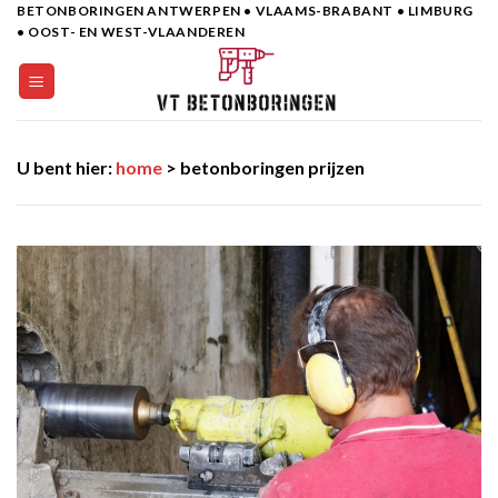
BETONBORINGEN ANTWERPEN • VLAAMS-BRABANT • LIMBURG
Skip
• OOST- EN WEST-VLAANDEREN
to
content
U bent hier:
home
> betonboringen prijzen