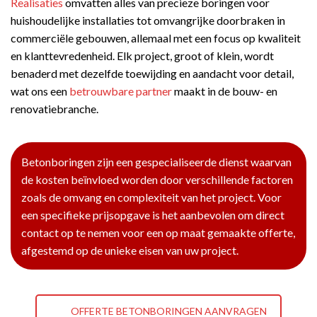
Realisaties
omvatten alles van precieze boringen voor
huishoudelijke installaties tot omvangrijke doorbraken in
commerciële gebouwen, allemaal met een focus op kwaliteit
en klanttevredenheid. Elk project, groot of klein, wordt
benaderd met dezelfde toewijding en aandacht voor detail,
wat ons een
betrouwbare partner
maakt in de bouw- en
renovatiebranche.
Betonboringen zijn een gespecialiseerde dienst waarvan
de kosten beïnvloed worden door verschillende factoren
zoals de omvang en complexiteit van het project. Voor
een specifieke prijsopgave is het aanbevolen om direct
contact op te nemen voor een op maat gemaakte offerte,
afgestemd op de unieke eisen van uw project.
OFFERTE BETONBORINGEN AANVRAGEN