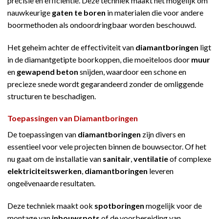
precisie en efficiëntie. Deze techniek maakt het mogelijk om
nauwkeurige
gaten te boren
in materialen die voor andere
boormethoden als ondoordringbaar worden beschouwd.
Het geheim achter de effectiviteit van
diamantboringen
ligt
in de diamantgetipte boorkoppen, die moeiteloos door
muur
en
gewapend beton
snijden, waardoor een schone en
precieze snede wordt gegarandeerd zonder de omliggende
structuren te beschadigen.
Toepassingen van
Diamantboringen
De toepassingen van
diamantboringen
zijn divers en
essentieel voor vele projecten binnen de bouwsector. Of het
nu gaat om de installatie van
sanitair
,
ventilatie
of complexe
elektriciteitswerken
,
diamantboringen
leveren
ongeëvenaarde resultaten.
Deze techniek maakt ook
spotboringen
mogelijk voor de
montage van
inbouwspots
of de voorbereiding van