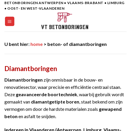
BETONBORINGEN ANTWERPEN • VLAAMS-BRABANT • LIMBURG
Skip
• OOST- EN WEST-VLAANDEREN
to
content
U bent hier:
home
> beton- of diamantboringen
Diamantboringen
Diamantboringen
zijn onmisbaar in de bouw- en
renovatiesector, waar precisie en efficiëntie centraal staan.
Deze
geavanceerde boortechniek
, waarbij gebruik wordt
gemaakt van
diamantgetipte boren
, staat bekend om zijn
vermogen om door de hardste materialen zoals
gewapend
beton
en asfalt te snijden.
Iedereen in Vlaanderen (Antwerpen, Limburg, Vlaams-