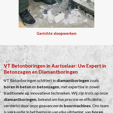
Gerichte sloopwerken
VT Betonboringen
in
Aartselaar
: Uw Expert in
Betonzagen
en
Diamantboringen
VT Betonboringen schittert in
diamantboringen
zoals
boren in beton
en
betonzagen
, met expertise in zowel
traditionele als innovatieve technieken. Wij zijn trots op onze
diamantboringen
, bekend om hun precisie en efficiëntie,
versterkt door onze geavanceerde
boormachines
. Ons team
is vakkundig in het hanteren van elke uitdaging, van
boren