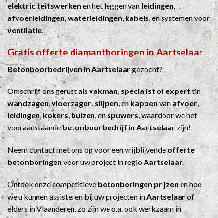
elektriciteitswerken
en het leggen van
leidingen
,
afvoerleidingen
,
waterleidingen
,
kabels
, en systemen voor
ventilatie
.
Gratis offerte diamantboringen in Aartselaar
Betonboorbedrijven in Aartselaar
gezocht?
Omschrijf ons gerust als
vakman
,
specialist
of
expert
tin
wandzagen
,
vloerzagen
,
slijpen
, en
kappen
van
afvoer
,
leidingen
,
kokers
,
buizen
, en
spuwers
, waardoor we het
vooraanstaande
betonboorbedrijf in Aartselaar
zijn!
Neem contact met ons op voor een vrijblijvende
offerte
betonboringen
voor uw project in regio
Aartselaar
.
Ontdek onze competitieve
betonboringen prijzen
en hoe
we u kunnen assisteren bij uw projecten in
Aartselaar
of
elders in Vlaanderen, zo zijn we o.a. ook werkzaam in: