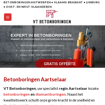
BETONBORINGEN ANTWERPEN • VLAAMS-BRABANT • LIMBURG
Skip
• OOST- EN WEST-VLAANDEREN
to
content
EXPERT IN BETONBORINGEN
Diamant- en betonboringen voor particulieren & bedrijven
Actief in heel Vlaanderen (ervaren netwerk van betonexperts)
Scherpste prijzen, vrijbijvend plaatsbezoek, gratis offerte
Leidingen, ventilatie, sanitair, elektriciteit & wegenwerken
GRATIS OFFERTE
Betonboringen Aartselaar
VT Betonboringen,
uw specialist
regio Aartselaar
inzake
betonboringen
en
diamantboringen
.
Naast het
kwaliteitswerk schuilt onze grote kracht in de snelheid en