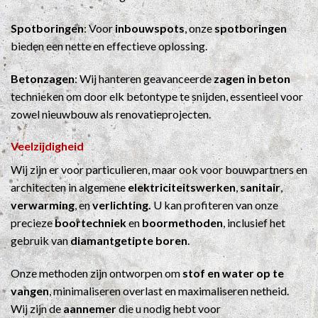
Spotboringen
: Voor
inbouwspots
, onze
spotboringen
bieden een nette en effectieve oplossing.
Betonzagen
: Wij hanteren geavanceerde
zagen in beton
technieken om door elk betontype te snijden, essentieel voor
zowel nieuwbouw als renovatieprojecten.
Veelzijdigheid
Wij zijn er voor particulieren, maar ook voor bouwpartners en
architecten in algemene
elektriciteitswerken
,
sanitair
,
verwarming
, en
verlichting.
U kan profiteren van onze
precieze
boortechniek
en
boormethoden
, inclusief het
gebruik van
diamantgetipte boren
.
Onze methoden zijn ontworpen om
stof en water op te
vangen
, minimaliseren overlast en maximaliseren netheid.
Wij zijn de
aannemer
die u nodig hebt voor