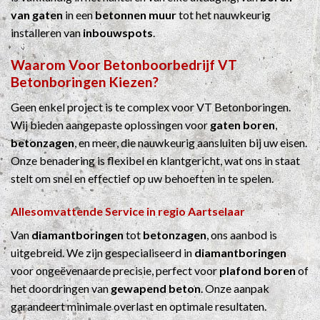
van gaten
in een
betonnen muur
tot het nauwkeurig
installeren van
inbouwspots
.
Waarom Voor
Betonboorbedrijf
VT
Betonboringen Kiezen?
Geen enkel project is te complex voor VT Betonboringen.
Wij bieden aangepaste oplossingen voor
gaten boren
,
betonzagen
, en meer, die nauwkeurig aansluiten bij uw eisen.
Onze benadering is flexibel en klantgericht, wat ons in staat
stelt om snel en effectief op uw behoeften in te spelen.
Allesomvattende Service in regio Aartselaar
Van
diamantboringen
tot
betonzagen
, ons aanbod is
uitgebreid. We zijn gespecialiseerd in
diamantboringen
voor ongeëvenaarde precisie, perfect voor
plafond boren
of
het doordringen van
gewapend beton
. Onze aanpak
garandeert minimale overlast en optimale resultaten.