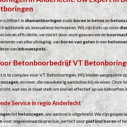
tboringen
 schittert in
diamantboringen
zoals
boren in beton
en
betonz
 traditionele als innovatieve technieken. Wij zijn trots op onze
dia
cisie en efficiëntie, versterkt door onze geavanceerde
boormach
hanteren van elke uitdaging, van
boren van gaten
in een
betonne
leren van
inbouwspots
.
Voor
Betonboorbedrijf
VT Betonboring
ct is te complex voor VT Betonboringen. Wij bieden aangepaste o
tonzagen
, en meer, die nauwkeurig aansluiten bij uw eisen. Onze b
ericht, wat ons in staat stelt om snel en effectief op uw behoeften i
nde Service in regio Anderlecht
ingen
tot
betonzagen
, ons aanbod is uitgebreid. We zijn gespecia
n
voor ongeëvenaarde precisie, perfect voor
plafond boren
of he