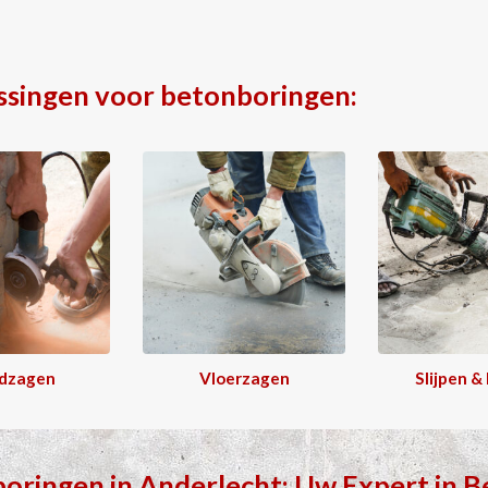
ssingen voor betonboringen:
dzagen
Vloerzagen
Slijpen &
boringen
in
Anderlecht
: Uw Expert in
B