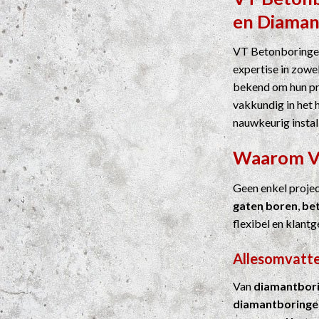
en
Diaman
VT Betonboringen
expertise in zowel
bekend om hun pre
vakkundig in het 
nauwkeurig instal
Waarom 
Geen enkel proje
gaten boren
,
be
flexibel en klantg
Allesomvatte
Van
diamantbor
diamantboringe