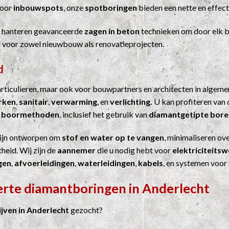
Voor
inbouwspots
, onze
spotboringen
bieden een nette en effect
j hanteren geavanceerde
zagen in beton
technieken om door elk b
el voor zowel nieuwbouw als renovatieprojecten.
d
particulieren, maar ook voor bouwpartners en architecten in algem
erken
,
sanitair
,
verwarming
, en
verlichting.
U kan profiteren van 
n
boormethoden
, inclusief het gebruik van
diamantgetipte bore
ijn ontworpen om
stof en water op te vangen
, minimaliseren ove
heid. Wij zijn de
aannemer
die u nodig hebt voor
elektriciteits
gen
,
afvoerleidingen
,
waterleidingen
,
kabels
, en systemen voor
erte diamantboringen in Anderlecht
ven in Anderlecht
gezocht?