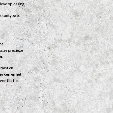
ieve oplossing.
etontype te
ene
onze precieze
n
.
rlast en
werken
en het
ventilatie
.