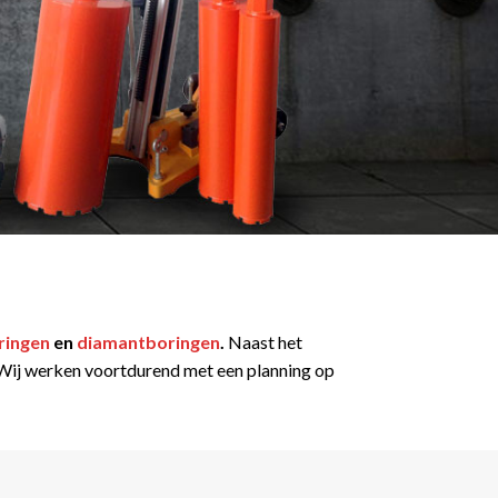
ringen
en
diamantboringen
.
Naast het
t. Wij werken voortdurend met een planning op