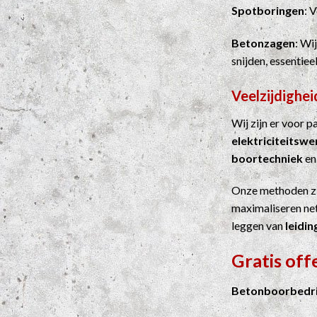
Spotboringen
: 
Betonzagen
: Wi
snijden, essentie
Veelzijdighei
Wij zijn er voor 
elektriciteitsw
boortechniek
e
Onze methoden z
maximaliseren net
leggen van
leidin
Gratis off
Betonboorbedrij