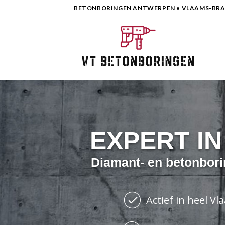
Skip
BETONBORINGEN ANTWERPEN • VLAAMS-BRAB
to
content
EXPERT I
Diamant- en betonbori
Actief in heel V