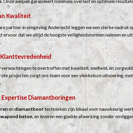
n
. Onze aanpak garandeert minimale overlast en optimale resultat
an Kwaliteit
e partner in omgeving Anderlecht leggen we een sterke nadruk op
rgt ervoor dat we altijd de hoogste veiligheidsnormen naleven en u
.
 Klanttevredenheid
 verwachtingen te overtreffen met kwaliteit, snelheid, en zorgvuld
grote projecten zorgt ons team voor een vlekkeloze uitvoering, me
.
 Expertise
Diamantboringen
ren
en
diamantboor
technieken zijn ideaal voor nauwkeurig werk
ewapend beton
, en leveren een gladde afwerking zonder omligge