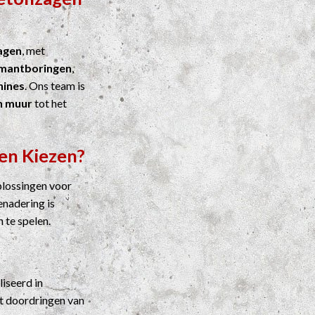
agen
, met
mantboringen
,
ines
. Ons team is
n muur
tot het
en Kiezen?
plossingen voor
enadering is
n te spelen.
liseerd in
t doordringen van