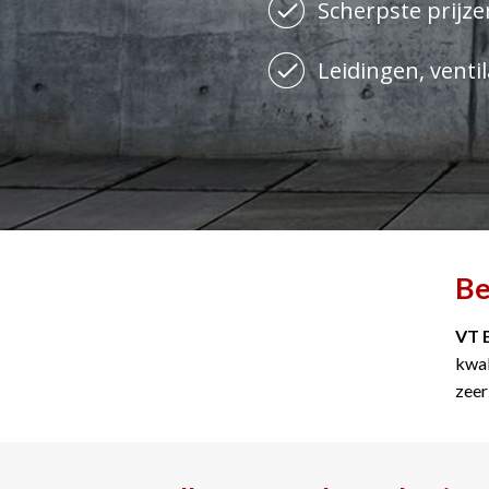
Scherpste prijzen
Leidingen, ventil
Be
VT 
kwal
zeer