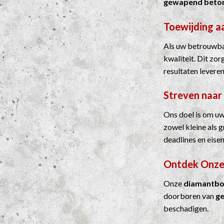
gewapend beto
Toewijding a
Als uw betrouwbar
kwaliteit. Dit zo
resultaten leveren
Streven naar
Ons doel is om uw
zowel kleine als 
deadlines en eisen
Ontdek Onze
Onze
diamantbo
doorboren van
g
beschadigen.