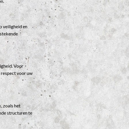
en.
 veiligheid en
itstekende
igheid. Voor
t respect voor uw
, zoals het
nde structuren te