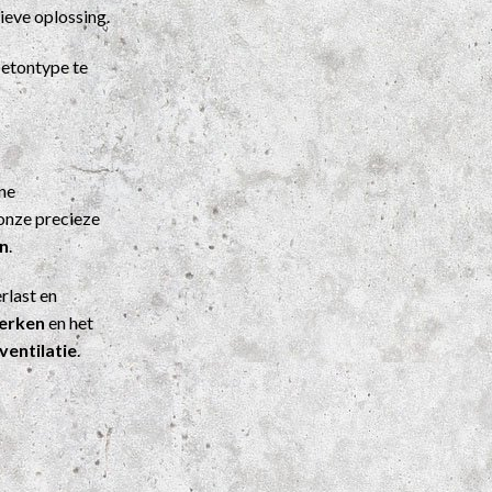
ieve oplossing.
etontype te
ene
onze precieze
n
.
rlast en
werken
en het
ventilatie
.