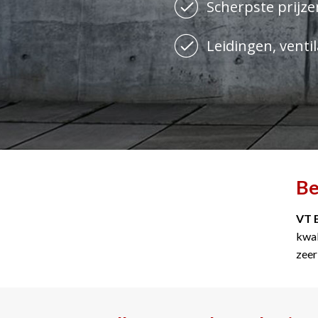
Scherpste prijzen
Leidingen, ventil
Be
VT 
kwal
zeer