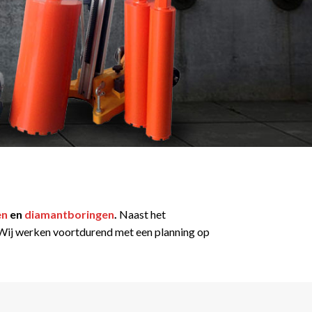
en
en
diamantboringen
.
Naast het
t. Wij werken voortdurend met een planning op