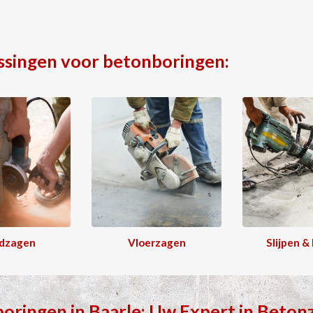
ssingen voor betonboringen:
dzagen
Vloerzagen
Slijpen &
boringen
in
Baarle
: Uw Expert in
Beton