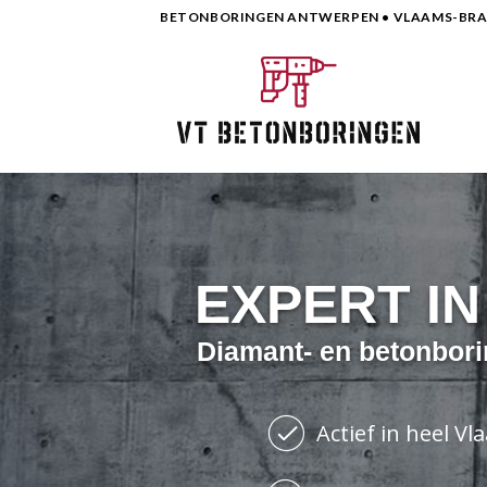
Skip
BETONBORINGEN ANTWERPEN • VLAAMS-BRAB
to
content
EXPERT I
Diamant- en betonbori
Actief in heel V