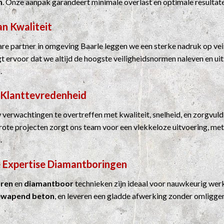
n
. Onze aanpak garandeert minimale overlast en optimale resultat
an Kwaliteit
e partner in omgeving Baarle leggen we een sterke nadruk op vei
rgt ervoor dat we altijd de hoogste veiligheidsnormen naleven en u
.
 Klanttevredenheid
 verwachtingen te overtreffen met kwaliteit, snelheid, en zorgvuld
grote projecten zorgt ons team voor een vlekkeloze uitvoering, me
.
 Expertise
Diamantboringen
ren
en
diamantboor
technieken zijn ideaal voor nauwkeurig werk
ewapend beton
, en leveren een gladde afwerking zonder omligge