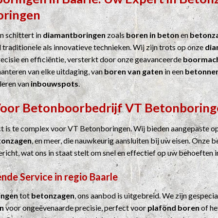
oringen
 schittert in
diamantboringen
zoals
boren in beton
en
betonz
 traditionele als innovatieve technieken. Wij zijn trots op onze
dia
cisie en efficiëntie, versterkt door onze geavanceerde
boormach
hanteren van elke uitdaging, van
boren van gaten
in een
betonne
leren van
inbouwspots
.
Voor
Betonboorbedrijf
VT Betonboring
ct is te complex voor VT Betonboringen. Wij bieden aangepaste o
tonzagen
, en meer, die nauwkeurig aansluiten bij uw eisen. Onze b
ericht, wat ons in staat stelt om snel en effectief op uw behoeften i
de Service in regio Baarle
ingen
tot
betonzagen
, ons aanbod is uitgebreid. We zijn gespecia
n
voor ongeëvenaarde precisie, perfect voor
plafond boren
of he