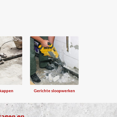
 kappen
Gerichte sloopwerken
zagen
en