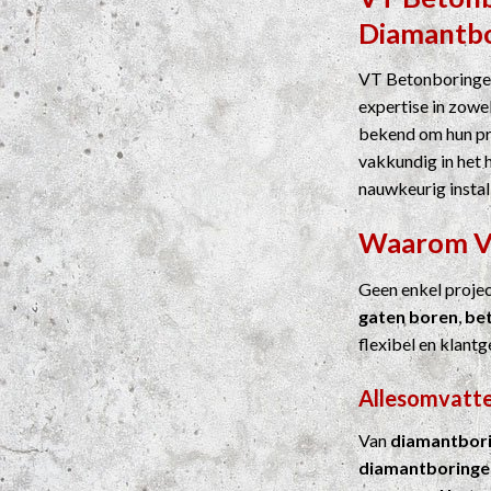
Diamantb
VT Betonboringen
expertise in zowel
bekend om hun pre
vakkundig in het 
nauwkeurig instal
Waarom 
Geen enkel proje
gaten boren
,
be
flexibel en klantg
Allesomvatten
Van
diamantbor
diamantboringe