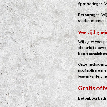
Spotboringen
: 
Betonzagen
: Wi
snijden, essentie
Veelzijdighei
Wij zijn er voor 
elektriciteitsw
boortechniek
e
Onze methoden z
maximaliseren net
leggen van
leidin
Gratis off
Betonboorbedrij