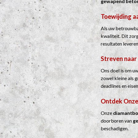
gewapend beto
Toewijding a
Als uw betrouwbar
kwaliteit. Dit zo
resultaten leveren
Streven naar
Ons doel is om uw
zowel kleine als 
deadlines en eisen
Ontdek Onze
Onze
diamantbo
doorboren van
g
beschadigen.