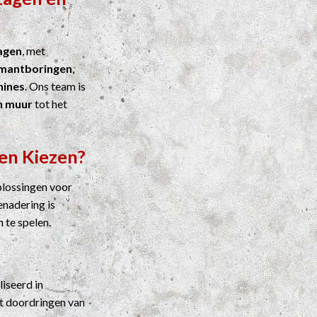
agen
, met
mantboringen
,
ines
. Ons team is
n muur
tot het
en Kiezen?
plossingen voor
enadering is
n te spelen.
liseerd in
t doordringen van