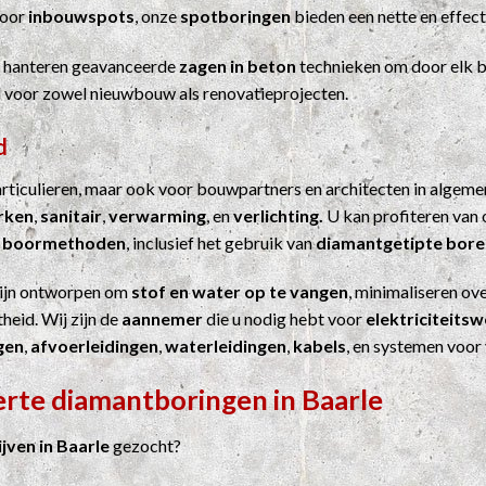
Voor
inbouwspots
, onze
spotboringen
bieden een nette en effect
j hanteren geavanceerde
zagen in beton
technieken om door elk b
el voor zowel nieuwbouw als renovatieprojecten.
d
particulieren, maar ook voor bouwpartners en architecten in algem
erken
,
sanitair
,
verwarming
, en
verlichting.
U kan profiteren van 
n
boormethoden
, inclusief het gebruik van
diamantgetipte bore
ijn ontworpen om
stof en water op te vangen
, minimaliseren ove
heid. Wij zijn de
aannemer
die u nodig hebt voor
elektriciteits
gen
,
afvoerleidingen
,
waterleidingen
,
kabels
, en systemen voor
erte diamantboringen in Baarle
ven in Baarle
gezocht?