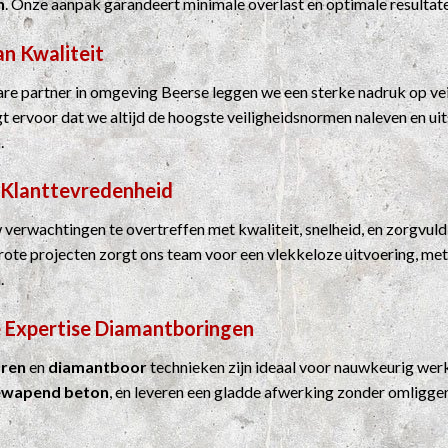
n
. Onze aanpak garandeert minimale overlast en optimale resultat
an Kwaliteit
e partner in omgeving Beerse leggen we een sterke nadruk op vei
rgt ervoor dat we altijd de hoogste veiligheidsnormen naleven en u
.
 Klanttevredenheid
 verwachtingen te overtreffen met kwaliteit, snelheid, en zorgvuld
grote projecten zorgt ons team voor een vlekkeloze uitvoering, me
.
 Expertise
Diamantboringen
ren
en
diamantboor
technieken zijn ideaal voor nauwkeurig werk
ewapend beton
, en leveren een gladde afwerking zonder omligge