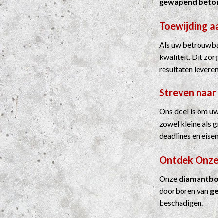
gewapend beto
Toewijding a
Als uw betrouwbar
kwaliteit. Dit zo
resultaten leveren
Streven naar
Ons doel is om uw
zowel kleine als 
deadlines en eisen
Ontdek Onze
Onze
diamantbo
doorboren van
g
beschadigen.