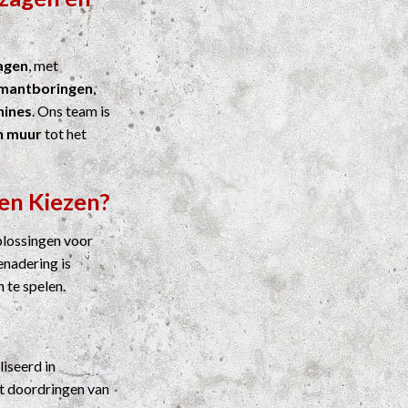
agen
, met
mantboringen
,
ines
. Ons team is
n muur
tot het
en Kiezen?
plossingen voor
enadering is
n te spelen.
liseerd in
t doordringen van