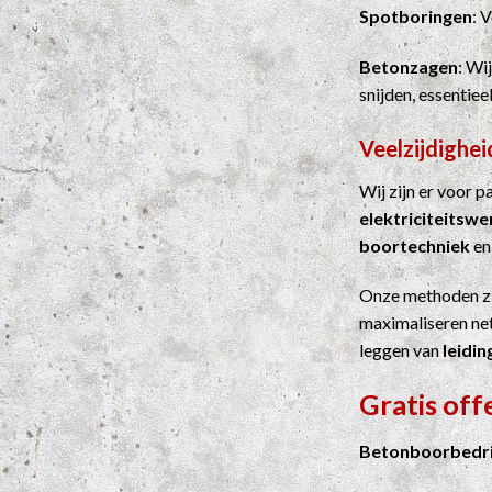
Spotboringen
: 
Betonzagen
: Wi
snijden, essentie
Veelzijdighei
Wij zijn er voor 
elektriciteitsw
boortechniek
e
Onze methoden z
maximaliseren net
leggen van
leidin
Gratis off
Betonboorbedri