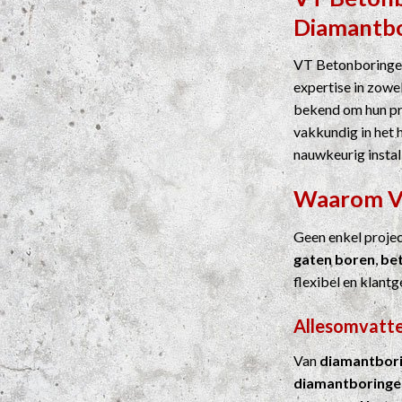
Diamantb
VT Betonboringen
expertise in zowel
bekend om hun pre
vakkundig in het 
nauwkeurig instal
Waarom 
Geen enkel proje
gaten boren
,
be
flexibel en klantg
Allesomvatte
Van
diamantbor
diamantboringe