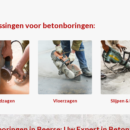
ssingen voor betonboringen:
dzagen
Vloerzagen
Slijpen &
boringen
in
Beerse
: Uw Expert in
Beton