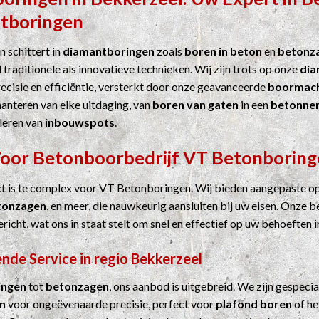
tboringen
 schittert in
diamantboringen
zoals
boren in beton
en
betonz
 traditionele als innovatieve technieken. Wij zijn trots op onze
dia
cisie en efficiëntie, versterkt door onze geavanceerde
boormach
hanteren van elke uitdaging, van
boren van gaten
in een
betonne
leren van
inbouwspots
.
Voor
Betonboorbedrijf
VT Betonboring
ct is te complex voor VT Betonboringen. Wij bieden aangepaste o
tonzagen
, en meer, die nauwkeurig aansluiten bij uw eisen. Onze b
ericht, wat ons in staat stelt om snel en effectief op uw behoeften i
nde Service in regio Bekkerzeel
ingen
tot
betonzagen
, ons aanbod is uitgebreid. We zijn gespecia
n
voor ongeëvenaarde precisie, perfect voor
plafond boren
of he