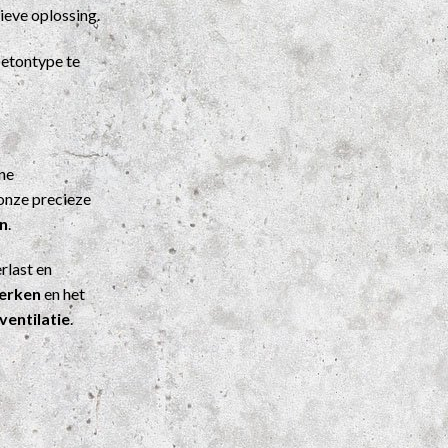
ieve oplossing.
etontype te
ene
onze precieze
n
.
rlast en
werken
en het
ventilatie
.