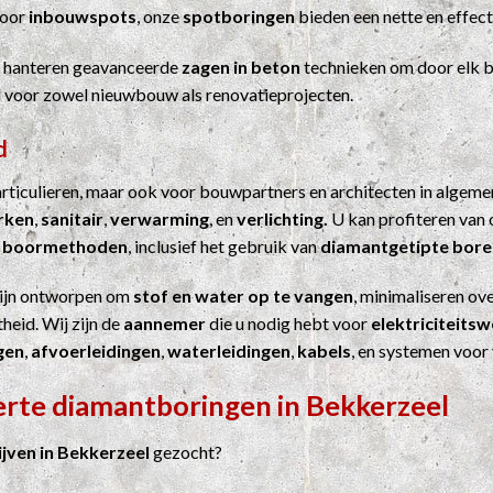
Voor
inbouwspots
, onze
spotboringen
bieden een nette en effect
j hanteren geavanceerde
zagen in beton
technieken om door elk b
el voor zowel nieuwbouw als renovatieprojecten.
d
particulieren, maar ook voor bouwpartners en architecten in algem
erken
,
sanitair
,
verwarming
, en
verlichting.
U kan profiteren van 
n
boormethoden
, inclusief het gebruik van
diamantgetipte bore
ijn ontworpen om
stof en water op te vangen
, minimaliseren ove
heid. Wij zijn de
aannemer
die u nodig hebt voor
elektriciteits
gen
,
afvoerleidingen
,
waterleidingen
,
kabels
, en systemen voor
erte diamantboringen in Bekkerzeel
ven in Bekkerzeel
gezocht?