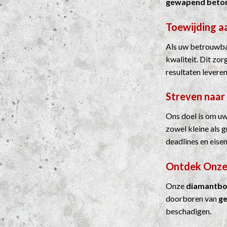
gewapend beto
Toewijding a
Als uw betrouwbar
kwaliteit. Dit zo
resultaten leveren
Streven naar
Ons doel is om uw
zowel kleine als 
deadlines en eisen
Ontdek Onze
Onze
diamantbo
doorboren van
g
beschadigen.