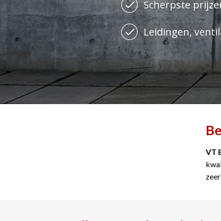
Scherpste prijzen
Leidingen, ventil
Be
VT 
kwal
zeer