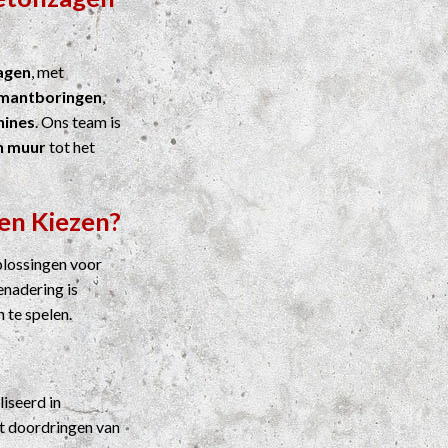
agen
, met
mantboringen
,
ines
. Ons team is
n muur
tot het
en Kiezen?
plossingen voor
enadering is
n te spelen.
liseerd in
t doordringen van