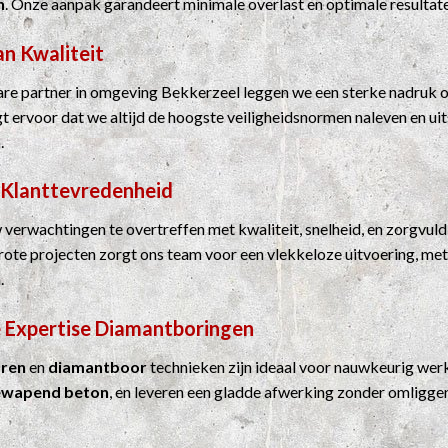
n
. Onze aanpak garandeert minimale overlast en optimale resultat
an Kwaliteit
e partner in omgeving Bekkerzeel leggen we een sterke nadruk op
rgt ervoor dat we altijd de hoogste veiligheidsnormen naleven en u
.
 Klanttevredenheid
 verwachtingen te overtreffen met kwaliteit, snelheid, en zorgvuld
grote projecten zorgt ons team voor een vlekkeloze uitvoering, me
.
 Expertise
Diamantboringen
ren
en
diamantboor
technieken zijn ideaal voor nauwkeurig werk
ewapend beton
, en leveren een gladde afwerking zonder omligge