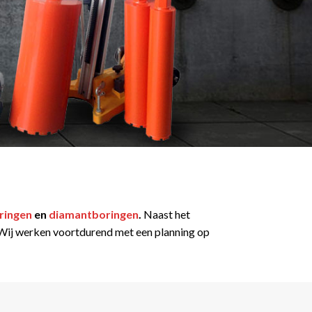
ringen
en
diamantboringen
.
Naast het
t. Wij werken voortdurend met een planning op