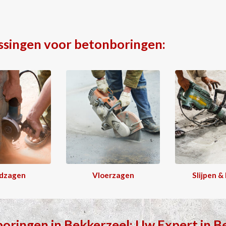
ssingen voor betonboringen:
dzagen
Vloerzagen
Slijpen &
boringen
in
Bekkerzeel
: Uw Expert in
B