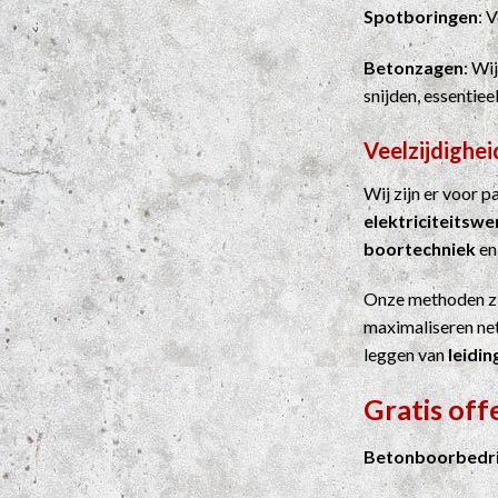
Spotboringen
: 
Betonzagen
: Wi
snijden, essentie
Veelzijdighei
Wij zijn er voor 
elektriciteitsw
boortechniek
e
Onze methoden z
maximaliseren net
leggen van
leidin
Gratis off
Betonboorbedrij