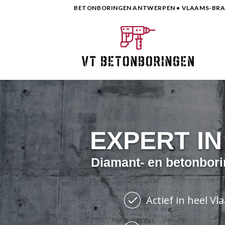
Skip
BETONBORINGEN ANTWERPEN • VLAAMS-BRAB
to
content
EXPERT I
Diamant- en betonbori
Actief in heel V