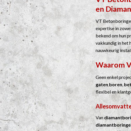
en
Diaman
VT Betonboringen
expertise in zowel
bekend om hun pre
vakkundig in het 
nauwkeurig instal
Waarom 
Geen enkel proje
gaten boren
,
be
flexibel en klantg
Allesomvatte
Van
diamantbor
diamantboringe