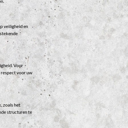
en.
 veiligheid en
itstekende
igheid. Voor
t respect voor uw
, zoals het
nde structuren te