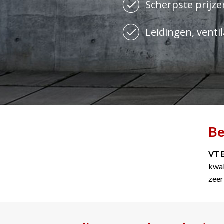
Scherpste prijzen
Leidingen, ventil
Be
VT 
kwal
zeer