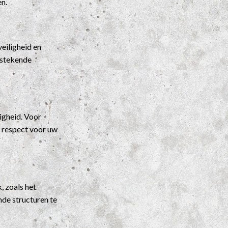
en.
eiligheid en
itstekende
igheid. Voor
t respect voor uw
, zoals het
nde structuren te