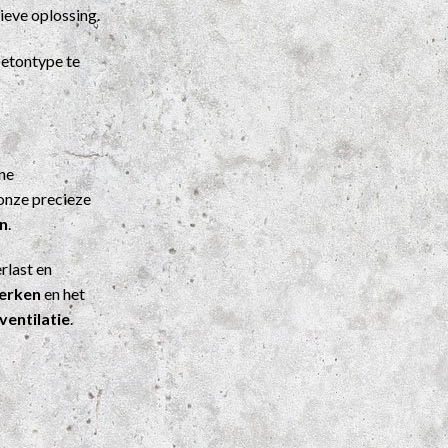
ieve oplossing.
etontype te
ene
onze precieze
n
.
rlast en
werken
en het
ventilatie
.