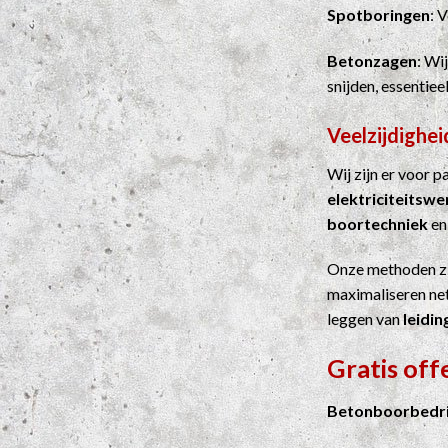
Spotboringen
: 
Betonzagen
: Wi
snijden, essentie
Veelzijdighei
Wij zijn er voor 
elektriciteitsw
boortechniek
e
Onze methoden z
maximaliseren net
leggen van
leidin
Gratis off
Betonboorbedrij