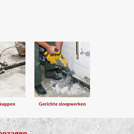
 kappen
Gerichte sloopwerken
onzagen