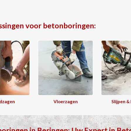
ssingen voor betonboringen:
dzagen
Vloerzagen
Slijpen &
boringen
in
Beringen
: Uw Expert in
Bet