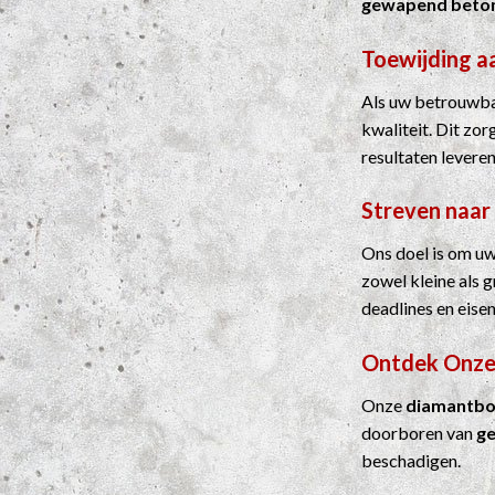
gewapend beto
Toewijding a
Als uw betrouwbar
kwaliteit. Dit zo
resultaten leveren
Streven naar
Ons doel is om uw
zowel kleine als 
deadlines en eisen
Ontdek Onze
Onze
diamantbo
doorboren van
g
beschadigen.