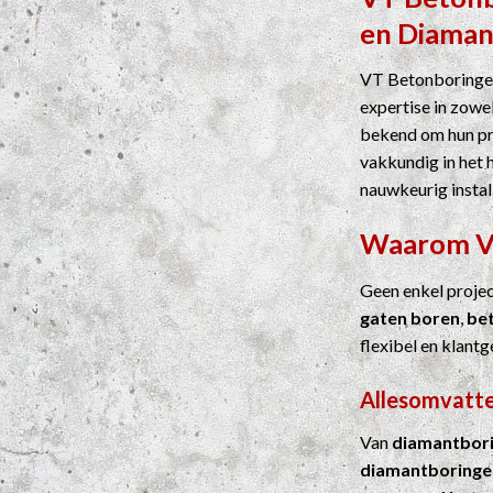
en
Diaman
VT Betonboringen
expertise in zowel
bekend om hun pre
vakkundig in het 
nauwkeurig instal
Waarom 
Geen enkel proje
gaten boren
,
be
flexibel en klantg
Allesomvatte
Van
diamantbor
diamantboringe