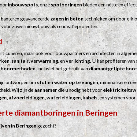
Voor
inbouwspots
, onze
spotboringen
bieden een nette en effect
j hanteren geavanceerde
zagen in beton
technieken om door elk b
el voor zowel nieuwbouw als renovatieprojecten.
d
particulieren, maar ook voor bouwpartners en architecten in algem
erken
,
sanitair
,
verwarming
, en
verlichting.
U kan profiteren van 
n
boormethoden
, inclusief het gebruik van
diamantgetipte bore
ijn ontworpen om
stof en water op te vangen
, minimaliseren ove
heid. Wij zijn de
aannemer
die u nodig hebt voor
elektriciteits
gen
,
afvoerleidingen
,
waterleidingen
,
kabels
, en systemen voor
erte diamantboringen in Beringen
ven in Beringen
gezocht?