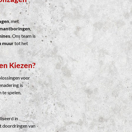
agen
, met
mantboringen
,
ines
. Ons team is
n muur
tot het
en Kiezen?
plossingen voor
enadering is
n te spelen.
liseerd in
t doordringen van