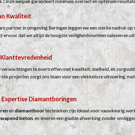
n
. Onze aanpak garandeert minimale overlast en optimale resultat
an Kwaliteit
e partner in omgeving Beringen leggen we een sterke nadruk op v
rgt ervoor dat we altijd de hoogste veiligheidsnormen naleven en u
.
 Klanttevredenheid
 verwachtingen te overtreffen met kwaliteit, snelheid, en zorgvuld
grote projecten zorgt ons team voor een vlekkeloze uitvoering, me
.
 Expertise
Diamantboringen
ren
en
diamantboor
technieken zijn ideaal voor nauwkeurig werk
ewapend beton
, en leveren een gladde afwerking zonder omligge