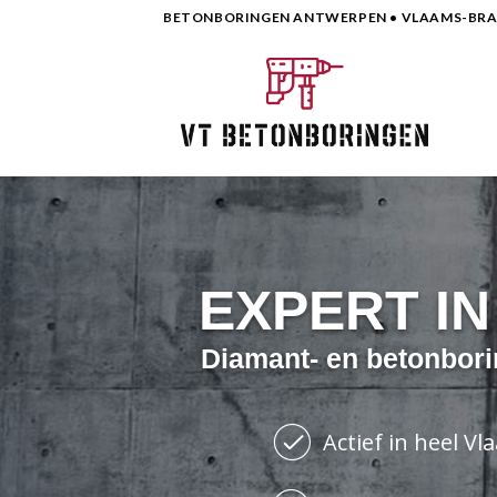
Skip
BETONBORINGEN ANTWERPEN • VLAAMS-BRAB
to
content
EXPERT I
Diamant- en betonbori
Actief in heel V