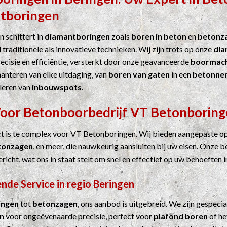
tboringen
 schittert in
diamantboringen
zoals
boren in beton
en
betonz
 traditionele als innovatieve technieken. Wij zijn trots op onze
dia
cisie en efficiëntie, versterkt door onze geavanceerde
boormach
hanteren van elke uitdaging, van
boren van gaten
in een
betonne
leren van
inbouwspots
.
Voor
Betonboorbedrijf
VT Betonboring
ct is te complex voor VT Betonboringen. Wij bieden aangepaste o
tonzagen
, en meer, die nauwkeurig aansluiten bij uw eisen. Onze b
ericht, wat ons in staat stelt om snel en effectief op uw behoeften i
nde Service in regio Beringen
ingen
tot
betonzagen
, ons aanbod is uitgebreid. We zijn gespecia
n
voor ongeëvenaarde precisie, perfect voor
plafond boren
of he