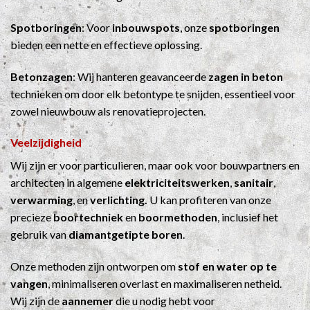
Spotboringen
: Voor
inbouwspots
, onze
spotboringen
bieden een nette en effectieve oplossing.
Betonzagen
: Wij hanteren geavanceerde
zagen in beton
technieken om door elk betontype te snijden, essentieel voor
zowel nieuwbouw als renovatieprojecten.
Veelzijdigheid
Wij zijn er voor particulieren, maar ook voor bouwpartners en
architecten in algemene
elektriciteitswerken
,
sanitair
,
verwarming
, en
verlichting.
U kan profiteren van onze
precieze
boortechniek
en
boormethoden
, inclusief het
gebruik van
diamantgetipte boren
.
Onze methoden zijn ontworpen om
stof en water op te
vangen
, minimaliseren overlast en maximaliseren netheid.
Wij zijn de
aannemer
die u nodig hebt voor