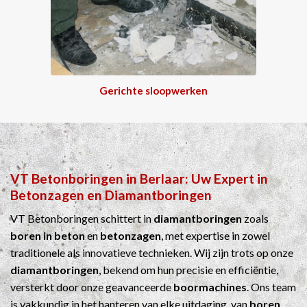
Gerichte sloopwerken
VT Betonboringen
in
Berlaar
: Uw Expert in
Betonzagen
en
Diamantboringen
VT Betonboringen schittert in
diamantboringen
zoals
boren in beton
en
betonzagen
, met expertise in zowel
traditionele als innovatieve technieken. Wij zijn trots op onze
diamantboringen
, bekend om hun precisie en efficiëntie,
versterkt door onze geavanceerde
boormachines
. Ons team
is vakkundig in het hanteren van elke uitdaging, van
boren