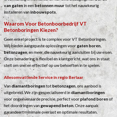
van gaten
in een
betonnen muur
tot het nauwkeurig
installeren van
inbouwspots
.
Waarom Voor
Betonboorbedrijf
VT
Betonboringen Kiezen?
Geen enkel project is te complex voor VT Betonboringen.
Wij bieden aangepaste oplossingen voor
gaten boren
,
betonzagen
, en meer, die nauwkeurig aansluiten bij uw eisen.
Onze benadering is flexibel en klantgericht, wat ons in staat
stelt om snel en effectief op uw behoeften in te spelen.
Allesomvattende Service in regio Berlaar
Van
diamantboringen
tot
betonzagen
, ons aanbod is
uitgebreid. We zijn gespecialiseerd in
diamantboringen
voor ongeëvenaarde precisie, perfect voor
plafond boren
of
het doordringen van
gewapend beton
. Onze aanpak
garandeert minimale overlast en optimale resultaten.