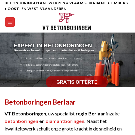
BETONBORINGEN ANTWERPEN • VLAAMS-BRABANT • LIMBURG
Skip
• OOST- EN WEST-VLAANDEREN
to
content
EXPERT IN BETONBORINGEN
Diamant- en betonboringen voor particulieren & bedrijven
Actief in heel Vlaanderen (ervaren netwerk van betonexperts)
Scherpste prijzen, vrijbijvend plaatsbezoek, gratis offerte
Leidingen, ventilatie, sanitair, elektriciteit & wegenwerken
GRATIS OFFERTE
Betonboringen Berlaar
VT Betonboringen,
uw specialist
regio Berlaar
inzake
betonboringen
en
diamantboringen
.
Naast het
kwaliteitswerk schuilt onze grote kracht in de snelheid en