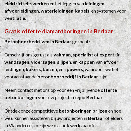
elektriciteitswerken
en het leggen van
leidingen
,
afvoerleidingen
,
waterleidingen
,
kabels
, en systemen voor
ventilatie
.
Gratis offerte diamantboringen in Berlaar
Betonboorbedrijven in Berlaar
gezocht?
Omschrijf ons gerust als
vakman
,
specialist
of
expert
tin
wandzagen
,
vloerzagen
,
slijpen
, en
kappen
van
afvoer
,
leidingen
,
kokers
,
buizen
, en
spuwers
, waardoor we het
vooraanstaande
betonboorbedrijf in Berlaar
zijn!
Neem contact met ons op voor een vrijblijvende
offerte
betonboringen
voor uw project in regio
Berlaar
.
Ontdek onze competitieve
betonboringen prijzen
en hoe
we u kunnen assisteren bij uw projecten in
Berlaar
of elders
in Vlaanderen, zo zijn we o.a. ook werkzaam in: