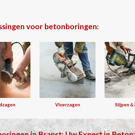
ssingen voor betonboringen:
dzagen
Vloerzagen
Slijpen &
boringen
in
Branst
: Uw Expert in
Beton