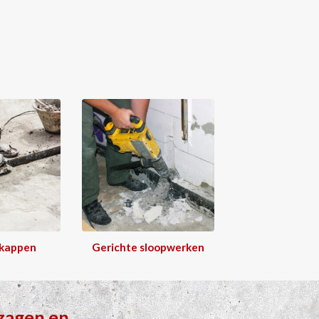
 kappen
Gerichte sloopwerken
zagen
en