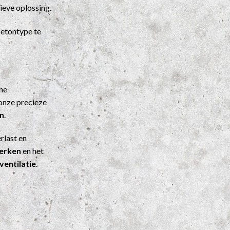
ieve oplossing.
etontype te
ene
onze precieze
n
.
rlast en
werken
en het
ventilatie
.