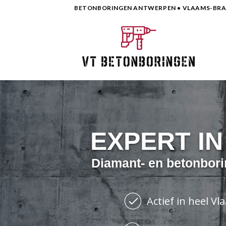
Skip
BETONBORINGEN ANTWERPEN • VLAAMS-BRAB
to
content
EXPERT I
Diamant- en betonbori
Actief in heel V