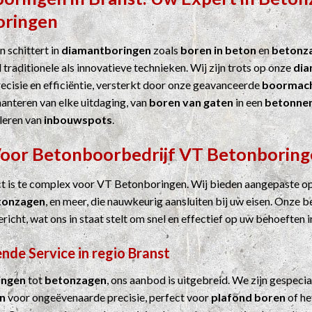
oringen
 schittert in
diamantboringen
zoals
boren in beton
en
betonz
 traditionele als innovatieve technieken. Wij zijn trots op onze
dia
cisie en efficiëntie, versterkt door onze geavanceerde
boormach
hanteren van elke uitdaging, van
boren van gaten
in een
betonne
leren van
inbouwspots
.
Voor
Betonboorbedrijf
VT Betonboring
ct is te complex voor VT Betonboringen. Wij bieden aangepaste o
tonzagen
, en meer, die nauwkeurig aansluiten bij uw eisen. Onze b
ericht, wat ons in staat stelt om snel en effectief op uw behoeften i
nde Service in regio Branst
ingen
tot
betonzagen
, ons aanbod is uitgebreid. We zijn gespecia
n
voor ongeëvenaarde precisie, perfect voor
plafond boren
of he