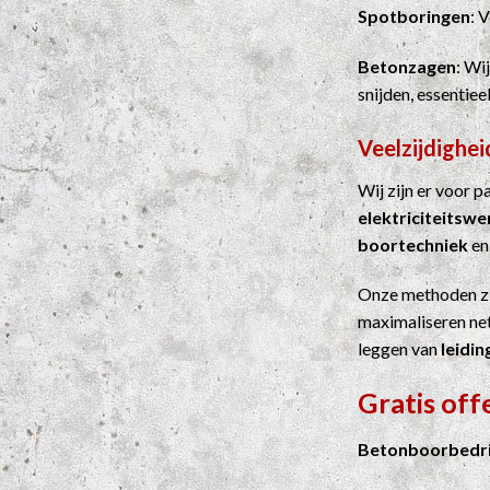
Spotboringen
: 
Betonzagen
: Wi
snijden, essentie
Veelzijdighei
Wij zijn er voor 
elektriciteitsw
boortechniek
e
Onze methoden z
maximaliseren net
leggen van
leidin
Gratis off
Betonboorbedrij