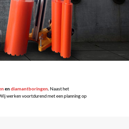
en
en
diamantboringen
.
Naast het
t. Wij werken voortdurend met een planning op