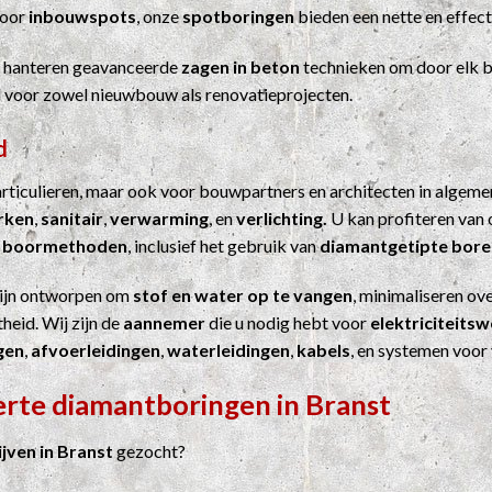
Voor
inbouwspots
, onze
spotboringen
bieden een nette en effect
j hanteren geavanceerde
zagen in beton
technieken om door elk b
el voor zowel nieuwbouw als renovatieprojecten.
d
particulieren, maar ook voor bouwpartners en architecten in algem
erken
,
sanitair
,
verwarming
, en
verlichting.
U kan profiteren van 
n
boormethoden
, inclusief het gebruik van
diamantgetipte bore
ijn ontworpen om
stof en water op te vangen
, minimaliseren ove
heid. Wij zijn de
aannemer
die u nodig hebt voor
elektriciteits
gen
,
afvoerleidingen
,
waterleidingen
,
kabels
, en systemen voor
erte diamantboringen in Branst
ven in Branst
gezocht?