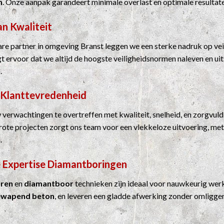
n
. Onze aanpak garandeert minimale overlast en optimale resultat
an Kwaliteit
e partner in omgeving Branst leggen we een sterke nadruk op vei
rgt ervoor dat we altijd de hoogste veiligheidsnormen naleven en u
.
 Klanttevredenheid
 verwachtingen te overtreffen met kwaliteit, snelheid, en zorgvuld
grote projecten zorgt ons team voor een vlekkeloze uitvoering, me
.
 Expertise
Diamantboringen
ren
en
diamantboor
technieken zijn ideaal voor nauwkeurig werk
ewapend beton
, en leveren een gladde afwerking zonder omligge