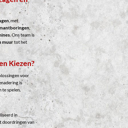
agen
, met
mantboringen
,
ines
. Ons team is
n muur
tot het
en Kiezen?
plossingen voor
enadering is
n te spelen.
liseerd in
t doordringen van