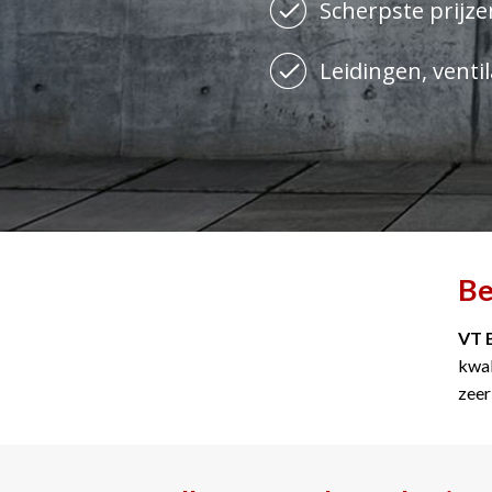
Scherpste prijzen
Leidingen, ventil
Be
VT 
kwal
zeer