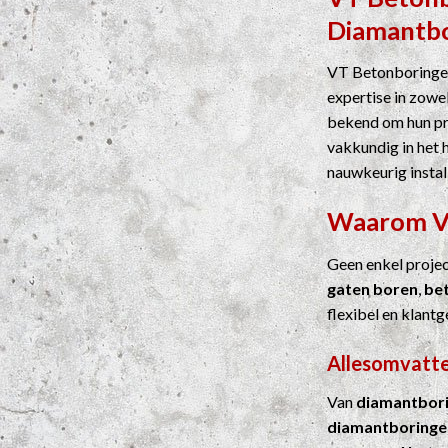
Diamantb
VT Betonboringen
expertise in zowel
bekend om hun pre
vakkundig in het 
nauwkeurig instal
Waarom 
Geen enkel proje
gaten boren
,
be
flexibel en klantg
Allesomvatte
Van
diamantbor
diamantboringe