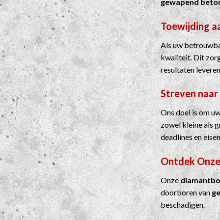
gewapend beto
Toewijding a
Als uw betrouwbar
kwaliteit. Dit zo
resultaten leveren
Streven naar
Ons doel is om uw
zowel kleine als 
deadlines en eisen
Ontdek Onze
Onze
diamantbo
doorboren van
g
beschadigen.