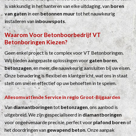
is vakkundig in het hanteren van elke uitdaging, van
boren
van gaten
in een
betonnen muur
tot het nauwkeurig
installeren van
inbouwspots
.
Waarom Voor
Betonboorbedrijf
VT
Betonboringen Kiezen?
Geen enkel project is te complex voor VT Betonboringen.
Wij bieden aangepaste oplossingen voor
gaten boren
,
betonzagen
, en meer, die nauwkeurig aansluiten bij uw eisen.
Onze benadering is flexibel en klantgericht, wat ons in staat
stelt om snel en effectief op uw behoeften in te spelen.
Allesomvattende Service in regio Groot-Bijgaarden
Van
diamantboringen
tot
betonzagen
, ons aanbod is
uitgebreid. We zijn gespecialiseerd in
diamantboringen
voor ongeëvenaarde precisie, perfect voor
plafond boren
of
het doordringen van
gewapend beton
. Onze aanpak