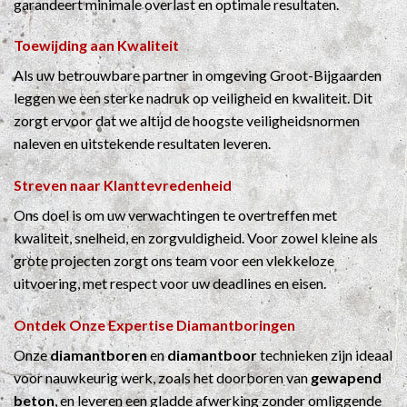
garandeert minimale overlast en optimale resultaten.
Toewijding aan Kwaliteit
Als uw betrouwbare partner in omgeving Groot-Bijgaarden
leggen we een sterke nadruk op veiligheid en kwaliteit. Dit
zorgt ervoor dat we altijd de hoogste veiligheidsnormen
naleven en uitstekende resultaten leveren.
Streven naar Klanttevredenheid
Ons doel is om uw verwachtingen te overtreffen met
kwaliteit, snelheid, en zorgvuldigheid. Voor zowel kleine als
grote projecten zorgt ons team voor een vlekkeloze
uitvoering, met respect voor uw deadlines en eisen.
Ontdek Onze Expertise
Diamantboringen
Onze
diamantboren
en
diamantboor
technieken zijn ideaal
voor nauwkeurig werk, zoals het doorboren van
gewapend
beton
, en leveren een gladde afwerking zonder omliggende