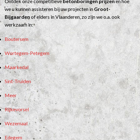
Ontdek onze competitieve
betonboringen prijzen
en hoe
we u kunnen assisteren bij uw projecten in
Groot-
Bijgaarden
of elders in Vlaanderen, zo zijn we o.a. ook
werkzaam in:
Boutersem
Wortegem-Petegem
Maarkedal
Sint-Truiden
Meer
Rijkevorsel
Wezemaal
Edegem