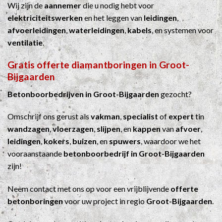
Wij zijn de
aannemer
die u nodig hebt voor
elektriciteitswerken
en het leggen van
leidingen
,
afvoerleidingen
,
waterleidingen
,
kabels
, en systemen voor
ventilatie
.
Gratis offerte diamantboringen in Groot-
Bijgaarden
Betonboorbedrijven in Groot-Bijgaarden
gezocht?
Omschrijf ons gerust als
vakman
,
specialist
of
expert
tin
wandzagen
,
vloerzagen
,
slijpen
, en
kappen
van
afvoer
,
leidingen
,
kokers
,
buizen
, en
spuwers
, waardoor we het
vooraanstaande
betonboorbedrijf in Groot-Bijgaarden
zijn!
Neem contact met ons op voor een vrijblijvende
offerte
betonboringen
voor uw project in regio
Groot-Bijgaarden
.