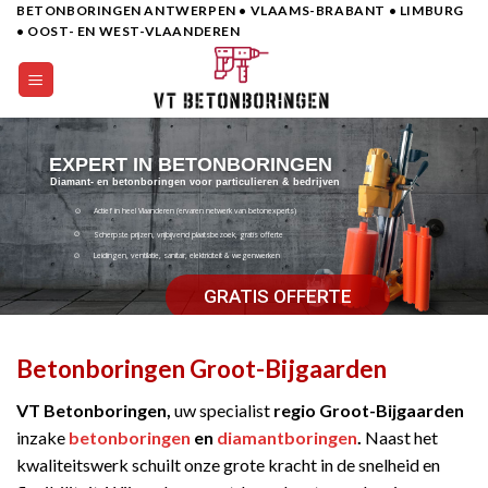
BETONBORINGEN ANTWERPEN • VLAAMS-BRABANT • LIMBURG
Skip
• OOST- EN WEST-VLAANDEREN
to
content
EXPERT IN BETONBORINGEN
Diamant- en betonboringen voor particulieren & bedrijven
Actief in heel Vlaanderen (ervaren netwerk van betonexperts)
Scherpste prijzen, vrijbijvend plaatsbezoek, gratis offerte
Leidingen, ventilatie, sanitair, elektriciteit & wegenwerken
GRATIS OFFERTE
Betonboringen Groot-Bijgaarden
VT Betonboringen,
uw specialist
regio Groot-Bijgaarden
inzake
betonboringen
en
diamantboringen
.
Naast het
kwaliteitswerk schuilt onze grote kracht in de snelheid en