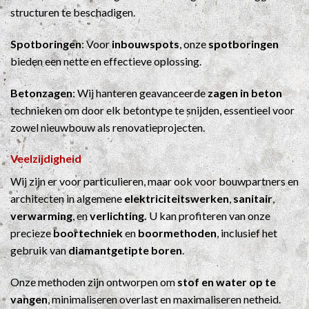
structuren te beschadigen.
Spotboringen
: Voor
inbouwspots
, onze
spotboringen
bieden een nette en effectieve oplossing.
Betonzagen
: Wij hanteren geavanceerde
zagen in beton
technieken om door elk betontype te snijden, essentieel voor
zowel nieuwbouw als renovatieprojecten.
Veelzijdigheid
Wij zijn er voor particulieren, maar ook voor bouwpartners en
architecten in algemene
elektriciteitswerken
,
sanitair
,
verwarming
, en
verlichting.
U kan profiteren van onze
precieze
boortechniek
en
boormethoden
, inclusief het
gebruik van
diamantgetipte boren
.
Onze methoden zijn ontworpen om
stof en water op te
vangen
, minimaliseren overlast en maximaliseren netheid.