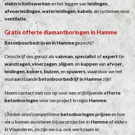
elektriciteitswerken
en het leggen van
leidingen
,
afvoerleidingen
,
waterleidingen
,
kabels
, en systemen voor
ventilatie
.
Gratis offerte diamantboringen in Hamme
Betonboorbedrijven in Hamme
gezocht?
Omschrijf ons gerust als
vakman
,
specialist
of
expert
tin
wandzagen
,
vloerzagen
,
slijpen
, en
kappen
van
afvoer
,
leidingen
,
kokers
,
buizen
, en
spuwers
, waardoor we het
vooraanstaande
betonboorbedrijf in Hamme
zijn!
Neem contact met ons op voor een vrijblijvende
offerte
betonboringen
voor uw project in regio
Hamme
.
Ontdek onze competitieve
betonboringen prijzen
en hoe
we u kunnen assisteren bij uw projecten in
Hamme
of elders
in Vlaanderen, zo zijn we o.a. ook werkzaam in: