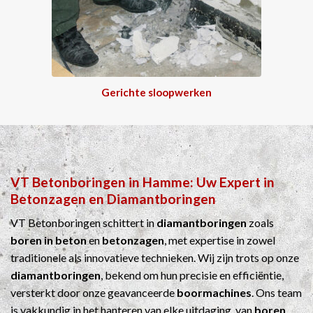
Gerichte sloopwerken
VT Betonboringen
in
Hamme
: Uw Expert in
Betonzagen
en
Diamantboringen
VT Betonboringen schittert in
diamantboringen
zoals
boren in beton
en
betonzagen
, met expertise in zowel
traditionele als innovatieve technieken. Wij zijn trots op onze
diamantboringen
, bekend om hun precisie en efficiëntie,
versterkt door onze geavanceerde
boormachines
. Ons team
is vakkundig in het hanteren van elke uitdaging, van
boren