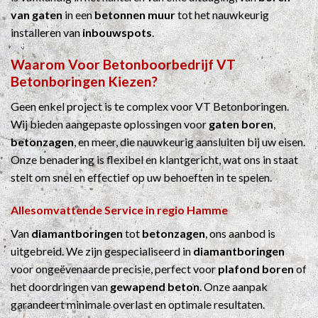
van gaten
in een
betonnen muur
tot het nauwkeurig
installeren van
inbouwspots
.
Waarom Voor
Betonboorbedrijf
VT
Betonboringen Kiezen?
Geen enkel project is te complex voor VT Betonboringen.
Wij bieden aangepaste oplossingen voor
gaten boren
,
betonzagen
, en meer, die nauwkeurig aansluiten bij uw eisen.
Onze benadering is flexibel en klantgericht, wat ons in staat
stelt om snel en effectief op uw behoeften in te spelen.
Allesomvattende Service in regio Hamme
Van
diamantboringen
tot
betonzagen
, ons aanbod is
uitgebreid. We zijn gespecialiseerd in
diamantboringen
voor ongeëvenaarde precisie, perfect voor
plafond boren
of
het doordringen van
gewapend beton
. Onze aanpak
garandeert minimale overlast en optimale resultaten.