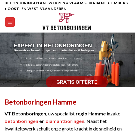
BETONBORINGEN ANTWERPEN • VLAAMS-BRABANT • LIMBURG
Skip
• OOST- EN WEST-VLAANDEREN
to
content
EXPERT IN BETONBORINGEN
Diamant- en betonboringen voor particulieren & bedrijven
Actief in heel Vlaanderen (ervaren netwerk van betonexperts)
Scherpste prijzen, vrijbijvend plaatsbezoek, gratis offerte
Leidingen, ventilatie, sanitair, elektriciteit & wegenwerken
GRATIS OFFERTE
Betonboringen Hamme
VT Betonboringen,
uw specialist
regio Hamme
inzake
betonboringen
en
diamantboringen
.
Naast het
kwaliteitswerk schuilt onze grote kracht in de snelheid en