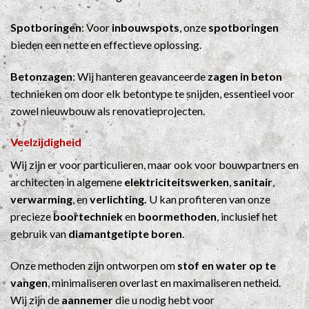
Spotboringen
: Voor
inbouwspots
, onze
spotboringen
bieden een nette en effectieve oplossing.
Betonzagen
: Wij hanteren geavanceerde
zagen in beton
technieken om door elk betontype te snijden, essentieel voor
zowel nieuwbouw als renovatieprojecten.
Veelzijdigheid
Wij zijn er voor particulieren, maar ook voor bouwpartners en
architecten in algemene
elektriciteitswerken
,
sanitair
,
verwarming
, en
verlichting.
U kan profiteren van onze
precieze
boortechniek
en
boormethoden
, inclusief het
gebruik van
diamantgetipte boren
.
Onze methoden zijn ontworpen om
stof en water op te
vangen
, minimaliseren overlast en maximaliseren netheid.
Wij zijn de
aannemer
die u nodig hebt voor