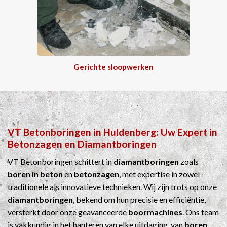
Gerichte sloopwerken
VT Betonboringen
in
Huldenberg
: Uw Expert in
Betonzagen
en
Diamantboringen
VT Betonboringen schittert in
diamantboringen
zoals
boren in beton
en
betonzagen
, met expertise in zowel
traditionele als innovatieve technieken. Wij zijn trots op onze
diamantboringen
, bekend om hun precisie en efficiëntie,
versterkt door onze geavanceerde
boormachines
. Ons team
is vakkundig in het hanteren van elke uitdaging, van
boren