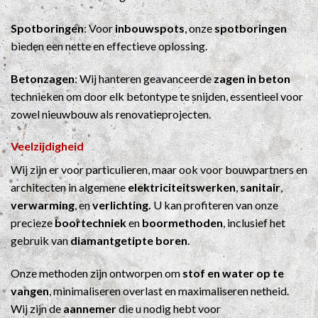
Spotboringen
: Voor
inbouwspots
, onze
spotboringen
bieden een nette en effectieve oplossing.
Betonzagen
: Wij hanteren geavanceerde
zagen in beton
technieken om door elk betontype te snijden, essentieel voor
zowel nieuwbouw als renovatieprojecten.
Veelzijdigheid
Wij zijn er voor particulieren, maar ook voor bouwpartners en
architecten in algemene
elektriciteitswerken
,
sanitair
,
verwarming
, en
verlichting.
U kan profiteren van onze
precieze
boortechniek
en
boormethoden
, inclusief het
gebruik van
diamantgetipte boren
.
Onze methoden zijn ontworpen om
stof en water op te
vangen
, minimaliseren overlast en maximaliseren netheid.
Wij zijn de
aannemer
die u nodig hebt voor