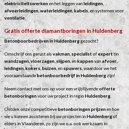
elektriciteitswerken
en het leggen van
leidingen
,
afvoerleidingen
,
waterleidingen
,
kabels
, en systemen voor
ventilatie
.
Gratis offerte diamantboringen in Huldenberg
Betonboorbedrijven in Huldenberg
gezocht?
Omschrijf ons gerust als
vakman
,
specialist
of
expert
tin
wandzagen
,
vloerzagen
,
slijpen
, en
kappen
van
afvoer
,
leidingen
,
kokers
,
buizen
, en
spuwers
, waardoor we het
vooraanstaande
betonboorbedrijf in Huldenberg
zijn!
Neem contact met ons op voor een vrijblijvende
offerte
betonboringen
voor uw project in regio
Huldenberg
.
Ontdek onze competitieve
betonboringen prijzen
en hoe
we u kunnen assisteren bij uw projecten in
Huldenberg
of
elders in Vlaanderen, zo zijn we o.a. ook werkzaam in: