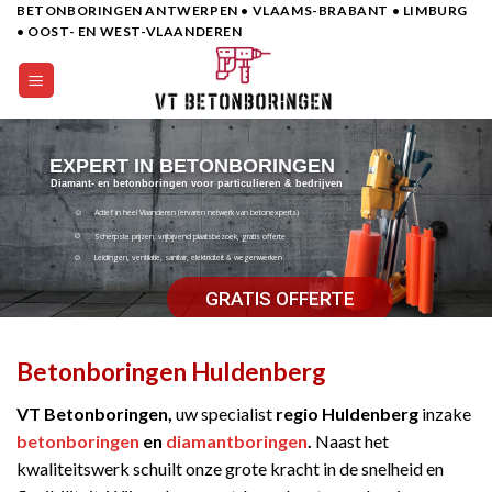
BETONBORINGEN ANTWERPEN • VLAAMS-BRABANT • LIMBURG
Skip
• OOST- EN WEST-VLAANDEREN
to
content
EXPERT IN BETONBORINGEN
Diamant- en betonboringen voor particulieren & bedrijven
Actief in heel Vlaanderen (ervaren netwerk van betonexperts)
Scherpste prijzen, vrijbijvend plaatsbezoek, gratis offerte
Leidingen, ventilatie, sanitair, elektriciteit & wegenwerken
GRATIS OFFERTE
Betonboringen Huldenberg
VT Betonboringen,
uw specialist
regio Huldenberg
inzake
betonboringen
en
diamantboringen
.
Naast het
kwaliteitswerk schuilt onze grote kracht in de snelheid en