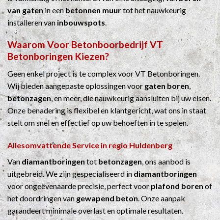
van gaten
in een
betonnen muur
tot het nauwkeurig
installeren van
inbouwspots
.
Waarom Voor
Betonboorbedrijf
VT
Betonboringen Kiezen?
Geen enkel project is te complex voor VT Betonboringen.
Wij bieden aangepaste oplossingen voor
gaten boren
,
betonzagen
, en meer, die nauwkeurig aansluiten bij uw eisen.
Onze benadering is flexibel en klantgericht, wat ons in staat
stelt om snel en effectief op uw behoeften in te spelen.
Allesomvattende Service in regio Huldenberg
Van
diamantboringen
tot
betonzagen
, ons aanbod is
uitgebreid. We zijn gespecialiseerd in
diamantboringen
voor ongeëvenaarde precisie, perfect voor
plafond boren
of
het doordringen van
gewapend beton
. Onze aanpak
garandeert minimale overlast en optimale resultaten.