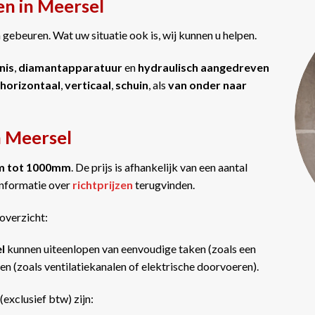
en in Meersel
gebeuren. Wat uw situatie ook is, wij kunnen u helpen.
nis
,
diamantapparatuur
en
hydraulisch aangedreven
horizontaal
,
verticaal
,
schuin
, als
van onder naar
n Meersel
m tot 1000mm
. De prijs is afhankelijk van een aantal
informatie over
richtprijzen
terugvinden.
overzicht:
el
kunnen uiteenlopen van eenvoudige taken (zoals een
n (zoals ventilatiekanalen of elektrische doorvoeren).
(exclusief btw) zijn: