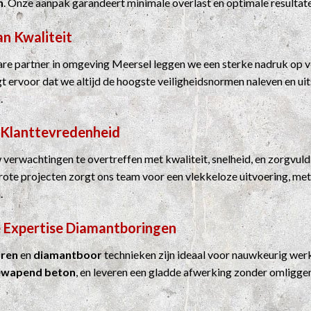
n
. Onze aanpak garandeert minimale overlast en optimale resultat
an Kwaliteit
e partner in omgeving Meersel leggen we een sterke nadruk op ve
rgt ervoor dat we altijd de hoogste veiligheidsnormen naleven en u
.
 Klanttevredenheid
 verwachtingen te overtreffen met kwaliteit, snelheid, en zorgvuld
grote projecten zorgt ons team voor een vlekkeloze uitvoering, me
.
 Expertise
Diamantboringen
ren
en
diamantboor
technieken zijn ideaal voor nauwkeurig werk
ewapend beton
, en leveren een gladde afwerking zonder omligge