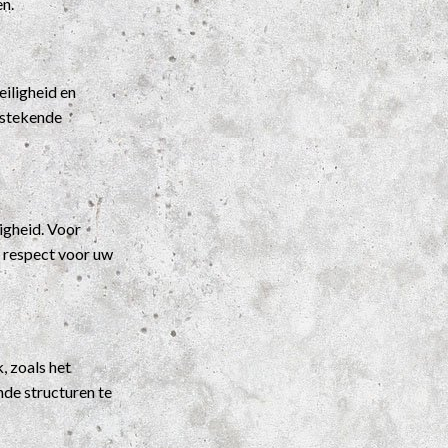
en.
iligheid en
itstekende
igheid. Voor
t respect voor uw
, zoals het
nde structuren te