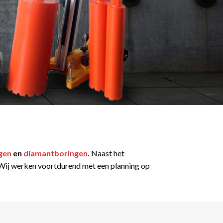
gen
en
diamantboringen
.
Naast het
t. Wij werken voortdurend met een planning op