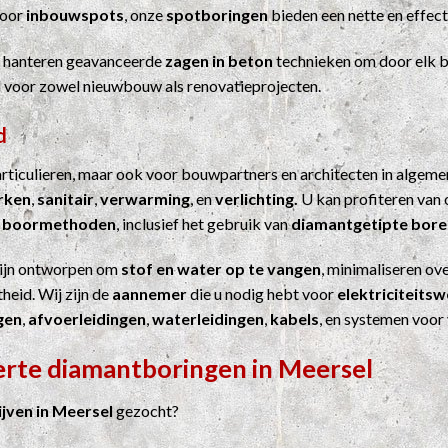
Voor
inbouwspots
, onze
spotboringen
bieden een nette en effect
j hanteren geavanceerde
zagen in beton
technieken om door elk b
el voor zowel nieuwbouw als renovatieprojecten.
d
particulieren, maar ook voor bouwpartners en architecten in algem
erken
,
sanitair
,
verwarming
, en
verlichting.
U kan profiteren van 
n
boormethoden
, inclusief het gebruik van
diamantgetipte bore
ijn ontworpen om
stof en water op te vangen
, minimaliseren ove
heid. Wij zijn de
aannemer
die u nodig hebt voor
elektriciteits
gen
,
afvoerleidingen
,
waterleidingen
,
kabels
, en systemen voor
erte diamantboringen in Meersel
jven in Meersel
gezocht?