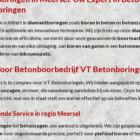
oringen
 schittert in
diamantboringen
zoals
boren in beton
en
betonz
 traditionele als innovatieve technieken. Wij zijn trots op onze
dia
cisie en efficiëntie, versterkt door onze geavanceerde
boormach
hanteren van elke uitdaging, van
boren van gaten
in een
betonne
leren van
inbouwspots
.
Voor
Betonboorbedrijf
VT Betonboring
ct is te complex voor VT Betonboringen. Wij bieden aangepaste o
tonzagen
, en meer, die nauwkeurig aansluiten bij uw eisen. Onze b
ericht, wat ons in staat stelt om snel en effectief op uw behoeften i
nde Service in regio Meersel
ingen
tot
betonzagen
, ons aanbod is uitgebreid. We zijn gespecia
n
voor ongeëvenaarde precisie, perfect voor
plafond boren
of he