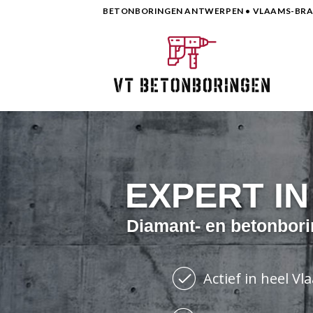
Skip
BETONBORINGEN ANTWERPEN • VLAAMS-BRAB
to
content
EXPERT I
Diamant- en betonbori
Actief in heel V