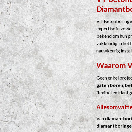
Diamantb
VT Betonboringen
expertise in zowel
bekend om hun pre
vakkundig in het 
nauwkeurig instal
Waarom 
Geen enkel proje
gaten boren
,
be
flexibel en klantg
Allesomvatte
Van
diamantbor
diamantboringe