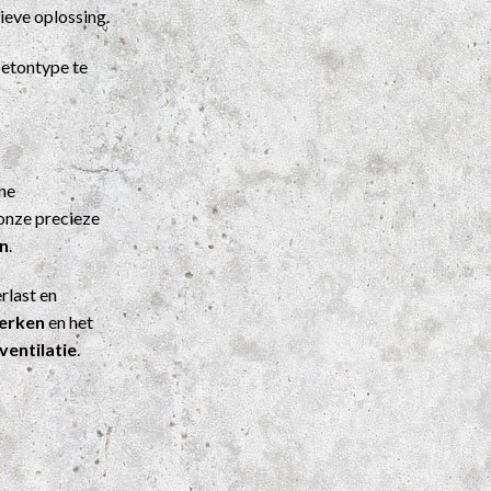
ieve oplossing.
etontype te
ene
onze precieze
n
.
rlast en
werken
en het
ventilatie
.