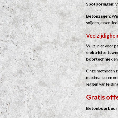
Spotboringen
: 
Betonzagen
: Wi
snijden, essentie
Veelzijdighei
Wij zijn er voor 
elektriciteitsw
boortechniek
e
Onze methoden z
maximaliseren net
leggen van
leidin
Gratis off
Betonboorbedri