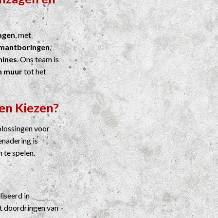
agen
, met
mantboringen
,
ines
. Ons team is
n muur
tot het
en Kiezen?
plossingen voor
enadering is
n te spelen.
liseerd in
t doordringen van