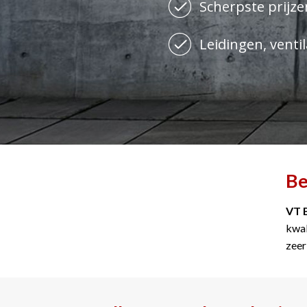
Scherpste prijzen
Leidingen, ventil
Be
VT 
kwal
zeer