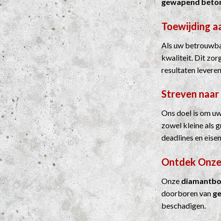
gewapend beto
Toewijding a
Als uw betrouwbar
kwaliteit. Dit zo
resultaten leveren
Streven naar
Ons doel is om uw
zowel kleine als 
deadlines en eisen
Ontdek Onze
Onze
diamantbo
doorboren van
g
beschadigen.