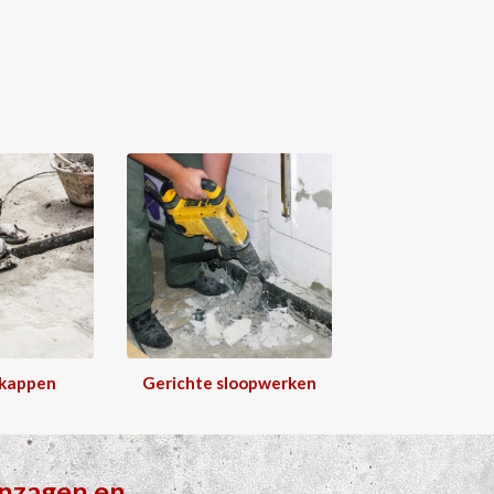
 kappen
Gerichte sloopwerken
nzagen
en