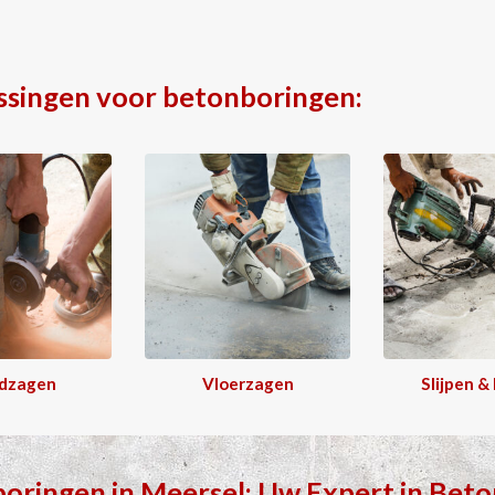
ssingen voor betonboringen:
dzagen
Vloerzagen
Slijpen &
boringen
in
Meersel
: Uw Expert in
Beto