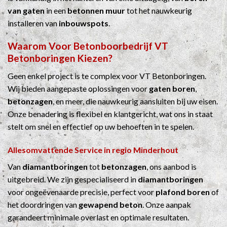
van gaten
in een
betonnen muur
tot het nauwkeurig
installeren van
inbouwspots
.
Waarom Voor
Betonboorbedrijf
VT
Betonboringen Kiezen?
Geen enkel project is te complex voor VT Betonboringen.
Wij bieden aangepaste oplossingen voor
gaten boren
,
betonzagen
, en meer, die nauwkeurig aansluiten bij uw eisen.
Onze benadering is flexibel en klantgericht, wat ons in staat
stelt om snel en effectief op uw behoeften in te spelen.
Allesomvattende Service in regio Minderhout
Van
diamantboringen
tot
betonzagen
, ons aanbod is
uitgebreid. We zijn gespecialiseerd in
diamantboringen
voor ongeëvenaarde precisie, perfect voor
plafond boren
of
het doordringen van
gewapend beton
. Onze aanpak
garandeert minimale overlast en optimale resultaten.