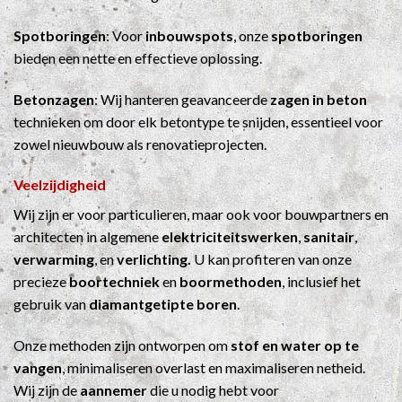
Spotboringen
: Voor
inbouwspots
, onze
spotboringen
bieden een nette en effectieve oplossing.
Betonzagen
: Wij hanteren geavanceerde
zagen in beton
technieken om door elk betontype te snijden, essentieel voor
zowel nieuwbouw als renovatieprojecten.
Veelzijdigheid
Wij zijn er voor particulieren, maar ook voor bouwpartners en
architecten in algemene
elektriciteitswerken
,
sanitair
,
verwarming
, en
verlichting.
U kan profiteren van onze
precieze
boortechniek
en
boormethoden
, inclusief het
gebruik van
diamantgetipte boren
.
Onze methoden zijn ontworpen om
stof en water op te
vangen
, minimaliseren overlast en maximaliseren netheid.
Wij zijn de
aannemer
die u nodig hebt voor