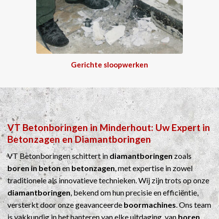
Gerichte sloopwerken
VT Betonboringen
in
Minderhout
: Uw Expert in
Betonzagen
en
Diamantboringen
VT Betonboringen schittert in
diamantboringen
zoals
boren in beton
en
betonzagen
, met expertise in zowel
traditionele als innovatieve technieken. Wij zijn trots op onze
diamantboringen
, bekend om hun precisie en efficiëntie,
versterkt door onze geavanceerde
boormachines
. Ons team
is vakkundig in het hanteren van elke uitdaging, van
boren