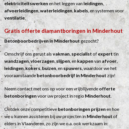
elektriciteitswerken
en het leggen van
leidingen
,
afvoerleidingen
,
waterleidingen
,
kabels
, en systemen voor
ventilatie
.
Gratis offerte diamantboringen in Minderhout
Betonboorbedrijven in Minderhout
gezocht?
Omschrijf ons gerust als
vakman
,
specialist
of
expert
tin
wandzagen
,
vloerzagen
,
slijpen
, en
kappen
van
afvoer
,
leidingen
,
kokers
,
buizen
, en
spuwers
, waardoor we het
vooraanstaande
betonboorbedrijf in Minderhout
zijn!
Neem contact met ons op voor een vrijblijvende
offerte
betonboringen
voor uw project in regio
Minderhout
.
Ontdek onze competitieve
betonboringen prijzen
en hoe
we u kunnen assisteren bij uw projecten in
Minderhout
of
elders in Vlaanderen, zo zijn we o.a. ook werkzaam in: