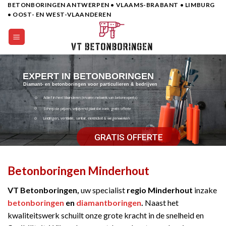
BETONBORINGEN ANTWERPEN • VLAAMS-BRABANT • LIMBURG
Skip
• OOST- EN WEST-VLAANDEREN
to
content
EXPERT IN BETONBORINGEN
Diamant- en betonboringen voor particulieren & bedrijven
Actief in heel Vlaanderen (ervaren netwerk van betonexperts)
Scherpste prijzen, vrijbijvend plaatsbezoek, gratis offerte
Leidingen, ventilatie, sanitair, elektriciteit & wegenwerken
GRATIS OFFERTE
Betonboringen Minderhout
VT Betonboringen,
uw specialist
regio Minderhout
inzake
betonboringen
en
diamantboringen
.
Naast het
kwaliteitswerk schuilt onze grote kracht in de snelheid en