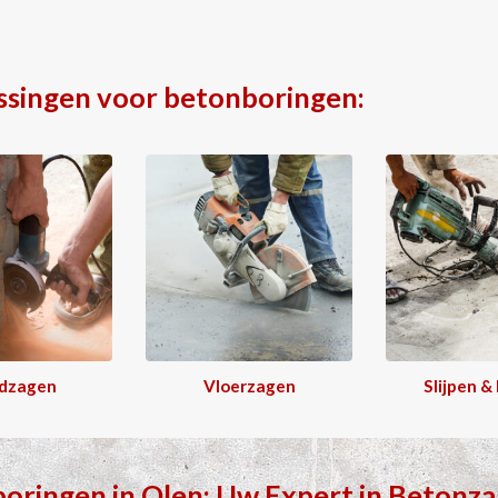
ssingen voor betonboringen:
dzagen
Vloerzagen
Slijpen &
boringen
in
Olen
: Uw Expert in
Betonza