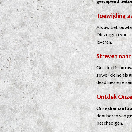
gewapend beto
Toewijding a
Als uw betrouwbar
Dit zorgt ervoor 
leveren.
Streven naar
Ons doel is om uw
zowel kleine als 
deadlines en eisen
Ontdek Onze
Onze
diamantbo
doorboren van
g
beschadigen.