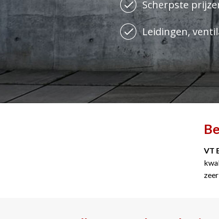
Scherpste prijzen
Leidingen, ventil
Be
VT 
kwal
zeer