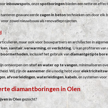
Voor
inbouwspots
, onze
spotboringen
bieden een nette en effect
j hanteren geavanceerde
zagen in beton
technieken om door elk b
el voor zowel nieuwbouw als renovatieprojecten.
d
particulieren, maar ook voor bouwpartners en architecten in algem
erken
,
sanitair
,
verwarming
, en
verlichting.
U kan profiteren van 
n
boormethoden
, inclusief het gebruik van
diamantgetipte bore
ijn ontworpen om
stof en water op te vangen
, minimaliseren ove
heid. Wij zijn de
aannemer
die u nodig hebt voor
elektriciteits
gen
,
afvoerleidingen
,
waterleidingen
,
kabels
, en systemen voor
erte diamantboringen in Olen
ven in Olen
gezocht?