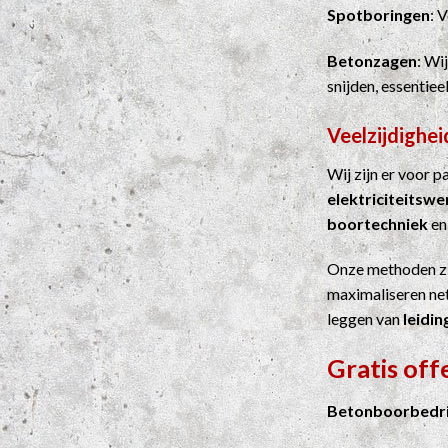
Spotboringen
: 
Betonzagen
: Wi
snijden, essentie
Veelzijdighei
Wij zijn er voor 
elektriciteitsw
boortechniek
e
Onze methoden z
maximaliseren net
leggen van
leidin
Gratis off
Betonboorbedrij