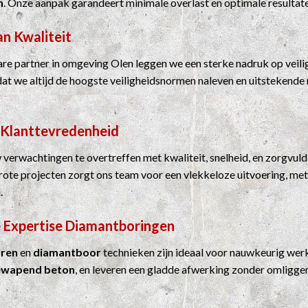
n
. Onze aanpak garandeert minimale overlast en optimale resultat
an Kwaliteit
e partner in omgeving Olen leggen we een sterke nadruk op veilig
dat we altijd de hoogste veiligheidsnormen naleven en uitstekende 
 Klanttevredenheid
 verwachtingen te overtreffen met kwaliteit, snelheid, en zorgvuld
grote projecten zorgt ons team voor een vlekkeloze uitvoering, me
.
 Expertise
Diamantboringen
ren
en
diamantboor
technieken zijn ideaal voor nauwkeurig werk
ewapend beton
, en leveren een gladde afwerking zonder omligge