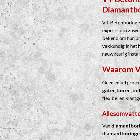
Diamantb
VT Betonboringen
expertise in zowel
bekend om hun pre
vakkundig in het 
nauwkeurig instal
Waarom 
Geen enkel proje
gaten boren
,
be
flexibel en klantg
Allesomvatte
Van
diamantbor
diamantboringe