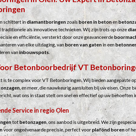
oringen
 schittert in
diamantboringen
zoals
boren in beton
en
betonz
 traditionele als innovatieve technieken. Wij zijn trots op onze
dia
cisie en efficiëntie, versterkt door onze geavanceerde
boormach
hanteren van elke uitdaging, van
boren van gaten
in een
betonne
leren van
inbouwspots
.
Voor
Betonboorbedrijf
VT Betonboring
ct is te complex voor VT Betonboringen. Wij bieden aangepaste o
tonzagen
, en meer, die nauwkeurig aansluiten bij uw eisen. Onze b
ericht, wat ons in staat stelt om snel en effectief op uw behoeften i
nde Service in regio Olen
ingen
tot
betonzagen
, ons aanbod is uitgebreid. We zijn gespecia
n
voor ongeëvenaarde precisie, perfect voor
plafond boren
of he