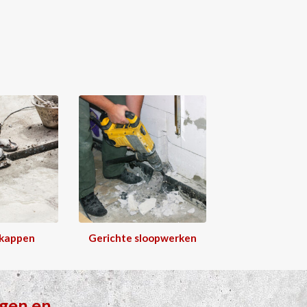
 kappen
Gerichte sloopwerken
gen
en