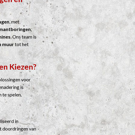
agen
, met
mantboringen
,
ines
. Ons team is
n muur
tot het
en Kiezen?
plossingen voor
enadering is
n te spelen.
liseerd in
t doordringen van