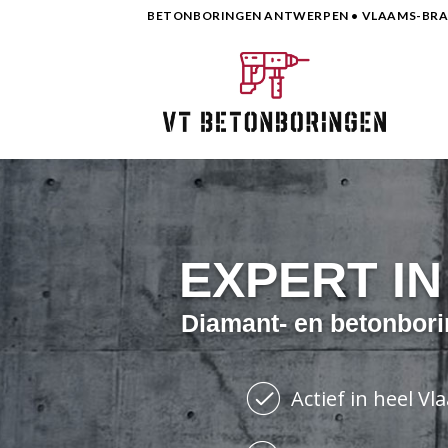
Skip
BETONBORINGEN ANTWERPEN • VLAAMS-BRAB
to
content
EXPERT I
Diamant- en betonbori
Actief in heel V