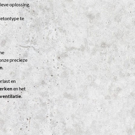
ieve oplossing.
etontype te
ene
onze precieze
n
.
rlast en
werken
en het
ventilatie
.