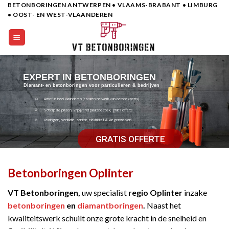
BETONBORINGEN ANTWERPEN • VLAAMS-BRABANT • LIMBURG
Skip
• OOST- EN WEST-VLAANDEREN
to
content
EXPERT IN BETONBORINGEN
Diamant- en betonboringen voor particulieren & bedrijven
Actief in heel Vlaanderen (ervaren netwerk van betonexperts)
Scherpste prijzen, vrijbijvend plaatsbezoek, gratis offerte
Leidingen, ventilatie, sanitair, elektriciteit & wegenwerken
GRATIS OFFERTE
Betonboringen Oplinter
VT Betonboringen,
uw specialist
regio Oplinter
inzake
betonboringen
en
diamantboringen
.
Naast het
kwaliteitswerk schuilt onze grote kracht in de snelheid en