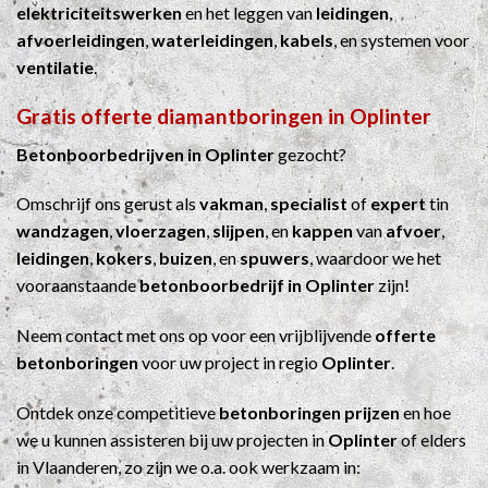
elektriciteitswerken
en het leggen van
leidingen
,
afvoerleidingen
,
waterleidingen
,
kabels
, en systemen voor
ventilatie
.
Gratis offerte diamantboringen in Oplinter
Betonboorbedrijven in Oplinter
gezocht?
Omschrijf ons gerust als
vakman
,
specialist
of
expert
tin
wandzagen
,
vloerzagen
,
slijpen
, en
kappen
van
afvoer
,
leidingen
,
kokers
,
buizen
, en
spuwers
, waardoor we het
vooraanstaande
betonboorbedrijf in Oplinter
zijn!
Neem contact met ons op voor een vrijblijvende
offerte
betonboringen
voor uw project in regio
Oplinter
.
Ontdek onze competitieve
betonboringen prijzen
en hoe
we u kunnen assisteren bij uw projecten in
Oplinter
of elders
in Vlaanderen, zo zijn we o.a. ook werkzaam in: