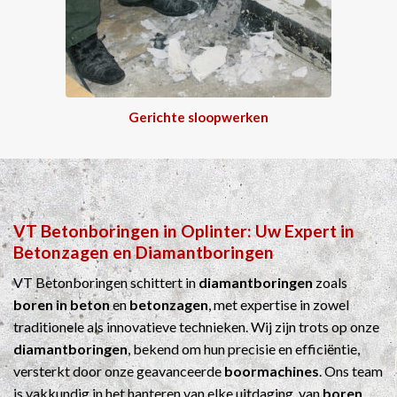
Gerichte sloopwerken
VT Betonboringen
in
Oplinter
: Uw Expert in
Betonzagen
en
Diamantboringen
VT Betonboringen schittert in
diamantboringen
zoals
boren in beton
en
betonzagen
, met expertise in zowel
traditionele als innovatieve technieken. Wij zijn trots op onze
diamantboringen
, bekend om hun precisie en efficiëntie,
versterkt door onze geavanceerde
boormachines
. Ons team
is vakkundig in het hanteren van elke uitdaging, van
boren