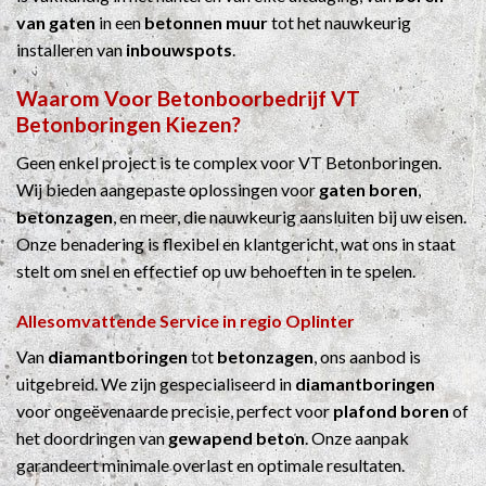
van gaten
in een
betonnen muur
tot het nauwkeurig
installeren van
inbouwspots
.
Waarom Voor
Betonboorbedrijf
VT
Betonboringen Kiezen?
Geen enkel project is te complex voor VT Betonboringen.
Wij bieden aangepaste oplossingen voor
gaten boren
,
betonzagen
, en meer, die nauwkeurig aansluiten bij uw eisen.
Onze benadering is flexibel en klantgericht, wat ons in staat
stelt om snel en effectief op uw behoeften in te spelen.
Allesomvattende Service in regio Oplinter
Van
diamantboringen
tot
betonzagen
, ons aanbod is
uitgebreid. We zijn gespecialiseerd in
diamantboringen
voor ongeëvenaarde precisie, perfect voor
plafond boren
of
het doordringen van
gewapend beton
. Onze aanpak
garandeert minimale overlast en optimale resultaten.