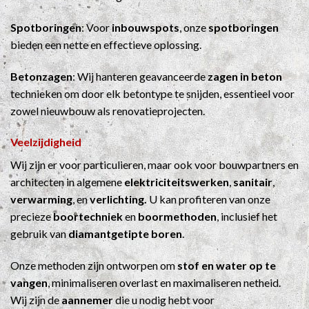
Spotboringen
: Voor
inbouwspots
, onze
spotboringen
bieden een nette en effectieve oplossing.
Betonzagen
: Wij hanteren geavanceerde
zagen in beton
technieken om door elk betontype te snijden, essentieel voor
zowel nieuwbouw als renovatieprojecten.
Veelzijdigheid
Wij zijn er voor particulieren, maar ook voor bouwpartners en
architecten in algemene
elektriciteitswerken
,
sanitair
,
verwarming
, en
verlichting.
U kan profiteren van onze
precieze
boortechniek
en
boormethoden
, inclusief het
gebruik van
diamantgetipte boren
.
Onze methoden zijn ontworpen om
stof en water op te
vangen
, minimaliseren overlast en maximaliseren netheid.
Wij zijn de
aannemer
die u nodig hebt voor