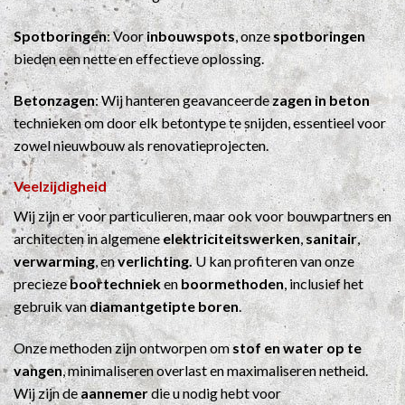
Spotboringen
: Voor
inbouwspots
, onze
spotboringen
bieden een nette en effectieve oplossing.
Betonzagen
: Wij hanteren geavanceerde
zagen in beton
technieken om door elk betontype te snijden, essentieel voor
zowel nieuwbouw als renovatieprojecten.
Veelzijdigheid
Wij zijn er voor particulieren, maar ook voor bouwpartners en
architecten in algemene
elektriciteitswerken
,
sanitair
,
verwarming
, en
verlichting.
U kan profiteren van onze
precieze
boortechniek
en
boormethoden
, inclusief het
gebruik van
diamantgetipte boren
.
Onze methoden zijn ontworpen om
stof en water op te
vangen
, minimaliseren overlast en maximaliseren netheid.
Wij zijn de
aannemer
die u nodig hebt voor