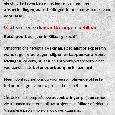
elektriciteitswerken
en het leggen van
leidingen
,
afvoerleidingen
,
waterleidingen
,
kabels
, en systemen voor
ventilatie
.
Gratis offerte diamantboringen in Rillaar
Betonboorbedrijven in Rillaar
gezocht?
Omschrijf ons gerust als
vakman
,
specialist
of
expert
tin
wandzagen
,
vloerzagen
,
slijpen
, en
kappen
van
afvoer
,
leidingen
,
kokers
,
buizen
, en
spuwers
, waardoor we het
vooraanstaande
betonboorbedrijf in Rillaar
zijn!
Neem contact met ons op voor een vrijblijvende
offerte
betonboringen
voor uw project in regio
Rillaar
.
Ontdek onze competitieve
betonboringen prijzen
en hoe
we u kunnen assisteren bij uw projecten in
Rillaar
of elders in
Vlaanderen, zo zijn we o.a. ook werkzaam in: