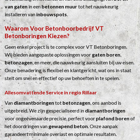
van gaten
in een
betonnen muur
tot het nauwkeurig
installeren van
inbouwspots
.
Waarom Voor
Betonboorbedrijf
VT
Betonboringen Kiezen?
Geen enkel project is te complex voor VT Betonboringen.
Wij bieden aangepaste oplossingen voor
gaten boren
,
betonzagen
, en meer, die nauwkeurig aansluiten bij uw eisen.
Onze benadering is flexibel en klantgericht, wat ons in staat
stelt om snel en effectief op uw behoeften in te spelen.
Allesomvattende Service in regio Rillaar
Van
diamantboringen
tot
betonzagen
, ons aanbod is
uitgebreid. We zijn gespecialiseerd in
diamantboringen
voor ongeëvenaarde precisie, perfect voor
plafond boren
of
het doordringen van
gewapend beton
. Onze aanpak
garandeert minimale overlast en optimale resultaten.