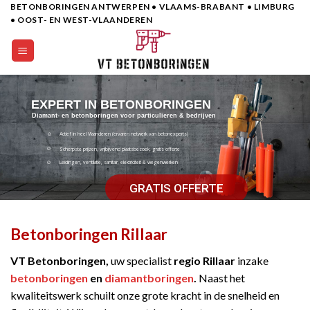
BETONBORINGEN ANTWERPEN • VLAAMS-BRABANT • LIMBURG
Skip
• OOST- EN WEST-VLAANDEREN
to
content
EXPERT IN BETONBORINGEN
Diamant- en betonboringen voor particulieren & bedrijven
Actief in heel Vlaanderen (ervaren netwerk van betonexperts)
Scherpste prijzen, vrijbijvend plaatsbezoek, gratis offerte
Leidingen, ventilatie, sanitair, elektriciteit & wegenwerken
GRATIS OFFERTE
Betonboringen Rillaar
VT Betonboringen,
uw specialist
regio Rillaar
inzake
betonboringen
en
diamantboringen
.
Naast het
kwaliteitswerk schuilt onze grote kracht in de snelheid en