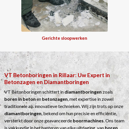
Gerichte sloopwerken
VT Betonboringen
in
Rillaar
: Uw Expert in
Betonzagen
en
Diamantboringen
VT Betonboringen schittert in
diamantboringen
zoals
boren in beton
en
betonzagen
, met expertise in zowel
traditionele als innovatieve technieken. Wij zijn trots op onze
diamantboringen
, bekend om hun precisie en efficiëntie,
versterkt door onze geavanceerde
boormachines
. Ons team
is vakkundig in het hanteren van elke uitdaging, van
boren