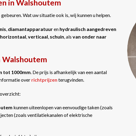
gen in Walshoutem
gebeuren. Wat uw situatie ook is, wij kunnen u helpen.
nis
,
diamantapparatuur
en
hydraulisch aangedreven
horizontaal
,
verticaal
,
schuin
, als
van onder naar
in Walshoutem
m tot 1000mm
. De prijs is afhankelijk van een aantal
informatie over
richtprijzen
terugvinden.
overzicht:
houtem
kunnen uiteenlopen van eenvoudige taken (zoals
ecten (zoals ventilatiekanalen of elektrische