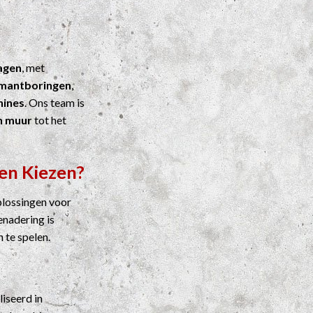
agen
, met
mantboringen
,
ines
. Ons team is
n muur
tot het
en Kiezen?
plossingen voor
enadering is
n te spelen.
liseerd in