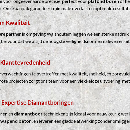
n
voor ongeëvenaarde precisie, perfect voor
plafond boren
of he
n
. Onze aanpak garandeert minimale overlast en optimale resultat
an Kwaliteit
re partner in omgeving Walshoutem leggen we een sterke nadruk o
rgt ervoor dat we altijd de hoogste veiligheidsnormen naleven en u
.
 Klanttevredenheid
 verwachtingen te overtreffen met kwaliteit, snelheid, en zorgvuld
grote projecten zorgt ons team voor een vlekkeloze uitvoering, me
.
 Expertise
Diamantboringen
ren
en
diamantboor
technieken zijn ideaal voor nauwkeurig werk
ewapend beton
, en leveren een gladde afwerking zonder omligge