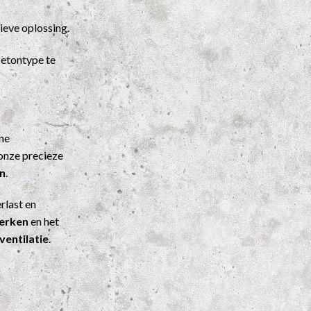
ieve oplossing.
etontype te
ene
onze precieze
n
.
rlast en
werken
en het
ventilatie
.