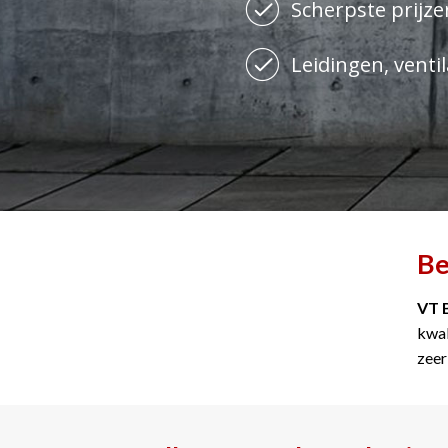
Scherpste prijzen
Leidingen, ventil
Be
VT 
kwal
zeer