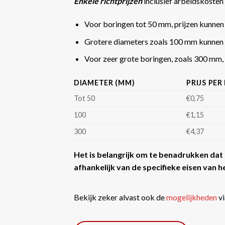
Enkele richtprijzen
inclusief arbeidskosten 
Voor boringen tot 50 mm, prijzen kunnen
Grotere diameters zoals 100 mm kunnen 
Voor zeer grote boringen, zoals 300 mm, k
DIAMETER (MM)
PRIJS PER
Tot 50
€0,75
100
€1,15
300
€4,37
Het is belangrijk om te benadrukken dat d
afhankelijk van de specifieke eisen van he
Bekijk zeker alvast ook de
mogelijkheden
vi