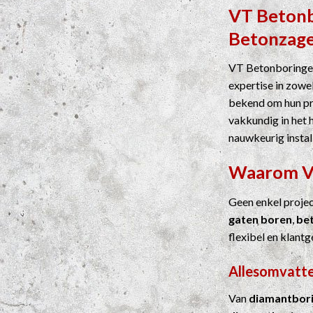
VT Beton
Betonzag
VT Betonboringen
expertise in zowel
bekend om hun pre
vakkundig in het 
nauwkeurig instal
Waarom 
Geen enkel proje
gaten boren
,
be
flexibel en klantg
Allesomvatte
Van
diamantbor