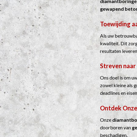
diamantboringe
gewapend beto
Toewijding a
Als uw betrouwba
kwaliteit. Dit zo
resultaten leveren
Streven naar
Ons doel is om uw
zowel kleine als 
deadlines en eisen
Ontdek Onze
Onze
diamantbo
doorboren van
g
beschadigen.