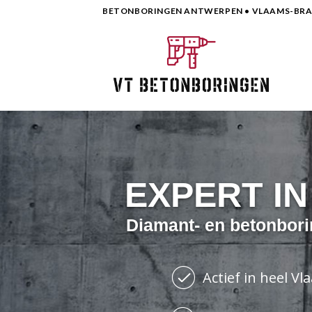
Skip
BETONBORINGEN ANTWERPEN • VLAAMS-BRAB
to
content
EXPERT I
Diamant- en betonbori
Actief in heel V