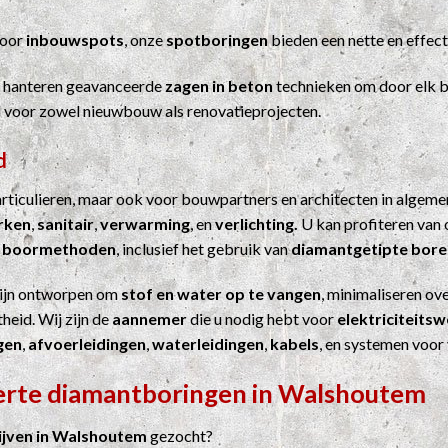
Voor
inbouwspots
, onze
spotboringen
bieden een nette en effect
j hanteren geavanceerde
zagen in beton
technieken om door elk b
el voor zowel nieuwbouw als renovatieprojecten.
d
particulieren, maar ook voor bouwpartners en architecten in algem
erken
,
sanitair
,
verwarming
, en
verlichting.
U kan profiteren van 
n
boormethoden
, inclusief het gebruik van
diamantgetipte bore
ijn ontworpen om
stof en water op te vangen
, minimaliseren ove
heid. Wij zijn de
aannemer
die u nodig hebt voor
elektriciteits
gen
,
afvoerleidingen
,
waterleidingen
,
kabels
, en systemen voor
ferte diamantboringen in Walshoutem
jven in Walshoutem
gezocht?