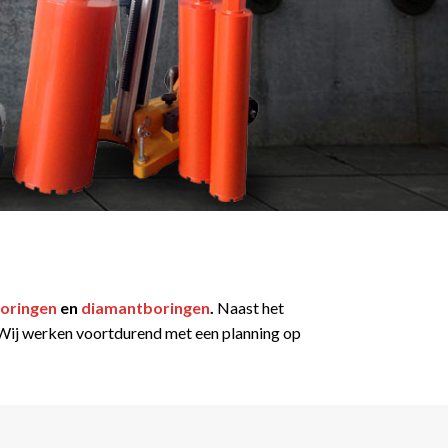
oringen
en
diamantboringen
.
Naast het
t. Wij werken voortdurend met een planning op