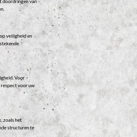
t doordringen van
en.
p veiligheid en
itstekende
igheid. Voor
t respect voor uw
, zoals het
nde structuren te