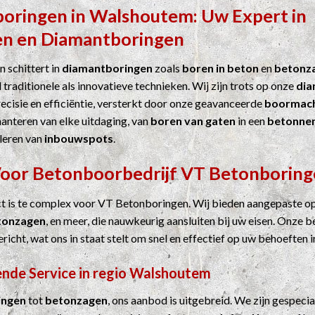
boringen
in
Walshoutem
: Uw Expert in
en
en
Diamantboringen
 schittert in
diamantboringen
zoals
boren in beton
en
betonz
 traditionele als innovatieve technieken. Wij zijn trots op onze
dia
cisie en efficiëntie, versterkt door onze geavanceerde
boormach
hanteren van elke uitdaging, van
boren van gaten
in een
betonne
leren van
inbouwspots
.
Voor
Betonboorbedrijf
VT Betonboring
ct is te complex voor VT Betonboringen. Wij bieden aangepaste o
tonzagen
, en meer, die nauwkeurig aansluiten bij uw eisen. Onze b
ericht, wat ons in staat stelt om snel en effectief op uw behoeften i
nde Service in regio Walshoutem
ingen
tot
betonzagen
, ons aanbod is uitgebreid. We zijn gespecia