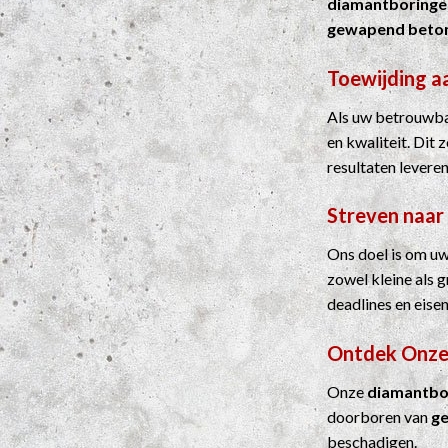
diamantboringe
gewapend beto
Toewijding a
Als uw betrouwba
en kwaliteit. Dit
resultaten leveren
Streven naar
Ons doel is om uw
zowel kleine als 
deadlines en eisen
Ontdek Onze
Onze
diamantbo
doorboren van
g
beschadigen.