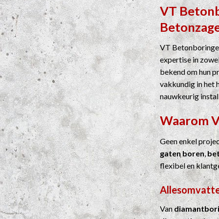
VT Beton
Betonzag
VT Betonboringen
expertise in zowel
bekend om hun pre
vakkundig in het 
nauwkeurig instal
Waarom 
Geen enkel proje
gaten boren
,
be
flexibel en klantg
Allesomvatte
Van
diamantbor