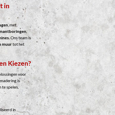
t in
agen
, met
mantboringen
,
ines
. Ons team is
n muur
tot het
en Kiezen?
plossingen voor
enadering is
n te spelen.
liseerd in