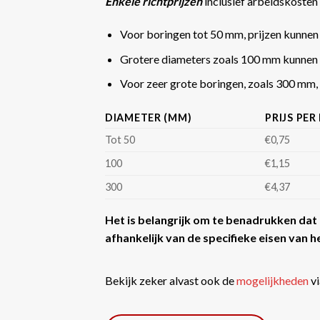
Enkele richtprijzen
inclusief arbeidskosten 
Voor boringen tot 50 mm, prijzen kunnen
Grotere diameters zoals 100 mm kunnen 
Voor zeer grote boringen, zoals 300 mm, k
DIAMETER (MM)
PRIJS PER
Tot 50
€0,75
100
€1,15
300
€4,37
Het is belangrijk om te benadrukken dat d
afhankelijk van de specifieke eisen van he
Bekijk zeker alvast ook de
mogelijkheden
vi