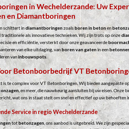
boringen
in
Wechelderzande
: Uw Exper
en
en
Diamantboringen
 schittert in
diamantboringen
zoals
boren in beton
en
betonz
 traditionele als innovatieve technieken. Wij zijn trots op onze
dia
cisie en efficiëntie, versterkt door onze geavanceerde
boormach
hanteren van elke uitdaging, van
boren van gaten
in een
betonne
leren van
inbouwspots
.
Voor
Betonboorbedrijf
VT Betonboring
ct is te complex voor VT Betonboringen. Wij bieden aangepaste o
tonzagen
, en meer, die nauwkeurig aansluiten bij uw eisen. Onze b
ericht, wat ons in staat stelt om snel en effectief op uw behoeften i
nde Service in regio Wechelderzande
ingen
tot
betonzagen
, ons aanbod is uitgebreid. We zijn gespecia