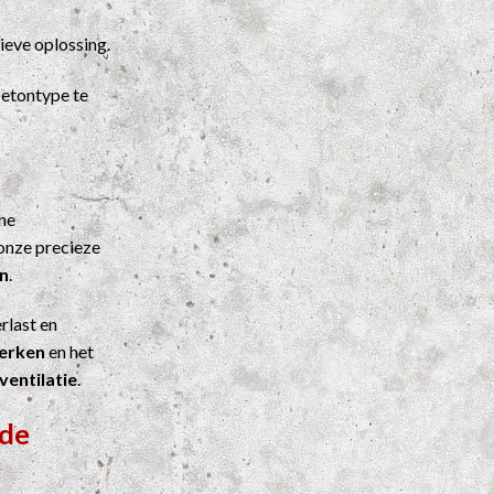
ieve oplossing.
etontype te
ene
onze precieze
n
.
rlast en
werken
en het
ventilatie
.
nde