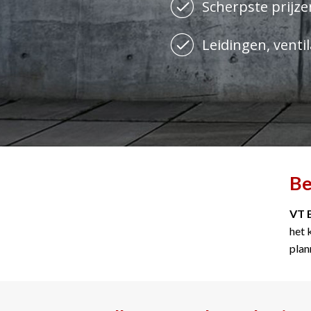
Scherpste prijzen
Leidingen, ventil
Be
VT 
het 
plan