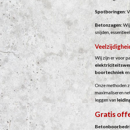
Spotboringen
: 
Betonzagen
: Wi
snijden, essentie
Veelzijdighei
Wij zijn er voor 
elektriciteitsw
boortechniek
e
Onze methoden z
maximaliseren net
leggen van
leidin
Gratis of
Betonboorbedri