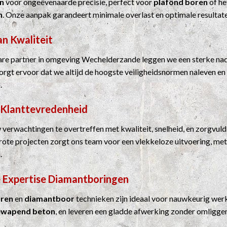
n
voor ongeëvenaarde precisie, perfect voor
plafond boren
of he
n
. Onze aanpak garandeert minimale overlast en optimale resultat
an Kwaliteit
re partner in omgeving Wechelderzande leggen we een sterke nad
 zorgt ervoor dat we altijd de hoogste veiligheidsnormen naleven en
.
 Klanttevredenheid
 verwachtingen te overtreffen met kwaliteit, snelheid, en zorgvuld
grote projecten zorgt ons team voor een vlekkeloze uitvoering, me
.
 Expertise
Diamantboringen
ren
en
diamantboor
technieken zijn ideaal voor nauwkeurig werk
ewapend beton
, en leveren een gladde afwerking zonder omligge