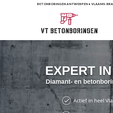
Skip
BETONBORINGEN ANTWERPEN • VLAAMS-BRAB
to
content
EXPERT I
Diamant- en betonbori
Actief in heel V