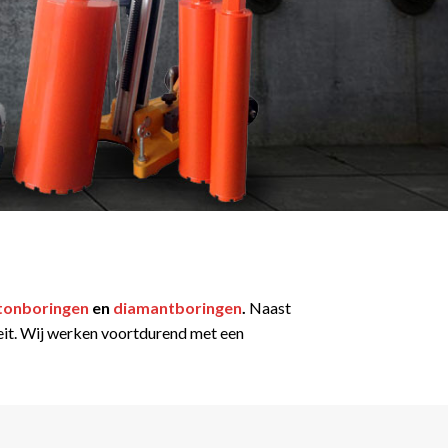
tonboringen
en
diamantboringen
.
Naast
iteit. Wij werken voortdurend met een