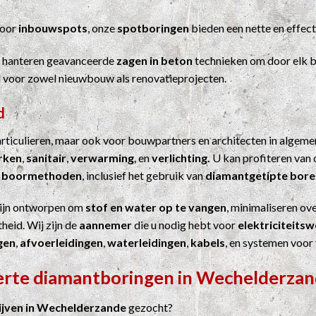
Voor
inbouwspots
, onze
spotboringen
bieden een nette en effect
j hanteren geavanceerde
zagen in beton
technieken om door elk b
el voor zowel nieuwbouw als renovatieprojecten.
d
particulieren, maar ook voor bouwpartners en architecten in algem
erken
,
sanitair
,
verwarming
, en
verlichting.
U kan profiteren van 
n
boormethoden
, inclusief het gebruik van
diamantgetipte bore
ijn ontworpen om
stof en water op te vangen
, minimaliseren ove
heid. Wij zijn de
aannemer
die u nodig hebt voor
elektriciteits
gen
,
afvoerleidingen
,
waterleidingen
,
kabels
, en systemen voor
ferte diamantboringen in Wechelderza
jven in Wechelderzande
gezocht?