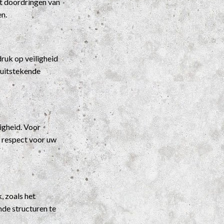
t doordringen van
en.
ruk op veiligheid
 uitstekende
igheid. Voor
t respect voor uw
, zoals het
nde structuren te