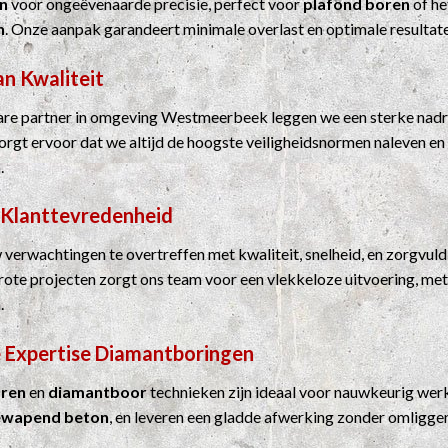
n
voor ongeëvenaarde precisie, perfect voor
plafond boren
of he
n
. Onze aanpak garandeert minimale overlast en optimale resultat
an Kwaliteit
re partner in omgeving Westmeerbeek leggen we een sterke nadru
 zorgt ervoor dat we altijd de hoogste veiligheidsnormen naleven en
.
 Klanttevredenheid
 verwachtingen te overtreffen met kwaliteit, snelheid, en zorgvuld
grote projecten zorgt ons team voor een vlekkeloze uitvoering, me
.
 Expertise
Diamantboringen
ren
en
diamantboor
technieken zijn ideaal voor nauwkeurig werk
ewapend beton
, en leveren een gladde afwerking zonder omligge