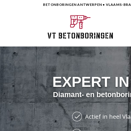
Skip
BETONBORINGEN ANTWERPEN • VLAAMS-BRAB
to
content
EXPERT I
Diamant- en betonbori
Actief in heel V