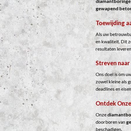
diamantboringe
gewapend beto
Toewijding a
Als uw betrouwba
en kwaliteit. Dit
resultaten leveren
Streven naar
Ons doel is om uw
zowel kleine als 
deadlines en eisen
Ontdek Onze
Onze
diamantbo
doorboren van
g
beschadigen.