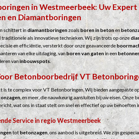
boringen
in
Westmeerbeek
: Uw Expert 
en
en
Diamantboringen
 schittert in
diamantboringen
zoals
boren in beton
en
betonz
 traditionele als innovatieve technieken. Wij zijn trots op onze
dia
cisie en efficiëntie, versterkt door onze geavanceerde
boormach
hanteren van elke uitdaging, van
boren van gaten
in een
betonne
leren van
inbouwspots
.
Voor
Betonboorbedrijf
VT Betonboring
ct is te complex voor VT Betonboringen. Wij bieden aangepaste o
tonzagen
, en meer, die nauwkeurig aansluiten bij uw eisen. Onze b
ericht, wat ons in staat stelt om snel en effectief op uw behoeften i
nde Service in regio Westmeerbeek
ingen
tot
betonzagen
, ons aanbod is uitgebreid. We zijn gespecia