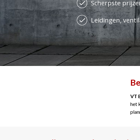
Scherpste prijzen
Leidingen, ventil
Be
VT 
het 
plan