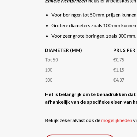
Enkele richtprijzen
inclusief arbeidskosten 
Voor boringen tot 50 mm, prijzen kunnen
Grotere diameters zoals 100 mm kunnen 
Voor zeer grote boringen, zoals 300 mm, k
DIAMETER (MM)
PRIJS PER
Tot 50
€0,75
100
€1,15
300
€4,37
Het is belangrijk om te benadrukken dat d
afhankelijk van de specifieke eisen van he
Bekijk zeker alvast ook de
mogelijkheden
vi