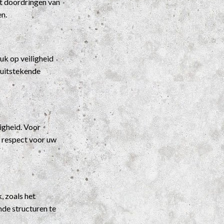
t doordringen van
en.
k op veiligheid
 uitstekende
igheid. Voor
t respect voor uw
, zoals het
nde structuren te