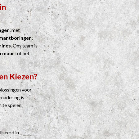
in
agen
, met
mantboringen
,
ines
. Ons team is
n muur
tot het
en Kiezen?
plossingen voor
enadering is
n te spelen.
liseerd in