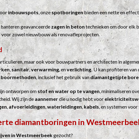
Voor
inbouwspots
, onze
spotboringen
bieden een nette en effect
j hanteren geavanceerde
zagen in beton
technieken om door elk b
el voor zowel nieuwbouw als renovatieprojecten.
d
particulieren, maar ook voor bouwpartners en architecten in algem
erken
,
sanitair
,
verwarming
, en
verlichting.
U kan profiteren van 
n
boormethoden
, inclusief het gebruik van
diamantgetipte bore
ijn ontworpen om
stof en water op te vangen
, minimaliseren ove
heid. Wij zijn de
aannemer
die u nodig hebt voor
elektriciteits
gen
,
afvoerleidingen
,
waterleidingen
,
kabels
, en systemen voor
ferte diamantboringen in Westmeerbee
jven in Westmeerbeek
gezocht?