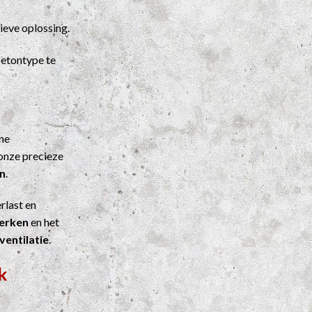
ieve oplossing.
etontype te
ene
onze precieze
n
.
rlast en
werken
en het
ventilatie
.
k