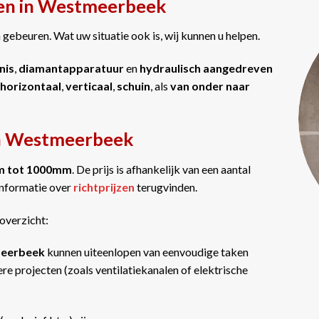
gen in Westmeerbeek
gebeuren. Wat uw situatie ook is, wij kunnen u helpen.
nis
,
diamantapparatuur
en
hydraulisch aangedreven
horizontaal
,
verticaal
,
schuin
, als
van onder naar
in Westmeerbeek
m tot 1000mm
. De prijs is afhankelijk van een aantal
informatie over
richtprijzen
terugvinden.
overzicht:
tmeerbeek
kunnen uiteenlopen van eenvoudige taken
re projecten (zoals ventilatiekanalen of elektrische