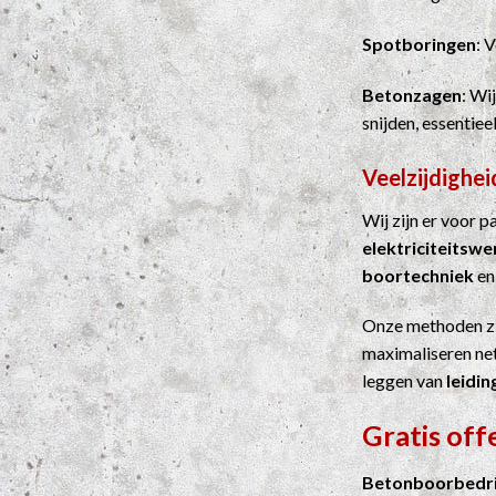
Spotboringen
: 
Betonzagen
: Wi
snijden, essentie
Veelzijdighei
Wij zijn er voor 
elektriciteitsw
boortechniek
e
Onze methoden z
maximaliseren net
leggen van
leidin
Gratis of
Betonboorbedri