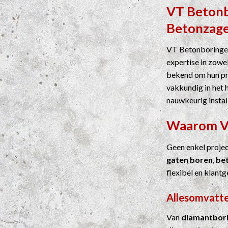
VT Beton
Betonzag
VT Betonboringen
expertise in zowel
bekend om hun pre
vakkundig in het 
nauwkeurig instal
Waarom 
Geen enkel proje
gaten boren
,
be
flexibel en klantg
Allesomvatte
Van
diamantbor