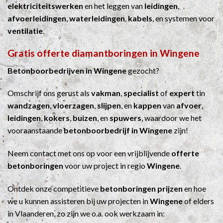
elektriciteitswerken
en het leggen van
leidingen
,
afvoerleidingen
,
waterleidingen
,
kabels
, en systemen voor
ventilatie
.
Gratis offerte diamantboringen in Wingene
Betonboorbedrijven in Wingene
gezocht?
Omschrijf ons gerust als
vakman
,
specialist
of
expert
tin
wandzagen
,
vloerzagen
,
slijpen
, en
kappen
van
afvoer
,
leidingen
,
kokers
,
buizen
, en
spuwers
, waardoor we het
vooraanstaande
betonboorbedrijf in Wingene
zijn!
Neem contact met ons op voor een vrijblijvende
offerte
betonboringen
voor uw project in regio
Wingene
.
Ontdek onze competitieve
betonboringen prijzen
en hoe
we u kunnen assisteren bij uw projecten in
Wingene
of elders
in Vlaanderen, zo zijn we o.a. ook werkzaam in: