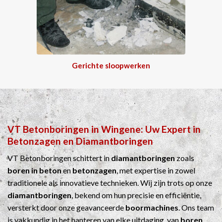
Gerichte sloopwerken
VT Betonboringen
in
Wingene
: Uw Expert in
Betonzagen
en
Diamantboringen
VT Betonboringen schittert in
diamantboringen
zoals
boren in beton
en
betonzagen
, met expertise in zowel
traditionele als innovatieve technieken. Wij zijn trots op onze
diamantboringen
, bekend om hun precisie en efficiëntie,
versterkt door onze geavanceerde
boormachines
. Ons team
is vakkundig in het hanteren van elke uitdaging, van
boren