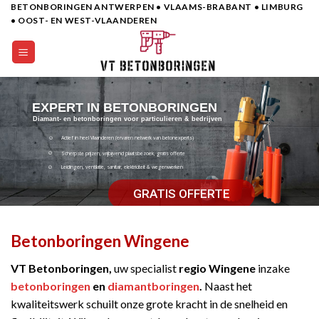
BETONBORINGEN ANTWERPEN • VLAAMS-BRABANT • LIMBURG
Skip
• OOST- EN WEST-VLAANDEREN
to
content
EXPERT IN BETONBORINGEN
Diamant- en betonboringen voor particulieren & bedrijven
Actief in heel Vlaanderen (ervaren netwerk van betonexperts)
Scherpste prijzen, vrijbijvend plaatsbezoek, gratis offerte
Leidingen, ventilatie, sanitair, elektriciteit & wegenwerken
GRATIS OFFERTE
Betonboringen Wingene
VT Betonboringen,
uw specialist
regio Wingene
inzake
betonboringen
en
diamantboringen
.
Naast het
kwaliteitswerk schuilt onze grote kracht in de snelheid en