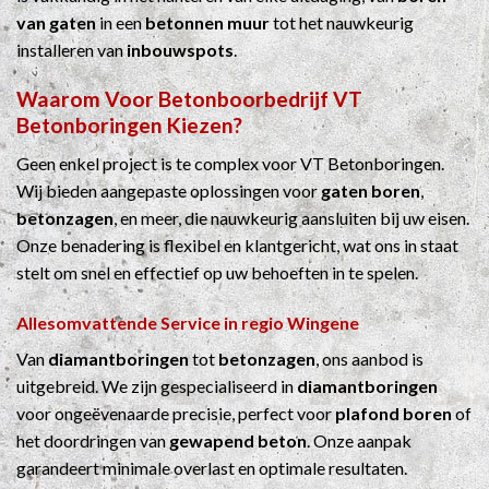
van gaten
in een
betonnen muur
tot het nauwkeurig
installeren van
inbouwspots
.
Waarom Voor
Betonboorbedrijf
VT
Betonboringen Kiezen?
Geen enkel project is te complex voor VT Betonboringen.
Wij bieden aangepaste oplossingen voor
gaten boren
,
betonzagen
, en meer, die nauwkeurig aansluiten bij uw eisen.
Onze benadering is flexibel en klantgericht, wat ons in staat
stelt om snel en effectief op uw behoeften in te spelen.
Allesomvattende Service in regio Wingene
Van
diamantboringen
tot
betonzagen
, ons aanbod is
uitgebreid. We zijn gespecialiseerd in
diamantboringen
voor ongeëvenaarde precisie, perfect voor
plafond boren
of
het doordringen van
gewapend beton
. Onze aanpak
garandeert minimale overlast en optimale resultaten.