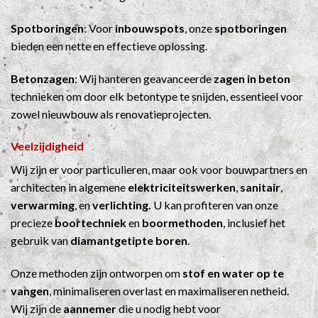
Spotboringen
: Voor
inbouwspots
, onze
spotboringen
bieden een nette en effectieve oplossing.
Betonzagen
: Wij hanteren geavanceerde
zagen in beton
technieken om door elk betontype te snijden, essentieel voor
zowel nieuwbouw als renovatieprojecten.
Veelzijdigheid
Wij zijn er voor particulieren, maar ook voor bouwpartners en
architecten in algemene
elektriciteitswerken
,
sanitair
,
verwarming
, en
verlichting.
U kan profiteren van onze
precieze
boortechniek
en
boormethoden
, inclusief het
gebruik van
diamantgetipte boren
.
Onze methoden zijn ontworpen om
stof en water op te
vangen
, minimaliseren overlast en maximaliseren netheid.
Wij zijn de
aannemer
die u nodig hebt voor