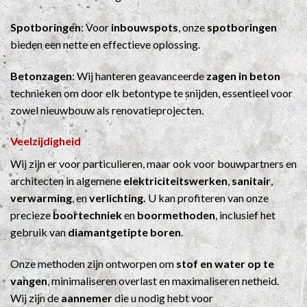
Spotboringen
: Voor
inbouwspots
, onze
spotboringen
bieden een nette en effectieve oplossing.
Betonzagen
: Wij hanteren geavanceerde
zagen in beton
technieken om door elk betontype te snijden, essentieel voor
zowel nieuwbouw als renovatieprojecten.
Veelzijdigheid
Wij zijn er voor particulieren, maar ook voor bouwpartners en
architecten in algemene
elektriciteitswerken
,
sanitair
,
verwarming
, en
verlichting.
U kan profiteren van onze
precieze
boortechniek
en
boormethoden
, inclusief het
gebruik van
diamantgetipte boren
.
Onze methoden zijn ontworpen om
stof en water op te
vangen
, minimaliseren overlast en maximaliseren netheid.
Wij zijn de
aannemer
die u nodig hebt voor