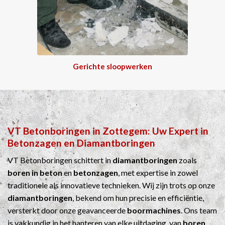
Gerichte sloopwerken
VT Betonboringen
in
Zottegem
: Uw Expert in
Betonzagen
en
Diamantboringen
VT Betonboringen schittert in
diamantboringen
zoals
boren in beton
en
betonzagen
, met expertise in zowel
traditionele als innovatieve technieken. Wij zijn trots op onze
diamantboringen
, bekend om hun precisie en efficiëntie,
versterkt door onze geavanceerde
boormachines
. Ons team
is vakkundig in het hanteren van elke uitdaging, van
boren