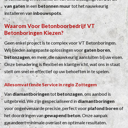
van gaten
in een
betonnen muur
tot het nauwkeurig
installeren van
inbouwspots
.
Waarom Voor
Betonboorbedrijf
VT
Betonboringen Kiezen?
Geen enkel project is te complex voor VT Betonboringen.
Wij bieden aangepaste oplossingen voor
gaten boren
,
betonzagen
, en meer, die nauwkeurig aansluiten bij uw eisen.
Onze benadering is flexibel en klantgericht, wat ons in staat
stelt om snel en effectief op uw behoeften in te spelen.
Allesomvattende Service in regio Zottegem
Van
diamantboringen
tot
betonzagen
, ons aanbod is
uitgebreid. We zijn gespecialiseerd in
diamantboringen
voor ongeëvenaarde precisie, perfect voor
plafond boren
of
het doordringen van
gewapend beton
. Onze aanpak
garandeert minimale overlast en optimale resultaten.