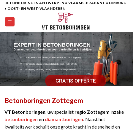
BETONBORINGEN ANTWERPEN • VLAAMS-BRABANT • LIMBURG
Skip
• OOST- EN WEST-VLAANDEREN
to
content
EXPERT IN BETONBORINGEN
Diamant- en betonboringen voor particulieren & bedrijven
Actief in heel Vlaanderen (ervaren netwerk van betonexperts)
Scherpste prijzen, vrijbijvend plaatsbezoek, gratis offerte
Leidingen, ventilatie, sanitair, elektriciteit & wegenwerken
GRATIS OFFERTE
Betonboringen Zottegem
VT Betonboringen,
uw specialist
regio Zottegem
inzake
betonboringen
en
diamantboringen
.
Naast het
kwaliteitswerk schuilt onze grote kracht in de snelheid en