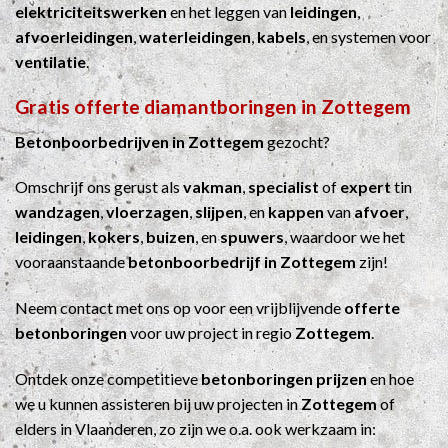
elektriciteitswerken
en het leggen van
leidingen
,
afvoerleidingen
,
waterleidingen
,
kabels
, en systemen voor
ventilatie
.
Gratis offerte diamantboringen in Zottegem
Betonboorbedrijven in Zottegem
gezocht?
Omschrijf ons gerust als
vakman
,
specialist
of
expert
tin
wandzagen
,
vloerzagen
,
slijpen
, en
kappen
van
afvoer
,
leidingen
,
kokers
,
buizen
, en
spuwers
, waardoor we het
vooraanstaande
betonboorbedrijf in Zottegem
zijn!
Neem contact met ons op voor een vrijblijvende
offerte
betonboringen
voor uw project in regio
Zottegem
.
Ontdek onze competitieve
betonboringen prijzen
en hoe
we u kunnen assisteren bij uw projecten in
Zottegem
of
elders in Vlaanderen, zo zijn we o.a. ook werkzaam in: