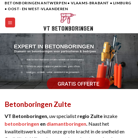
BETONBORINGEN ANTWERPEN • VLAAMS-BRABANT • LIMBURG
Skip
• OOST- EN WEST-VLAANDEREN
to
content
EXPERT IN BETONBORINGEN
Diamant- en betonboringen voor particulieren & bedrijven
Actief in heel Vlaanderen (ervaren netwerk van betonexperts)
Scherpste prijzen, vrijbijvend plaatsbezoek, gratis offerte
Leidingen, ventilatie, sanitair, elektriciteit & wegenwerken
GRATIS OFFERTE
Betonboringen Zulte
VT Betonboringen,
uw specialist
regio Zulte
inzake
betonboringen
en
diamantboringen
.
Naast het
kwaliteitswerk schuilt onze grote kracht in de snelheid en