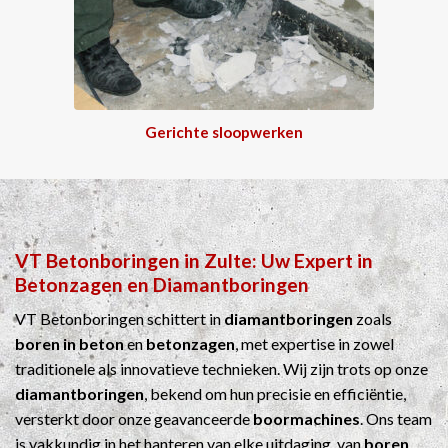
Gerichte sloopwerken
VT Betonboringen
in
Zulte
: Uw Expert in
Betonzagen
en
Diamantboringen
VT Betonboringen schittert in
diamantboringen
zoals
boren in beton
en
betonzagen
, met expertise in zowel
traditionele als innovatieve technieken. Wij zijn trots op onze
diamantboringen
, bekend om hun precisie en efficiëntie,
versterkt door onze geavanceerde
boormachines
. Ons team
is vakkundig in het hanteren van elke uitdaging, van
boren