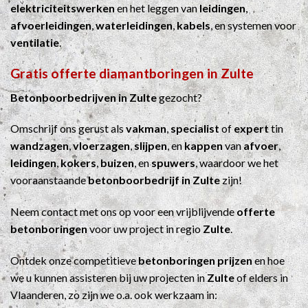
elektriciteitswerken
en het leggen van
leidingen
,
afvoerleidingen
,
waterleidingen
,
kabels
, en systemen voor
ventilatie
.
Gratis offerte diamantboringen in Zulte
Betonboorbedrijven in Zulte
gezocht?
Omschrijf ons gerust als
vakman
,
specialist
of
expert
tin
wandzagen
,
vloerzagen
,
slijpen
, en
kappen
van
afvoer
,
leidingen
,
kokers
,
buizen
, en
spuwers
, waardoor we het
vooraanstaande
betonboorbedrijf in Zulte
zijn!
Neem contact met ons op voor een vrijblijvende
offerte
betonboringen
voor uw project in regio
Zulte
.
Ontdek onze competitieve
betonboringen prijzen
en hoe
we u kunnen assisteren bij uw projecten in
Zulte
of elders in
Vlaanderen, zo zijn we o.a. ook werkzaam in: