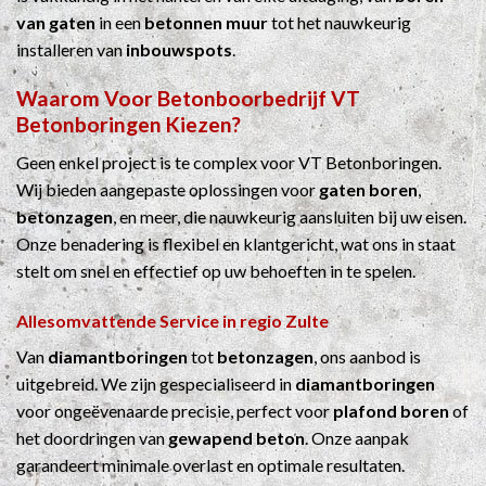
van gaten
in een
betonnen muur
tot het nauwkeurig
installeren van
inbouwspots
.
Waarom Voor
Betonboorbedrijf
VT
Betonboringen Kiezen?
Geen enkel project is te complex voor VT Betonboringen.
Wij bieden aangepaste oplossingen voor
gaten boren
,
betonzagen
, en meer, die nauwkeurig aansluiten bij uw eisen.
Onze benadering is flexibel en klantgericht, wat ons in staat
stelt om snel en effectief op uw behoeften in te spelen.
Allesomvattende Service in regio Zulte
Van
diamantboringen
tot
betonzagen
, ons aanbod is
uitgebreid. We zijn gespecialiseerd in
diamantboringen
voor ongeëvenaarde precisie, perfect voor
plafond boren
of
het doordringen van
gewapend beton
. Onze aanpak
garandeert minimale overlast en optimale resultaten.