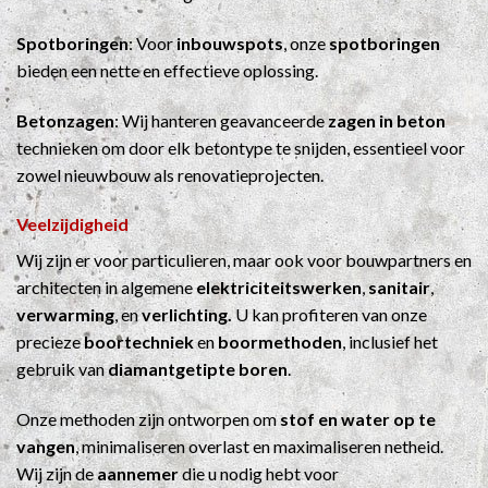
Spotboringen
: Voor
inbouwspots
, onze
spotboringen
bieden een nette en effectieve oplossing.
Betonzagen
: Wij hanteren geavanceerde
zagen in beton
technieken om door elk betontype te snijden, essentieel voor
zowel nieuwbouw als renovatieprojecten.
Veelzijdigheid
Wij zijn er voor particulieren, maar ook voor bouwpartners en
architecten in algemene
elektriciteitswerken
,
sanitair
,
verwarming
, en
verlichting.
U kan profiteren van onze
precieze
boortechniek
en
boormethoden
, inclusief het
gebruik van
diamantgetipte boren
.
Onze methoden zijn ontworpen om
stof en water op te
vangen
, minimaliseren overlast en maximaliseren netheid.
Wij zijn de
aannemer
die u nodig hebt voor