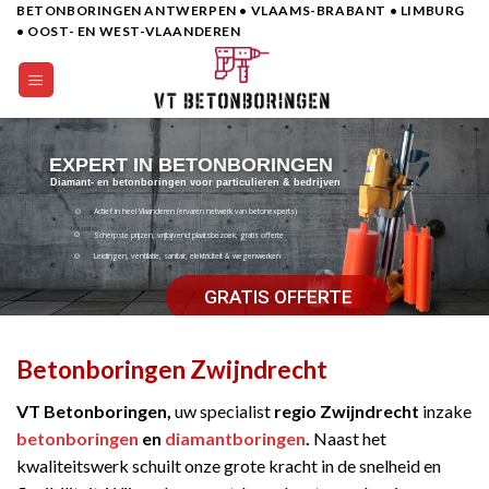
BETONBORINGEN ANTWERPEN • VLAAMS-BRABANT • LIMBURG
Skip
• OOST- EN WEST-VLAANDEREN
to
content
EXPERT IN BETONBORINGEN
Diamant- en betonboringen voor particulieren & bedrijven
Actief in heel Vlaanderen (ervaren netwerk van betonexperts)
Scherpste prijzen, vrijbijvend plaatsbezoek, gratis offerte
Leidingen, ventilatie, sanitair, elektriciteit & wegenwerken
GRATIS OFFERTE
Betonboringen Zwijndrecht
VT Betonboringen,
uw specialist
regio Zwijndrecht
inzake
betonboringen
en
diamantboringen
.
Naast het
kwaliteitswerk schuilt onze grote kracht in de snelheid en