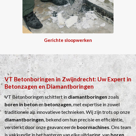
Gerichte sloopwerken
VT Betonboringen
in
Zwijndrecht
: Uw Expert in
Betonzagen
en
Diamantboringen
VT Betonboringen schittert in
diamantboringen
zoals
boren in beton
en
betonzagen
, met expertise in zowel
traditionele als innovatieve technieken. Wij zijn trots op onze
diamantboringen
, bekend om hun precisie en efficiëntie,
versterkt door onze geavanceerde
boormachines
. Ons team
is vakkundig in het hanteren van elke uitdaging, van
boren