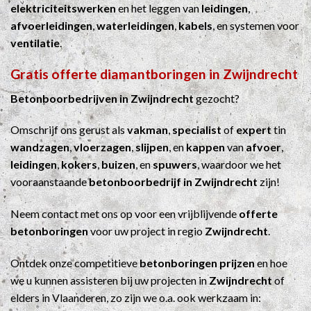
elektriciteitswerken
en het leggen van
leidingen
,
afvoerleidingen
,
waterleidingen
,
kabels
, en systemen voor
ventilatie
.
Gratis offerte diamantboringen in Zwijndrecht
Betonboorbedrijven in Zwijndrecht
gezocht?
Omschrijf ons gerust als
vakman
,
specialist
of
expert
tin
wandzagen
,
vloerzagen
,
slijpen
, en
kappen
van
afvoer
,
leidingen
,
kokers
,
buizen
, en
spuwers
, waardoor we het
vooraanstaande
betonboorbedrijf in Zwijndrecht
zijn!
Neem contact met ons op voor een vrijblijvende
offerte
betonboringen
voor uw project in regio
Zwijndrecht
.
Ontdek onze competitieve
betonboringen prijzen
en hoe
we u kunnen assisteren bij uw projecten in
Zwijndrecht
of
elders in Vlaanderen, zo zijn we o.a. ook werkzaam in: