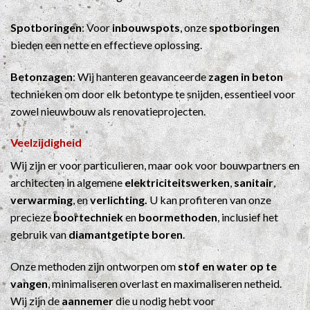
Spotboringen
: Voor
inbouwspots
, onze
spotboringen
bieden een nette en effectieve oplossing.
Betonzagen
: Wij hanteren geavanceerde
zagen in beton
technieken om door elk betontype te snijden, essentieel voor
zowel nieuwbouw als renovatieprojecten.
Veelzijdigheid
Wij zijn er voor particulieren, maar ook voor bouwpartners en
architecten in algemene
elektriciteitswerken
,
sanitair
,
verwarming
, en
verlichting.
U kan profiteren van onze
precieze
boortechniek
en
boormethoden
, inclusief het
gebruik van
diamantgetipte boren
.
Onze methoden zijn ontworpen om
stof en water op te
vangen
, minimaliseren overlast en maximaliseren netheid.
Wij zijn de
aannemer
die u nodig hebt voor