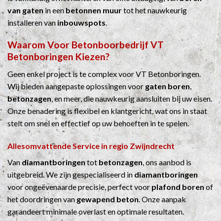
van gaten
in een
betonnen muur
tot het nauwkeurig
installeren van
inbouwspots
.
Waarom Voor
Betonboorbedrijf
VT
Betonboringen Kiezen?
Geen enkel project is te complex voor VT Betonboringen.
Wij bieden aangepaste oplossingen voor
gaten boren
,
betonzagen
, en meer, die nauwkeurig aansluiten bij uw eisen.
Onze benadering is flexibel en klantgericht, wat ons in staat
stelt om snel en effectief op uw behoeften in te spelen.
Allesomvattende Service in regio Zwijndrecht
Van
diamantboringen
tot
betonzagen
, ons aanbod is
uitgebreid. We zijn gespecialiseerd in
diamantboringen
voor ongeëvenaarde precisie, perfect voor
plafond boren
of
het doordringen van
gewapend beton
. Onze aanpak
garandeert minimale overlast en optimale resultaten.