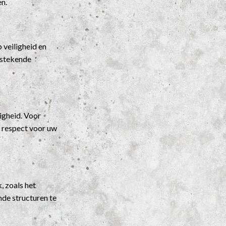
en.
veiligheid en
itstekende
igheid. Voor
t respect voor uw
, zoals het
nde structuren te