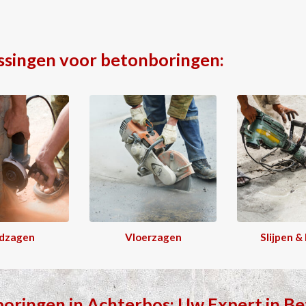
ssingen voor betonboringen:
dzagen
Vloerzagen
Slijpen &
boringen
in
Achterbos
: Uw Expert in
Be