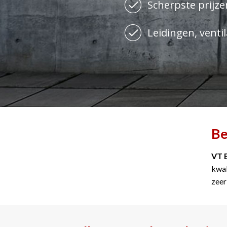
Scherpste prijzen
Leidingen, ventil
Be
VT 
kwal
zeer