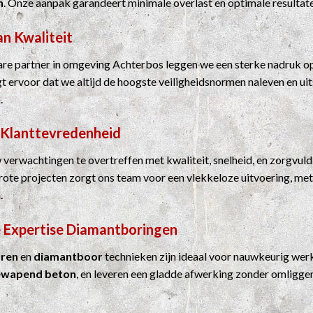
n
. Onze aanpak garandeert minimale overlast en optimale resultat
an Kwaliteit
e partner in omgeving Achterbos leggen we een sterke nadruk op 
rgt ervoor dat we altijd de hoogste veiligheidsnormen naleven en u
.
 Klanttevredenheid
 verwachtingen te overtreffen met kwaliteit, snelheid, en zorgvuld
grote projecten zorgt ons team voor een vlekkeloze uitvoering, me
.
 Expertise
Diamantboringen
ren
en
diamantboor
technieken zijn ideaal voor nauwkeurig werk
ewapend beton
, en leveren een gladde afwerking zonder omligge