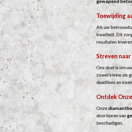
gewapend beto
Toewijding a
Als uw betrouwbar
kwaliteit. Dit zo
resultaten leveren
Streven naar
Ons doel is om uw
zowel kleine als 
deadlines en eisen
Ontdek Onze
Onze
diamantbo
doorboren van
g
beschadigen.