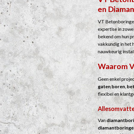
en
Diaman
VT Betonboringen
expertise in zowel
bekend om hun pre
vakkundig in het 
nauwkeurig instal
Waarom 
Geen enkel proje
gaten boren
,
be
flexibel en klantg
Allesomvatte
Van
diamantbor
diamantboringe