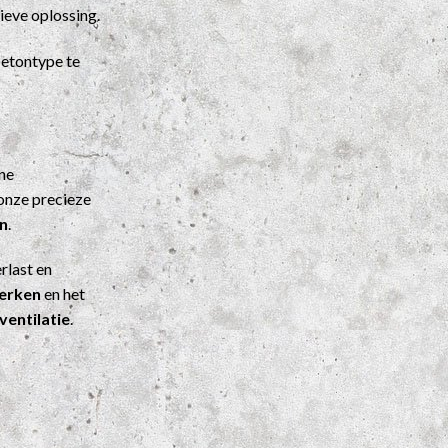
ieve oplossing.
etontype te
ene
onze precieze
n
.
rlast en
werken
en het
ventilatie
.