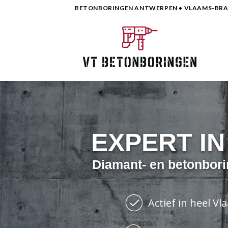
Skip
BETONBORINGEN ANTWERPEN • VLAAMS-BRAB
to
content
EXPERT I
Diamant- en betonbori
Actief in heel V