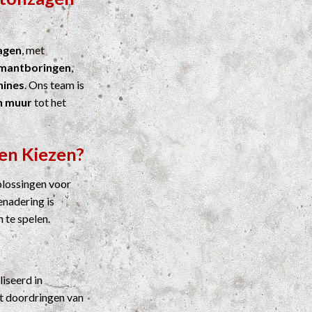
agen
, met
mantboringen
,
ines
. Ons team is
n muur
tot het
en Kiezen?
plossingen voor
enadering is
n te spelen.
liseerd in
t doordringen van