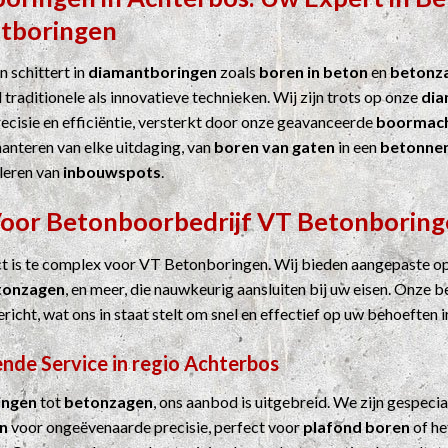
tboringen
 schittert in
diamantboringen
zoals
boren in beton
en
betonz
 traditionele als innovatieve technieken. Wij zijn trots op onze
dia
cisie en efficiëntie, versterkt door onze geavanceerde
boormach
hanteren van elke uitdaging, van
boren van gaten
in een
betonne
leren van
inbouwspots
.
Voor
Betonboorbedrijf
VT Betonboring
ct is te complex voor VT Betonboringen. Wij bieden aangepaste o
tonzagen
, en meer, die nauwkeurig aansluiten bij uw eisen. Onze b
ericht, wat ons in staat stelt om snel en effectief op uw behoeften i
nde Service in regio Achterbos
ingen
tot
betonzagen
, ons aanbod is uitgebreid. We zijn gespecia
n
voor ongeëvenaarde precisie, perfect voor
plafond boren
of he