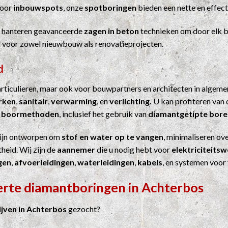
Voor
inbouwspots
, onze
spotboringen
bieden een nette en effect
j hanteren geavanceerde
zagen in beton
technieken om door elk b
el voor zowel nieuwbouw als renovatieprojecten.
d
particulieren, maar ook voor bouwpartners en architecten in algem
erken
,
sanitair
,
verwarming
, en
verlichting.
U kan profiteren van 
n
boormethoden
, inclusief het gebruik van
diamantgetipte bore
ijn ontworpen om
stof en water op te vangen
, minimaliseren ove
heid. Wij zijn de
aannemer
die u nodig hebt voor
elektriciteits
gen
,
afvoerleidingen
,
waterleidingen
,
kabels
, en systemen voor
ferte diamantboringen in Achterbos
jven in Achterbos
gezocht?