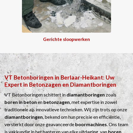
Gerichte sloopwerken
VT Betonboringen
in
Berlaar-Heikant
: Uw
Expert in
Betonzagen
en
Diamantboringen
VT Betonboringen schittert in
diamantboringen
zoals
boren in beton
en
betonzagen
, met expertise in zowel
traditionele als innovatieve technieken. Wij zijn trots op onze
diamantboringen
, bekend om hun precisie en efficiëntie,
versterkt door onze geavanceerde
boormachines
. Ons team
is vakkundig in het hanteren van elke uitdaging, van
boren