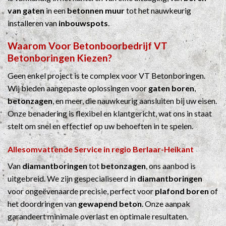
van gaten
in een
betonnen muur
tot het nauwkeurig
installeren van
inbouwspots
.
Waarom Voor
Betonboorbedrijf
VT
Betonboringen Kiezen?
Geen enkel project is te complex voor VT Betonboringen.
Wij bieden aangepaste oplossingen voor
gaten boren
,
betonzagen
, en meer, die nauwkeurig aansluiten bij uw eisen.
Onze benadering is flexibel en klantgericht, wat ons in staat
stelt om snel en effectief op uw behoeften in te spelen.
Allesomvattende Service in regio Berlaar-Heikant
Van
diamantboringen
tot
betonzagen
, ons aanbod is
uitgebreid. We zijn gespecialiseerd in
diamantboringen
voor ongeëvenaarde precisie, perfect voor
plafond boren
of
het doordringen van
gewapend beton
. Onze aanpak
garandeert minimale overlast en optimale resultaten.