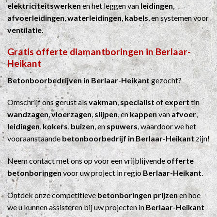
elektriciteitswerken
en het leggen van
leidingen
,
afvoerleidingen
,
waterleidingen
,
kabels
, en systemen voor
ventilatie
.
Gratis offerte diamantboringen in Berlaar-
Heikant
Betonboorbedrijven in Berlaar-Heikant
gezocht?
Omschrijf ons gerust als
vakman
,
specialist
of
expert
tin
wandzagen
,
vloerzagen
,
slijpen
, en
kappen
van
afvoer
,
leidingen
,
kokers
,
buizen
, en
spuwers
, waardoor we het
vooraanstaande
betonboorbedrijf in Berlaar-Heikant
zijn!
Neem contact met ons op voor een vrijblijvende
offerte
betonboringen
voor uw project in regio
Berlaar-Heikant
.
Ontdek onze competitieve
betonboringen prijzen
en hoe
we u kunnen assisteren bij uw projecten in
Berlaar-Heikant