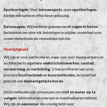
Spotboringen
: Voor
inbouwspots
, onze
spotboringen
bieden een nette en effectieve oplossing.
Betonzagen
: Wij hanteren geavanceerde
zagen in beton
technieken om door elk betontype te snijden, essentieel voor
zowel nieuwbouw als renovatieprojecten.
Veelzijdigheid
Wij zijn er voor particulieren, maar ook voor bouwpartners en
architecten in algemene
elektriciteitswerken
,
sanitair
,
verwarming
, en
verlichting.
U kan profiteren van onze
precieze
boortechniek
en
boormethoden
, inclusief het
gebruik van
diamantgetipte boren
.
Onze methoden zijn ontworpen om
stof en water op te
vangen
, minimaliseren overlast en maximaliseren netheid.
Wij zijn de
aannemer
die u nodig hebt voor