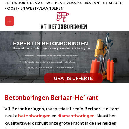
BETONBORINGEN ANTWERPEN • VLAAMS-BRABANT • LIMBURG
Skip
• OOST- EN WEST-VLAANDEREN
to
content
EXPERT IN BETONBORINGEN
Diamant- en betonboringen voor particulieren & bedrijven
Actief in heel Vlaanderen (ervaren netwerk van betonexperts)
Scherpste prijzen, vrijbijvend plaatsbezoek, gratis offerte
Leidingen, ventilatie, sanitair, elektriciteit & wegenwerken
GRATIS OFFERTE
Betonboringen Berlaar-Heikant
VT Betonboringen,
uw specialist
regio Berlaar-Heikant
inzake
betonboringen
en
diamantboringen
.
Naast het
kwaliteitswerk schuilt onze grote kracht in de snelheid en