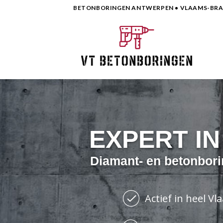
Skip
BETONBORINGEN ANTWERPEN • VLAAMS-BRAB
to
content
EXPERT I
Diamant- en betonbori
Actief in heel V