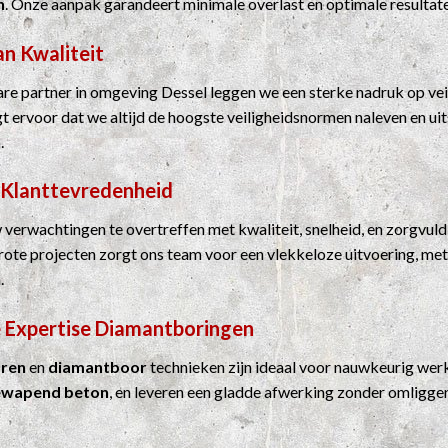
n
. Onze aanpak garandeert minimale overlast en optimale resultat
an Kwaliteit
e partner in omgeving Dessel leggen we een sterke nadruk op vei
rgt ervoor dat we altijd de hoogste veiligheidsnormen naleven en u
.
 Klanttevredenheid
 verwachtingen te overtreffen met kwaliteit, snelheid, en zorgvuld
grote projecten zorgt ons team voor een vlekkeloze uitvoering, me
.
 Expertise
Diamantboringen
ren
en
diamantboor
technieken zijn ideaal voor nauwkeurig werk
ewapend beton
, en leveren een gladde afwerking zonder omligge