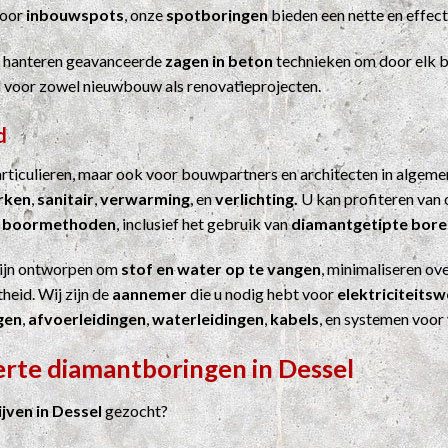
Voor
inbouwspots
, onze
spotboringen
bieden een nette en effect
j hanteren geavanceerde
zagen in beton
technieken om door elk b
el voor zowel nieuwbouw als renovatieprojecten.
d
particulieren, maar ook voor bouwpartners en architecten in algem
erken
,
sanitair
,
verwarming
, en
verlichting.
U kan profiteren van 
n
boormethoden
, inclusief het gebruik van
diamantgetipte bore
ijn ontworpen om
stof en water op te vangen
, minimaliseren ove
heid. Wij zijn de
aannemer
die u nodig hebt voor
elektriciteits
gen
,
afvoerleidingen
,
waterleidingen
,
kabels
, en systemen voor
erte diamantboringen in Dessel
ven in Dessel
gezocht?