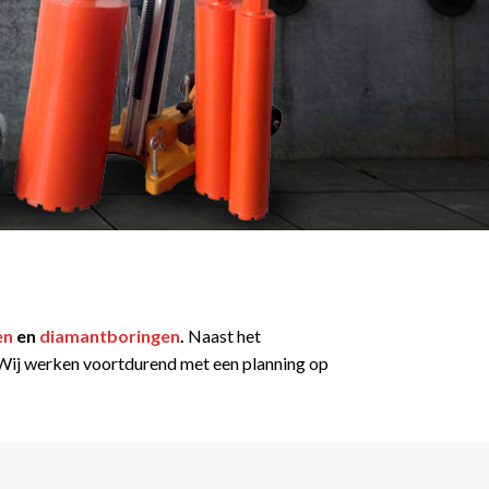
en
en
diamantboringen
.
Naast het
t. Wij werken voortdurend met een planning op