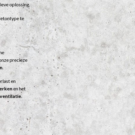
ieve oplossing.
etontype te
ene
onze precieze
n
.
rlast en
werken
en het
ventilatie
.