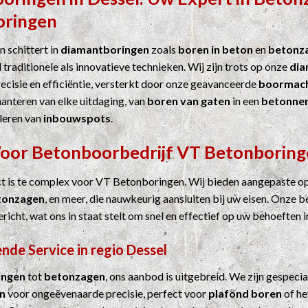
oringen
 schittert in
diamantboringen
zoals
boren in beton
en
betonz
 traditionele als innovatieve technieken. Wij zijn trots op onze
dia
cisie en efficiëntie, versterkt door onze geavanceerde
boormach
hanteren van elke uitdaging, van
boren van gaten
in een
betonne
leren van
inbouwspots
.
Voor
Betonboorbedrijf
VT Betonboring
ct is te complex voor VT Betonboringen. Wij bieden aangepaste o
tonzagen
, en meer, die nauwkeurig aansluiten bij uw eisen. Onze b
ericht, wat ons in staat stelt om snel en effectief op uw behoeften i
nde Service in regio Dessel
ingen
tot
betonzagen
, ons aanbod is uitgebreid. We zijn gespecia
n
voor ongeëvenaarde precisie, perfect voor
plafond boren
of he