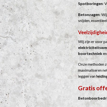
Spotboringen
: 
Betonzagen
: Wi
snijden, essentie
Veelzijdighei
Wij zijn er voor 
elektriciteitsw
boortechniek
e
Onze methoden z
maximaliseren net
leggen van
leidin
Gratis off
Betonboorbedrij