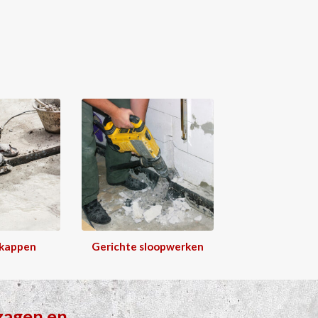
 kappen
Gerichte sloopwerken
zagen
en