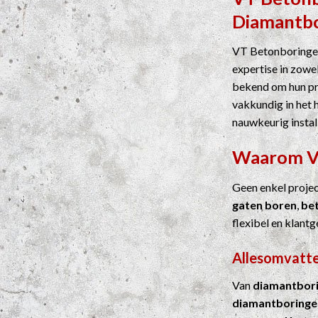
Diamantb
VT Betonboringen
expertise in zowel
bekend om hun pre
vakkundig in het 
nauwkeurig instal
Waarom 
Geen enkel proje
gaten boren
,
be
flexibel en klantg
Allesomvatte
Van
diamantbor
diamantboringe