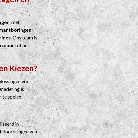
agen
, met
mantboringen
,
ines
. Ons team is
n muur
tot het
en Kiezen?
plossingen voor
enadering is
n te spelen.
liseerd in
t doordringen van