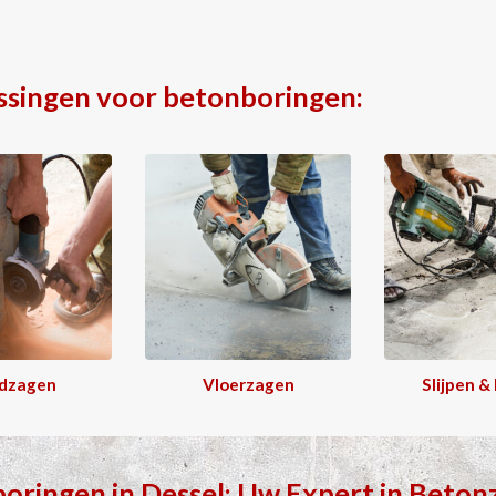
ssingen voor betonboringen:
dzagen
Vloerzagen
Slijpen &
boringen
in
Dessel
: Uw Expert in
Beton