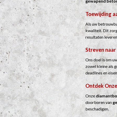
gewapend beto
Toewijding a
Als uw betrouwbar
kwaliteit. Dit zo
resultaten leveren
Streven naar
Ons doel is om uw
zowel kleine als 
deadlines en eisen
Ontdek Onze
Onze
diamantbo
doorboren van
g
beschadigen.