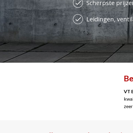
Scherpste prijzen
Leidingen, ventil
Be
VT 
kwal
zeer