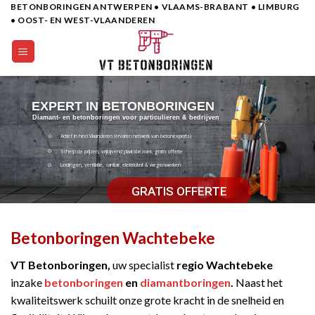
BETONBORINGEN ANTWERPEN • VLAAMS-BRABANT • LIMBURG
Skip
• OOST- EN WEST-VLAANDEREN
to
content
EXPERT IN BETONBORINGEN
Diamant- en betonboringen voor particulieren & bedrijven
Actief in heel Vlaanderen (ervaren netwerk van betonexperts)
Scherpste prijzen, vrijbijvend plaatsbezoek, gratis offerte
Leidingen, ventilatie, sanitair, elektriciteit & wegenwerken
GRATIS OFFERTE
Betonboringen Wachtebeke
VT Betonboringen,
uw specialist
regio Wachtebeke
inzake
betonboringen
en
diamantboringen
.
Naast het
kwaliteitswerk schuilt onze grote kracht in de snelheid en