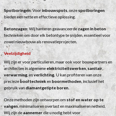
Spotboringen
: Voor
inbouwspots
, onze
spotboringen
bieden een nette en effectieve oplossing.
Betonzagen
: Wij hanteren geavanceerde
zagen in beton
technieken om door elk betontype te snijden, essentieel voor
zowel nieuwbouw als renovatieprojecten.
Veelzijdigheid
Wij zijn er voor particulieren, maar ook voor bouwpartners en
architecten in algemene
elektriciteitswerken
,
sanitair
,
verwarming
, en
verlichting.
U kan profiteren van onze
precieze
boortechniek
en
boormethoden
, inclusief het
gebruik van
diamantgetipte boren
.
Onze methoden zijn ontworpen om
stof en water op te
vangen
, minimaliseren overlast en maximaliseren netheid.
Wij zijn de
aannemer
die u nodig hebt voor