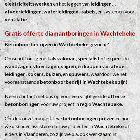
elektriciteitswerken
en het leggen van
leidingen
,
afvoerleidingen
,
waterleidingen
,
kabels
, en systemen voor
ventilatie
.
Gratis offerte diamantboringen in Wachtebeke
Betonboorbedrijven in Wachtebeke
gezocht?
Omschrijf ons gerust als
vakman
,
specialist
of
expert
tin
wandzagen
,
vloerzagen
,
slijpen
, en
kappen
van
afvoer
,
leidingen
,
kokers
,
buizen
, en
spuwers
, waardoor we het
vooraanstaande
betonboorbedrijf in Wachtebeke
zijn!
Neem contact met ons op voor een vrijblijvende
offerte
betonboringen
voor uw project in regio
Wachtebeke
.
Ontdek onze competitieve
betonboringen prijzen
en hoe
we u kunnen assisteren bij uw projecten in
Wachtebeke
of
elders in Vlaanderen, zo zijn we o.a. ook werkzaam in: