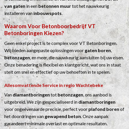
van gaten
in een
betonnen muur
tot het nauwkeurig
installeren van
inbouwspots
.
Waarom Voor
Betonboorbedrijf
VT
Betonboringen Kiezen?
Geen enkel project is te complex voor VT Betonboringen.
Wij bieden aangepaste oplossingen voor
gaten boren
,
betonzagen
, en meer, die nauwkeurig aansluiten bij uw eisen.
Onze benadering is flexibel en klantgericht, wat ons in staat
stelt om snel en effectief op uw behoeften in te spelen.
Allesomvattende Service in regio Wachtebeke
Van
diamantboringen
tot
betonzagen
, ons aanbod is
uitgebreid. We zijn gespecialiseerd in
diamantboringen
voor ongeëvenaarde precisie, perfect voor
plafond boren
of
het doordringen van
gewapend beton
. Onze aanpak
garandeert minimale overlast en optimale resultaten.