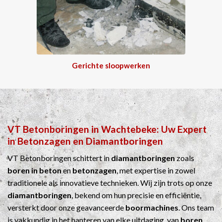
Gerichte sloopwerken
VT Betonboringen
in
Wachtebeke
: Uw Expert
in
Betonzagen
en
Diamantboringen
VT Betonboringen schittert in
diamantboringen
zoals
boren in beton
en
betonzagen
, met expertise in zowel
traditionele als innovatieve technieken. Wij zijn trots op onze
diamantboringen
, bekend om hun precisie en efficiëntie,
versterkt door onze geavanceerde
boormachines
. Ons team
is vakkundig in het hanteren van elke uitdaging, van
boren