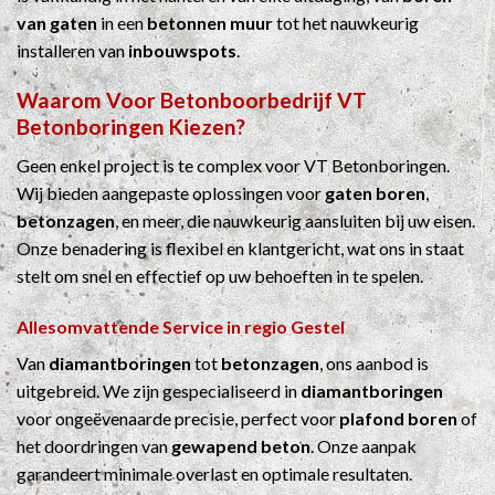
van gaten
in een
betonnen muur
tot het nauwkeurig
installeren van
inbouwspots
.
Waarom Voor
Betonboorbedrijf
VT
Betonboringen Kiezen?
Geen enkel project is te complex voor VT Betonboringen.
Wij bieden aangepaste oplossingen voor
gaten boren
,
betonzagen
, en meer, die nauwkeurig aansluiten bij uw eisen.
Onze benadering is flexibel en klantgericht, wat ons in staat
stelt om snel en effectief op uw behoeften in te spelen.
Allesomvattende Service in regio Gestel
Van
diamantboringen
tot
betonzagen
, ons aanbod is
uitgebreid. We zijn gespecialiseerd in
diamantboringen
voor ongeëvenaarde precisie, perfect voor
plafond boren
of
het doordringen van
gewapend beton
. Onze aanpak
garandeert minimale overlast en optimale resultaten.