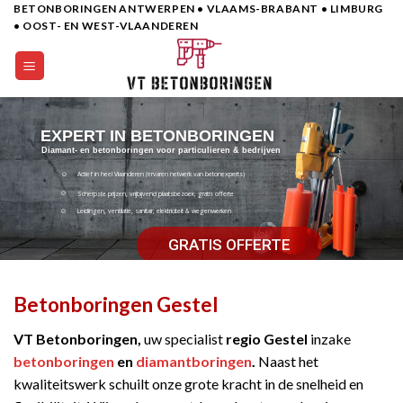
BETONBORINGEN ANTWERPEN • VLAAMS-BRABANT • LIMBURG
Skip
• OOST- EN WEST-VLAANDEREN
to
content
EXPERT IN BETONBORINGEN
Diamant- en betonboringen voor particulieren & bedrijven
Actief in heel Vlaanderen (ervaren netwerk van betonexperts)
Scherpste prijzen, vrijbijvend plaatsbezoek, gratis offerte
Leidingen, ventilatie, sanitair, elektriciteit & wegenwerken
GRATIS OFFERTE
Betonboringen Gestel
VT Betonboringen,
uw specialist
regio Gestel
inzake
betonboringen
en
diamantboringen
.
Naast het
kwaliteitswerk schuilt onze grote kracht in de snelheid en