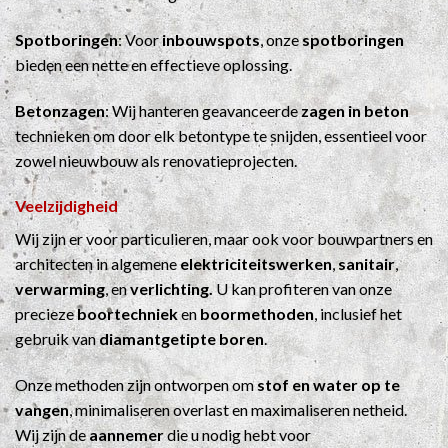
Spotboringen
: Voor
inbouwspots
, onze
spotboringen
bieden een nette en effectieve oplossing.
Betonzagen
: Wij hanteren geavanceerde
zagen in beton
technieken om door elk betontype te snijden, essentieel voor
zowel nieuwbouw als renovatieprojecten.
Veelzijdigheid
Wij zijn er voor particulieren, maar ook voor bouwpartners en
architecten in algemene
elektriciteitswerken
,
sanitair
,
verwarming
, en
verlichting.
U kan profiteren van onze
precieze
boortechniek
en
boormethoden
, inclusief het
gebruik van
diamantgetipte boren
.
Onze methoden zijn ontworpen om
stof en water op te
vangen
, minimaliseren overlast en maximaliseren netheid.
Wij zijn de
aannemer
die u nodig hebt voor