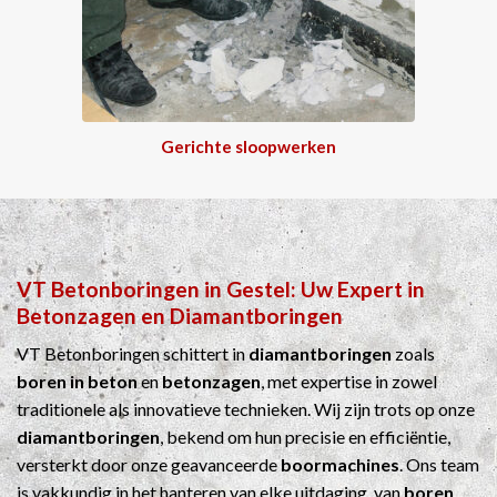
Gerichte sloopwerken
VT Betonboringen
in
Gestel
: Uw Expert in
Betonzagen
en
Diamantboringen
VT Betonboringen schittert in
diamantboringen
zoals
boren in beton
en
betonzagen
, met expertise in zowel
traditionele als innovatieve technieken. Wij zijn trots op onze
diamantboringen
, bekend om hun precisie en efficiëntie,
versterkt door onze geavanceerde
boormachines
. Ons team
is vakkundig in het hanteren van elke uitdaging, van
boren