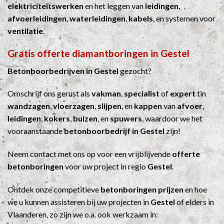
elektriciteitswerken
en het leggen van
leidingen
,
afvoerleidingen
,
waterleidingen
,
kabels
, en systemen voor
ventilatie
.
Gratis offerte diamantboringen in Gestel
Betonboorbedrijven in Gestel
gezocht?
Omschrijf ons gerust als
vakman
,
specialist
of
expert
tin
wandzagen
,
vloerzagen
,
slijpen
, en
kappen
van
afvoer
,
leidingen
,
kokers
,
buizen
, en
spuwers
, waardoor we het
vooraanstaande
betonboorbedrijf in Gestel
zijn!
Neem contact met ons op voor een vrijblijvende
offerte
betonboringen
voor uw project in regio
Gestel
.
Ontdek onze competitieve
betonboringen prijzen
en hoe
we u kunnen assisteren bij uw projecten in
Gestel
of elders in
Vlaanderen, zo zijn we o.a. ook werkzaam in: