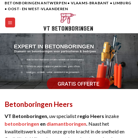
BETONBORINGEN ANTWERPEN • VLAAMS-BRABANT • LIMBURG
Skip
• OOST- EN WEST-VLAANDEREN
to
content
EXPERT IN BETONBORINGEN
Diamant- en betonboringen voor particulieren & bedrijven
Actief in heel Vlaanderen (ervaren netwerk van betonexperts)
Scherpste prijzen, vrijbijvend plaatsbezoek, gratis offerte
Leidingen, ventilatie, sanitair, elektriciteit & wegenwerken
GRATIS OFFERTE
Betonboringen Heers
VT Betonboringen,
uw specialist
regio Heers
inzake
betonboringen
en
diamantboringen
.
Naast het
kwaliteitswerk schuilt onze grote kracht in de snelheid en