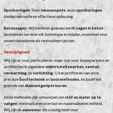
Spotboringen
: Voor
inbouwspots
, onze
spotboringen
bieden een nette en effectieve oplossing.
Betonzagen
: Wij hanteren geavanceerde
zagen in beton
technieken om door elk betontype te snijden, essentieel voor
zowel nieuwbouw als renovatieprojecten.
Veelzijdigheid
Wij zijn er voor particulieren, maar ook voor bouwpartners en
architecten in algemene
elektriciteitswerken
,
sanitair
,
verwarming
, en
verlichting.
U kan profiteren van onze
precieze
boortechniek
en
boormethoden
, inclusief het
gebruik van
diamantgetipte boren
.
Onze methoden zijn ontworpen om
stof en water op te
vangen
, minimaliseren overlast en maximaliseren netheid.
Wij zijn de
aannemer
die u nodig hebt voor