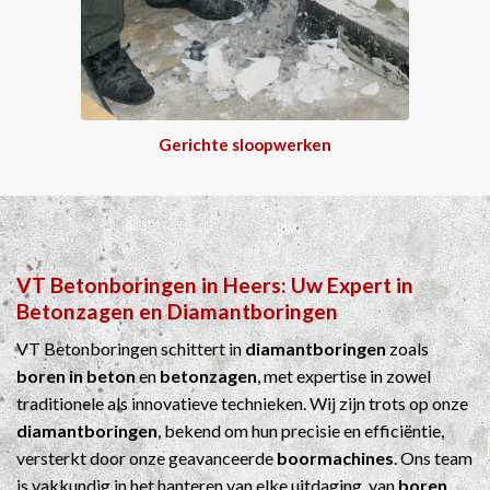
Gerichte sloopwerken
VT Betonboringen
in
Heers
: Uw Expert in
Betonzagen
en
Diamantboringen
VT Betonboringen schittert in
diamantboringen
zoals
boren in beton
en
betonzagen
, met expertise in zowel
traditionele als innovatieve technieken. Wij zijn trots op onze
diamantboringen
, bekend om hun precisie en efficiëntie,
versterkt door onze geavanceerde
boormachines
. Ons team
is vakkundig in het hanteren van elke uitdaging, van
boren