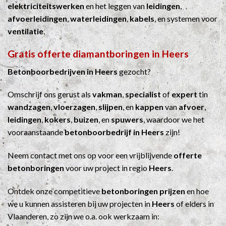
elektriciteitswerken
en het leggen van
leidingen
,
afvoerleidingen
,
waterleidingen
,
kabels
, en systemen voor
ventilatie
.
Gratis offerte diamantboringen in Heers
Betonboorbedrijven in Heers
gezocht?
Omschrijf ons gerust als
vakman
,
specialist
of
expert
tin
wandzagen
,
vloerzagen
,
slijpen
, en
kappen
van
afvoer
,
leidingen
,
kokers
,
buizen
, en
spuwers
, waardoor we het
vooraanstaande
betonboorbedrijf in Heers
zijn!
Neem contact met ons op voor een vrijblijvende
offerte
betonboringen
voor uw project in regio
Heers
.
Ontdek onze competitieve
betonboringen prijzen
en hoe
we u kunnen assisteren bij uw projecten in
Heers
of elders in
Vlaanderen, zo zijn we o.a. ook werkzaam in: