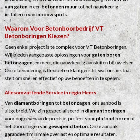
van gaten
in een
betonnen muur
tot het nauwkeurig
installeren van
inbouwspots
.
Waarom Voor
Betonboorbedrijf
VT
Betonboringen Kiezen?
Geen enkel project is te complex voor VT Betonboringen.
Wij bieden aangepaste oplossingen voor
gaten boren
,
betonzagen
, en meer, die nauwkeurig aansluiten bij uw eisen.
Onze benadering is flexibel en klantgericht, wat ons in staat
stelt om snel en effectief op uw behoeften in te spelen.
Allesomvattende Service in regio Heers
Van
diamantboringen
tot
betonzagen
, ons aanbod is
uitgebreid. We zijn gespecialiseerd in
diamantboringen
voor ongeëvenaarde precisie, perfect voor
plafond boren
of
het doordringen van
gewapend beton
. Onze aanpak
garandeert minimale overlast en optimale resultaten.