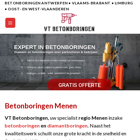
BETONBORINGEN ANTWERPEN • VLAAMS-BRABANT • LIMBURG
Skip
• OOST- EN WEST-VLAANDEREN
to
content
EXPERT IN BETONBORINGEN
Diamant- en betonboringen voor particulieren & bedrijven
Actief in heel Vlaanderen (ervaren netwerk van betonexperts)
Scherpste prijzen, vrijbijvend plaatsbezoek, gratis offerte
Leidingen, ventilatie, sanitair, elektriciteit & wegenwerken
GRATIS OFFERTE
Betonboringen Menen
VT Betonboringen,
uw specialist
regio Menen
inzake
betonboringen
en
diamantboringen
.
Naast het
kwaliteitswerk schuilt onze grote kracht in de snelheid en