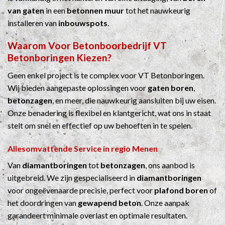
van gaten
in een
betonnen muur
tot het nauwkeurig
installeren van
inbouwspots
.
Waarom Voor
Betonboorbedrijf
VT
Betonboringen Kiezen?
Geen enkel project is te complex voor VT Betonboringen.
Wij bieden aangepaste oplossingen voor
gaten boren
,
betonzagen
, en meer, die nauwkeurig aansluiten bij uw eisen.
Onze benadering is flexibel en klantgericht, wat ons in staat
stelt om snel en effectief op uw behoeften in te spelen.
Allesomvattende Service in regio Menen
Van
diamantboringen
tot
betonzagen
, ons aanbod is
uitgebreid. We zijn gespecialiseerd in
diamantboringen
voor ongeëvenaarde precisie, perfect voor
plafond boren
of
het doordringen van
gewapend beton
. Onze aanpak
garandeert minimale overlast en optimale resultaten.