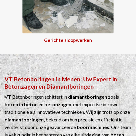
Gerichte sloopwerken
VT Betonboringen
in
Menen
: Uw Expert in
Betonzagen
en
Diamantboringen
VT Betonboringen schittert in
diamantboringen
zoals
boren in beton
en
betonzagen
, met expertise in zowel
traditionele als innovatieve technieken. Wij zijn trots op onze
diamantboringen
, bekend om hun precisie en efficiëntie,
versterkt door onze geavanceerde
boormachines
. Ons team
is vakkundig in het hanteren van elke uitdaging, van
boren