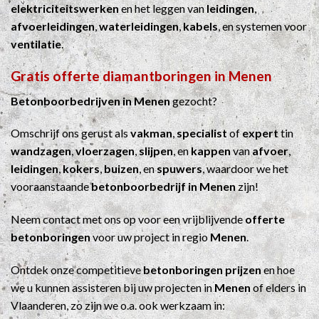
elektriciteitswerken
en het leggen van
leidingen
,
afvoerleidingen
,
waterleidingen
,
kabels
, en systemen voor
ventilatie
.
Gratis offerte diamantboringen in Menen
Betonboorbedrijven in Menen
gezocht?
Omschrijf ons gerust als
vakman
,
specialist
of
expert
tin
wandzagen
,
vloerzagen
,
slijpen
, en
kappen
van
afvoer
,
leidingen
,
kokers
,
buizen
, en
spuwers
, waardoor we het
vooraanstaande
betonboorbedrijf in Menen
zijn!
Neem contact met ons op voor een vrijblijvende
offerte
betonboringen
voor uw project in regio
Menen
.
Ontdek onze competitieve
betonboringen prijzen
en hoe
we u kunnen assisteren bij uw projecten in
Menen
of elders in
Vlaanderen, zo zijn we o.a. ook werkzaam in: