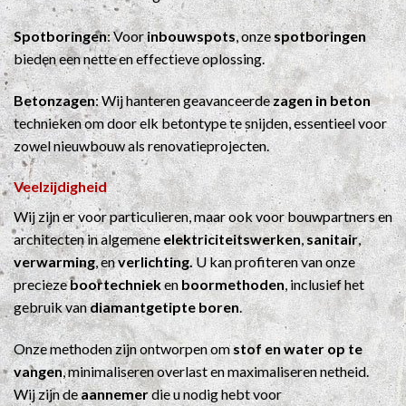
Spotboringen
: Voor
inbouwspots
, onze
spotboringen
bieden een nette en effectieve oplossing.
Betonzagen
: Wij hanteren geavanceerde
zagen in beton
technieken om door elk betontype te snijden, essentieel voor
zowel nieuwbouw als renovatieprojecten.
Veelzijdigheid
Wij zijn er voor particulieren, maar ook voor bouwpartners en
architecten in algemene
elektriciteitswerken
,
sanitair
,
verwarming
, en
verlichting.
U kan profiteren van onze
precieze
boortechniek
en
boormethoden
, inclusief het
gebruik van
diamantgetipte boren
.
Onze methoden zijn ontworpen om
stof en water op te
vangen
, minimaliseren overlast en maximaliseren netheid.
Wij zijn de
aannemer
die u nodig hebt voor