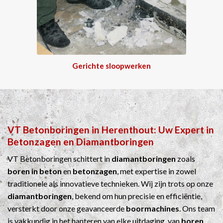
Gerichte sloopwerken
VT Betonboringen
in
Herenthout
: Uw Expert in
Betonzagen
en
Diamantboringen
VT Betonboringen schittert in
diamantboringen
zoals
boren in beton
en
betonzagen
, met expertise in zowel
traditionele als innovatieve technieken. Wij zijn trots op onze
diamantboringen
, bekend om hun precisie en efficiëntie,
versterkt door onze geavanceerde
boormachines
. Ons team
is vakkundig in het hanteren van elke uitdaging, van
boren