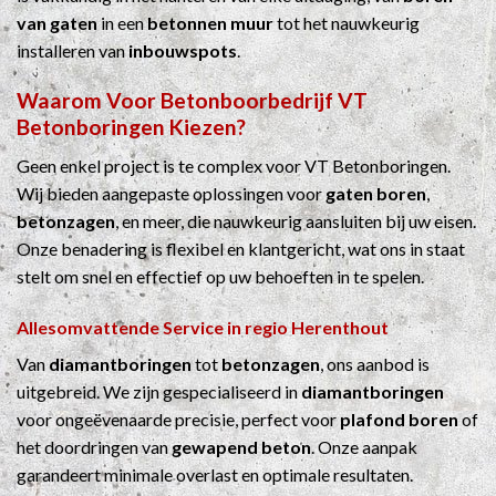
van gaten
in een
betonnen muur
tot het nauwkeurig
installeren van
inbouwspots
.
Waarom Voor
Betonboorbedrijf
VT
Betonboringen Kiezen?
Geen enkel project is te complex voor VT Betonboringen.
Wij bieden aangepaste oplossingen voor
gaten boren
,
betonzagen
, en meer, die nauwkeurig aansluiten bij uw eisen.
Onze benadering is flexibel en klantgericht, wat ons in staat
stelt om snel en effectief op uw behoeften in te spelen.
Allesomvattende Service in regio Herenthout
Van
diamantboringen
tot
betonzagen
, ons aanbod is
uitgebreid. We zijn gespecialiseerd in
diamantboringen
voor ongeëvenaarde precisie, perfect voor
plafond boren
of
het doordringen van
gewapend beton
. Onze aanpak
garandeert minimale overlast en optimale resultaten.