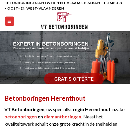
BETONBORINGEN ANTWERPEN • VLAAMS-BRABANT • LIMBURG
Skip
• OOST- EN WEST-VLAANDEREN
to
content
EXPERT IN BETONBORINGEN
Diamant- en betonboringen voor particulieren & bedrijven
Actief in heel Vlaanderen (ervaren netwerk van betonexperts)
Scherpste prijzen, vrijbijvend plaatsbezoek, gratis offerte
Leidingen, ventilatie, sanitair, elektriciteit & wegenwerken
GRATIS OFFERTE
Betonboringen Herenthout
VT Betonboringen,
uw specialist
regio Herenthout
inzake
betonboringen
en
diamantboringen
.
Naast het
kwaliteitswerk schuilt onze grote kracht in de snelheid en