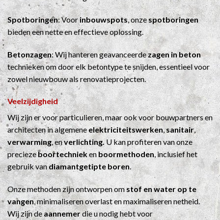
Spotboringen
: Voor
inbouwspots
, onze
spotboringen
bieden een nette en effectieve oplossing.
Betonzagen
: Wij hanteren geavanceerde
zagen in beton
technieken om door elk betontype te snijden, essentieel voor
zowel nieuwbouw als renovatieprojecten.
Veelzijdigheid
Wij zijn er voor particulieren, maar ook voor bouwpartners en
architecten in algemene
elektriciteitswerken
,
sanitair
,
verwarming
, en
verlichting.
U kan profiteren van onze
precieze
boortechniek
en
boormethoden
, inclusief het
gebruik van
diamantgetipte boren
.
Onze methoden zijn ontworpen om
stof en water op te
vangen
, minimaliseren overlast en maximaliseren netheid.
Wij zijn de
aannemer
die u nodig hebt voor