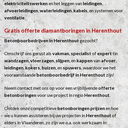
elektriciteitswerken
en het leggen van
leidingen
,
afvoerleidingen
,
waterleidingen
,
kabels
, en systemen voor
ventilatie
.
Gratis offerte diamantboringen in Herenthout
Betonboorbedrijven in Herenthout
gezocht?
Omschrijf ons gerust als
vakman
,
specialist
of
expert
tin
wandzagen
,
vloerzagen
,
slijpen
, en
kappen
van
afvoer
,
leidingen
,
kokers
,
buizen
, en
spuwers
, waardoor we het
vooraanstaande
betonboorbedrijf in Herenthout
zijn!
Neem contact met ons op voor een vrijblijvende
offerte
betonboringen
voor uw project in regio
Herenthout
.
Ontdek onze competitieve
betonboringen prijzen
en hoe
we u kunnen assisteren bij uw projecten in
Herenthout
of
elders in Vlaanderen, zo zijn we o.a. ook werkzaam in: