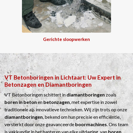
Gerichte sloopwerken
VT Betonboringen
in
Lichtaart
: Uw Expert in
Betonzagen
en
Diamantboringen
VT Betonboringen schittert in
diamantboringen
zoals
boren in beton
en
betonzagen
, met expertise in zowel
traditionele als innovatieve technieken. Wij zijn trots op onze
diamantboringen
, bekend om hun precisie en efficiëntie,
versterkt door onze geavanceerde
boormachines
. Ons team
is vakkundig in het hanteren van elke uitdaging, van
boren