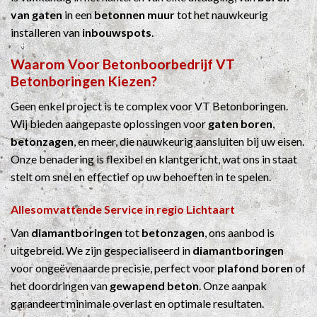
van gaten
in een
betonnen muur
tot het nauwkeurig
installeren van
inbouwspots
.
Waarom Voor
Betonboorbedrijf
VT
Betonboringen Kiezen?
Geen enkel project is te complex voor VT Betonboringen.
Wij bieden aangepaste oplossingen voor
gaten boren
,
betonzagen
, en meer, die nauwkeurig aansluiten bij uw eisen.
Onze benadering is flexibel en klantgericht, wat ons in staat
stelt om snel en effectief op uw behoeften in te spelen.
Allesomvattende Service in regio Lichtaart
Van
diamantboringen
tot
betonzagen
, ons aanbod is
uitgebreid. We zijn gespecialiseerd in
diamantboringen
voor ongeëvenaarde precisie, perfect voor
plafond boren
of
het doordringen van
gewapend beton
. Onze aanpak
garandeert minimale overlast en optimale resultaten.