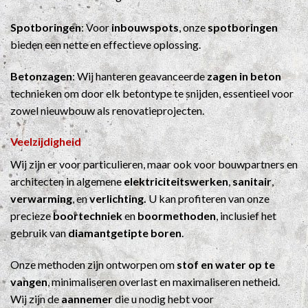
Spotboringen
: Voor
inbouwspots
, onze
spotboringen
bieden een nette en effectieve oplossing.
Betonzagen
: Wij hanteren geavanceerde
zagen in beton
technieken om door elk betontype te snijden, essentieel voor
zowel nieuwbouw als renovatieprojecten.
Veelzijdigheid
Wij zijn er voor particulieren, maar ook voor bouwpartners en
architecten in algemene
elektriciteitswerken
,
sanitair
,
verwarming
, en
verlichting.
U kan profiteren van onze
precieze
boortechniek
en
boormethoden
, inclusief het
gebruik van
diamantgetipte boren
.
Onze methoden zijn ontworpen om
stof en water op te
vangen
, minimaliseren overlast en maximaliseren netheid.
Wij zijn de
aannemer
die u nodig hebt voor