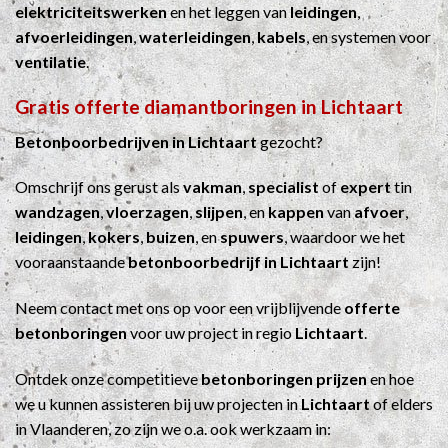
elektriciteitswerken
en het leggen van
leidingen
,
afvoerleidingen
,
waterleidingen
,
kabels
, en systemen voor
ventilatie
.
Gratis offerte diamantboringen in Lichtaart
Betonboorbedrijven in Lichtaart
gezocht?
Omschrijf ons gerust als
vakman
,
specialist
of
expert
tin
wandzagen
,
vloerzagen
,
slijpen
, en
kappen
van
afvoer
,
leidingen
,
kokers
,
buizen
, en
spuwers
, waardoor we het
vooraanstaande
betonboorbedrijf in Lichtaart
zijn!
Neem contact met ons op voor een vrijblijvende
offerte
betonboringen
voor uw project in regio
Lichtaart
.
Ontdek onze competitieve
betonboringen prijzen
en hoe
we u kunnen assisteren bij uw projecten in
Lichtaart
of elders
in Vlaanderen, zo zijn we o.a. ook werkzaam in: