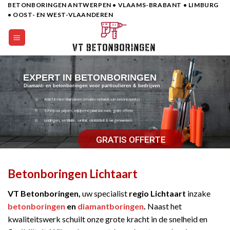
BETONBORINGEN ANTWERPEN • VLAAMS-BRABANT • LIMBURG
Skip
• OOST- EN WEST-VLAANDEREN
to
content
EXPERT IN BETONBORINGEN
Diamant- en betonboringen voor particulieren & bedrijven
Actief in heel Vlaanderen (ervaren netwerk van betonexperts)
Scherpste prijzen, vrijbijvend plaatsbezoek, gratis offerte
Leidingen, ventilatie, sanitair, elektriciteit & wegenwerken
GRATIS OFFERTE
Betonboringen Lichtaart
VT Betonboringen,
uw specialist
regio Lichtaart
inzake
betonboringen
en
diamantboringen
.
Naast het
kwaliteitswerk schuilt onze grote kracht in de snelheid en