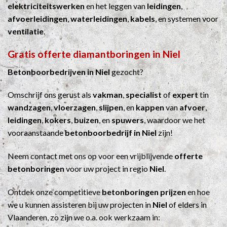
elektriciteitswerken
en het leggen van
leidingen
,
afvoerleidingen
,
waterleidingen
,
kabels
, en systemen voor
ventilatie
.
Gratis offerte diamantboringen in Niel
Betonboorbedrijven in Niel
gezocht?
Omschrijf ons gerust als
vakman
,
specialist
of
expert
tin
wandzagen
,
vloerzagen
,
slijpen
, en
kappen
van
afvoer
,
leidingen
,
kokers
,
buizen
, en
spuwers
, waardoor we het
vooraanstaande
betonboorbedrijf in Niel
zijn!
Neem contact met ons op voor een vrijblijvende
offerte
betonboringen
voor uw project in regio
Niel
.
Ontdek onze competitieve
betonboringen prijzen
en hoe
we u kunnen assisteren bij uw projecten in
Niel
of elders in
Vlaanderen, zo zijn we o.a. ook werkzaam in: