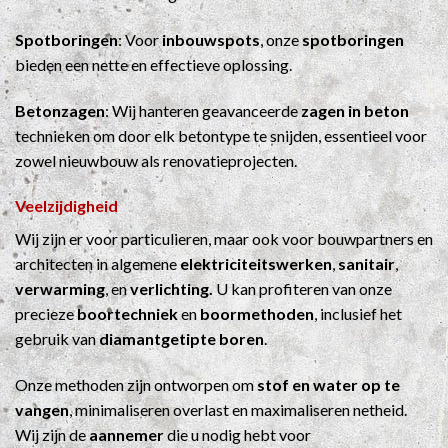
Spotboringen
: Voor
inbouwspots
, onze
spotboringen
bieden een nette en effectieve oplossing.
Betonzagen
: Wij hanteren geavanceerde
zagen in beton
technieken om door elk betontype te snijden, essentieel voor
zowel nieuwbouw als renovatieprojecten.
Veelzijdigheid
Wij zijn er voor particulieren, maar ook voor bouwpartners en
architecten in algemene
elektriciteitswerken
,
sanitair
,
verwarming
, en
verlichting.
U kan profiteren van onze
precieze
boortechniek
en
boormethoden
, inclusief het
gebruik van
diamantgetipte boren
.
Onze methoden zijn ontworpen om
stof en water op te
vangen
, minimaliseren overlast en maximaliseren netheid.
Wij zijn de
aannemer
die u nodig hebt voor