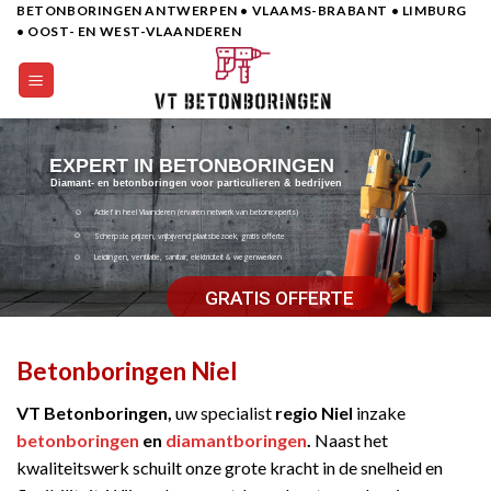
BETONBORINGEN ANTWERPEN • VLAAMS-BRABANT • LIMBURG
Skip
• OOST- EN WEST-VLAANDEREN
to
content
EXPERT IN BETONBORINGEN
Diamant- en betonboringen voor particulieren & bedrijven
Actief in heel Vlaanderen (ervaren netwerk van betonexperts)
Scherpste prijzen, vrijbijvend plaatsbezoek, gratis offerte
Leidingen, ventilatie, sanitair, elektriciteit & wegenwerken
GRATIS OFFERTE
Betonboringen Niel
VT Betonboringen,
uw specialist
regio Niel
inzake
betonboringen
en
diamantboringen
.
Naast het
kwaliteitswerk schuilt onze grote kracht in de snelheid en