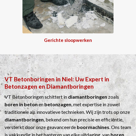
Gerichte sloopwerken
VT Betonboringen
in
Niel
: Uw Expert in
Betonzagen
en
Diamantboringen
VT Betonboringen schittert in
diamantboringen
zoals
boren in beton
en
betonzagen
, met expertise in zowel
traditionele als innovatieve technieken. Wij zijn trots op onze
diamantboringen
, bekend om hun precisie en efficiëntie,
versterkt door onze geavanceerde
boormachines
. Ons team
is vakkundig in het hanteren van elke uitdaging, van
boren