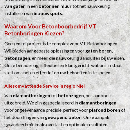
van gaten
in een
betonnen muur
tot het nauwkeurig
installeren van
inbouwspots
.
Waarom Voor
Betonboorbedrijf
VT
Betonboringen Kiezen?
Geen enkel project is te complex voor VT Betonboringen.
Wij bieden aangepaste oplossingen voor
gaten boren
,
betonzagen
, en meer, die nauwkeurig aansluiten bij uw eisen.
Onze benadering is flexibel en klantgericht, wat ons in staat
stelt om snel en effectief op uw behoeften in te spelen.
Allesomvattende Service in regio Niel
Van
diamantboringen
tot
betonzagen
, ons aanbod is
uitgebreid. We zijn gespecialiseerd in
diamantboringen
voor ongeëvenaarde precisie, perfect voor
plafond boren
of
het doordringen van
gewapend beton
. Onze aanpak
garandeert minimale overlast en optimale resultaten.