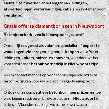
elektriciteitswerken
en het leggen van
leidingen
,
afvoerleidingen
,
waterleidingen
,
kabels
, en systemen voor
ventilatie
.
Gratis offerte diamantboringen in Nieuwpoort
Betonboorbedrijven in Nieuwpoort
gezocht?
Omschrijf ons gerust als
vakman
,
specialist
of
expert
tin
wandzagen
,
vloerzagen
,
slijpen
, en
kappen
van
afvoer
,
leidingen
,
kokers
,
buizen
, en
spuwers
, waardoor we het
vooraanstaande
betonboorbedrijf in Nieuwpoort
zijn!
Neem contact met ons op voor een vrijblijvende
offerte
betonboringen
voor uw project in regio
Nieuwpoort
.
Ontdek onze competitieve
betonboringen prijzen
en hoe
we u kunnen assisteren bij uw projecten in
Nieuwpoort
of
elders in Vlaanderen, zo zijn we o.a. ook werkzaam in: