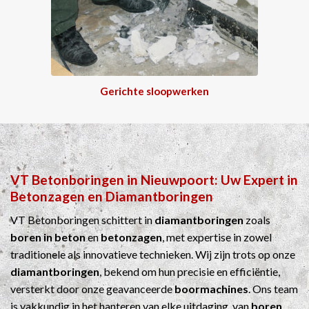
Gerichte sloopwerken
VT Betonboringen
in
Nieuwpoort
: Uw Expert in
Betonzagen
en
Diamantboringen
VT Betonboringen schittert in
diamantboringen
zoals
boren in beton
en
betonzagen
, met expertise in zowel
traditionele als innovatieve technieken. Wij zijn trots op onze
diamantboringen
, bekend om hun precisie en efficiëntie,
versterkt door onze geavanceerde
boormachines
. Ons team
is vakkundig in het hanteren van elke uitdaging, van
boren