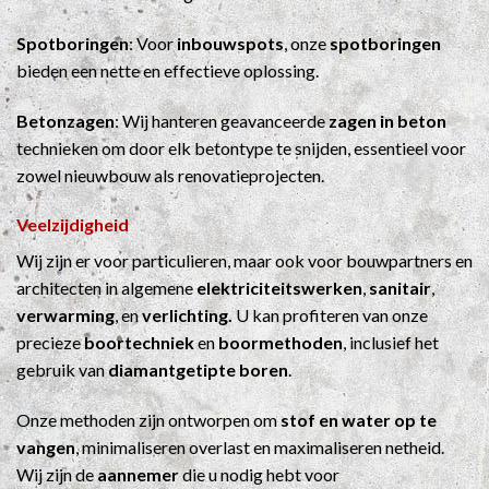
Spotboringen
: Voor
inbouwspots
, onze
spotboringen
bieden een nette en effectieve oplossing.
Betonzagen
: Wij hanteren geavanceerde
zagen in beton
technieken om door elk betontype te snijden, essentieel voor
zowel nieuwbouw als renovatieprojecten.
Veelzijdigheid
Wij zijn er voor particulieren, maar ook voor bouwpartners en
architecten in algemene
elektriciteitswerken
,
sanitair
,
verwarming
, en
verlichting.
U kan profiteren van onze
precieze
boortechniek
en
boormethoden
, inclusief het
gebruik van
diamantgetipte boren
.
Onze methoden zijn ontworpen om
stof en water op te
vangen
, minimaliseren overlast en maximaliseren netheid.
Wij zijn de
aannemer
die u nodig hebt voor