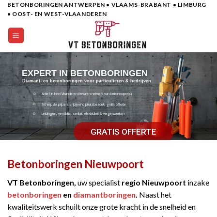
BETONBORINGEN ANTWERPEN • VLAAMS-BRABANT • LIMBURG
Skip
• OOST- EN WEST-VLAANDEREN
to
content
EXPERT IN BETONBORINGEN
Diamant- en betonboringen voor particulieren & bedrijven
Actief in heel Vlaanderen (ervaren netwerk van betonexperts)
Scherpste prijzen, vrijbijvend plaatsbezoek, gratis offerte
Leidingen, ventilatie, sanitair, elektriciteit & wegenwerken
GRATIS OFFERTE
Betonboringen Nieuwpoort
VT Betonboringen,
uw specialist
regio Nieuwpoort
inzake
betonboringen
en
diamantboringen
.
Naast het
kwaliteitswerk schuilt onze grote kracht in de snelheid en