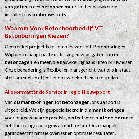
van gaten
in een
betonnen muur
tot het nauwkeurig
installeren van
inbouwspots
.
Waarom Voor
Betonboorbedrijf
VT
Betonboringen Kiezen?
Geen enkel project is te complex voor VT Betonboringen.
Wij bieden aangepaste oplossingen voor
gaten boren
,
betonzagen
, en meer, die nauwkeurig aansluiten bij uw eisen.
Onze benadering is flexibel en klantgericht, wat ons in staat
stelt om snel en effectief op uw behoeften in te spelen.
Allesomvattende Service in regio Nieuwpoort
Van
diamantboringen
tot
betonzagen
, ons aanbod is
uitgebreid. We zijn gespecialiseerd in
diamantboringen
voor ongeëvenaarde precisie, perfect voor
plafond boren
of
het doordringen van
gewapend beton
. Onze aanpak
garandeert minimale overlast en optimale resultaten.