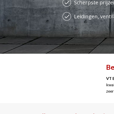
Scherpste prijzen
Leidingen, ventil
Be
VT 
kwal
zeer