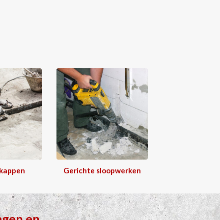
 kappen
Gerichte sloopwerken
agen
en