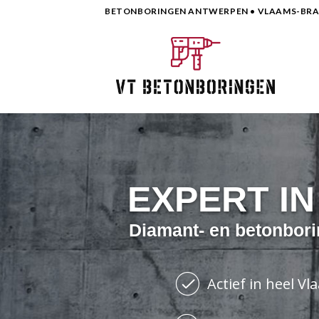
Skip
BETONBORINGEN ANTWERPEN • VLAAMS-BRAB
to
content
EXPERT I
Diamant- en betonbori
Actief in heel V