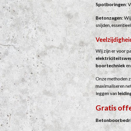
Spotboringen
: 
Betonzagen
: Wi
snijden, essentie
Veelzijdighei
Wij zijn er voor 
elektriciteitsw
boortechniek
e
Onze methoden z
maximaliseren net
leggen van
leidin
Gratis off
Betonboorbedrij