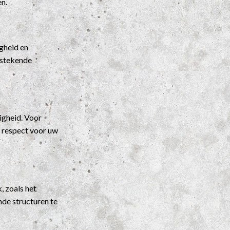
en.
gheid en
itstekende
igheid. Voor
t respect voor uw
, zoals het
nde structuren te