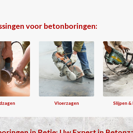
ssingen voor betonboringen:
dzagen
Vloerzagen
Slijpen &
boringen
in
Retie
: Uw Expert in
Betonz