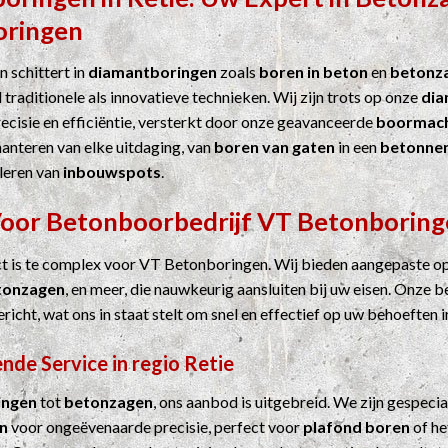
oringen
 schittert in
diamantboringen
zoals
boren in beton
en
betonz
 traditionele als innovatieve technieken. Wij zijn trots op onze
dia
cisie en efficiëntie, versterkt door onze geavanceerde
boormach
hanteren van elke uitdaging, van
boren van gaten
in een
betonne
leren van
inbouwspots
.
Voor
Betonboorbedrijf
VT Betonboring
ct is te complex voor VT Betonboringen. Wij bieden aangepaste o
tonzagen
, en meer, die nauwkeurig aansluiten bij uw eisen. Onze b
ericht, wat ons in staat stelt om snel en effectief op uw behoeften i
nde Service in regio Retie
ingen
tot
betonzagen
, ons aanbod is uitgebreid. We zijn gespecia
n
voor ongeëvenaarde precisie, perfect voor
plafond boren
of he