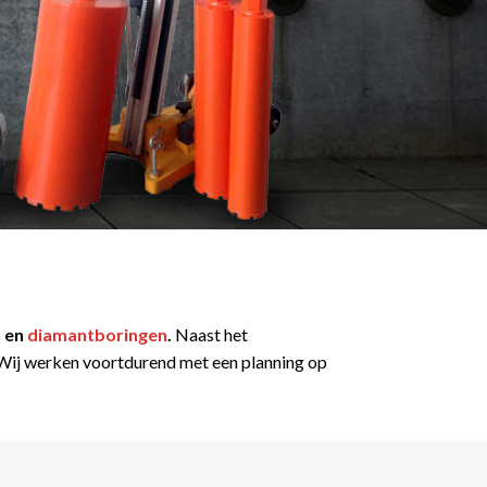
n
en
diamantboringen
.
Naast het
t. Wij werken voortdurend met een planning op