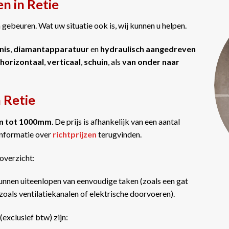
n in Retie
gebeuren. Wat uw situatie ook is, wij kunnen u helpen.
nis
,
diamantapparatuur
en
hydraulisch aangedreven
horizontaal
,
verticaal
,
schuin
, als
van onder naar
 Retie
m tot 1000mm
. De prijs is afhankelijk van een aantal
informatie over
richtprijzen
terugvinden.
overzicht:
unnen uiteenlopen van eenvoudige taken (zoals een gat
oals ventilatiekanalen of elektrische doorvoeren).
(exclusief btw) zijn: