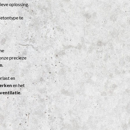
ieve oplossing.
etontype te
ene
onze precieze
n
.
rlast en
werken
en het
ventilatie
.