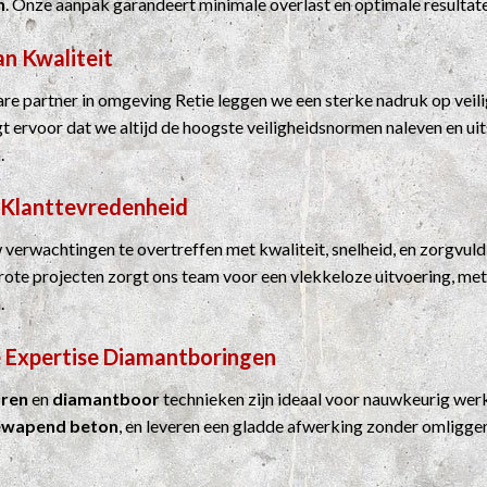
n
. Onze aanpak garandeert minimale overlast en optimale resultat
an Kwaliteit
e partner in omgeving Retie leggen we een sterke nadruk op veili
rgt ervoor dat we altijd de hoogste veiligheidsnormen naleven en u
.
 Klanttevredenheid
 verwachtingen te overtreffen met kwaliteit, snelheid, en zorgvuld
grote projecten zorgt ons team voor een vlekkeloze uitvoering, me
.
 Expertise
Diamantboringen
ren
en
diamantboor
technieken zijn ideaal voor nauwkeurig werk
ewapend beton
, en leveren een gladde afwerking zonder omligge