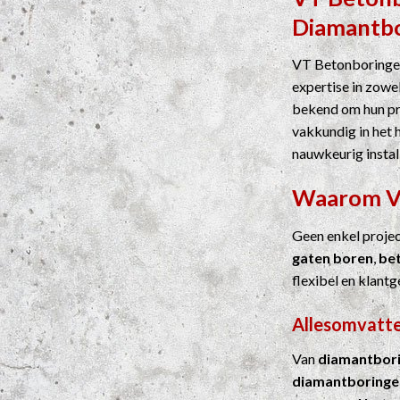
Diamantb
VT Betonboringen
expertise in zowel
bekend om hun pre
vakkundig in het 
nauwkeurig instal
Waarom 
Geen enkel proje
gaten boren
,
be
flexibel en klantg
Allesomvatte
Van
diamantbor
diamantboringe