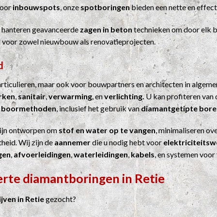
Voor
inbouwspots
, onze
spotboringen
bieden een nette en effect
j hanteren geavanceerde
zagen in beton
technieken om door elk b
el voor zowel nieuwbouw als renovatieprojecten.
d
particulieren, maar ook voor bouwpartners en architecten in algem
erken
,
sanitair
,
verwarming
, en
verlichting.
U kan profiteren van 
n
boormethoden
, inclusief het gebruik van
diamantgetipte bore
ijn ontworpen om
stof en water op te vangen
, minimaliseren ove
heid. Wij zijn de
aannemer
die u nodig hebt voor
elektriciteits
gen
,
afvoerleidingen
,
waterleidingen
,
kabels
, en systemen voor
erte diamantboringen in Retie
ven in Retie
gezocht?