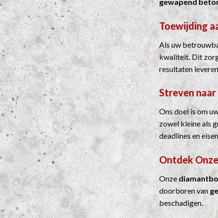
gewapend beto
Toewijding a
Als uw betrouwbar
kwaliteit. Dit zo
resultaten leveren
Streven naar
Ons doel is om uw
zowel kleine als 
deadlines en eisen
Ontdek Onze
Onze
diamantbo
doorboren van
g
beschadigen.