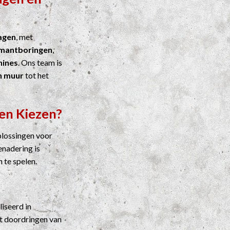
agen
, met
mantboringen
,
ines
. Ons team is
n muur
tot het
en Kiezen?
plossingen voor
enadering is
n te spelen.
liseerd in
t doordringen van