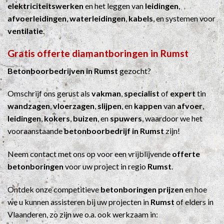
elektriciteitswerken
en het leggen van
leidingen
,
afvoerleidingen
,
waterleidingen
,
kabels
, en systemen voor
ventilatie
.
Gratis offerte diamantboringen in Rumst
Betonboorbedrijven in Rumst
gezocht?
Omschrijf ons gerust als
vakman
,
specialist
of
expert
tin
wandzagen
,
vloerzagen
,
slijpen
, en
kappen
van
afvoer
,
leidingen
,
kokers
,
buizen
, en
spuwers
, waardoor we het
vooraanstaande
betonboorbedrijf in Rumst
zijn!
Neem contact met ons op voor een vrijblijvende
offerte
betonboringen
voor uw project in regio
Rumst
.
Ontdek onze competitieve
betonboringen prijzen
en hoe
we u kunnen assisteren bij uw projecten in
Rumst
of elders in
Vlaanderen, zo zijn we o.a. ook werkzaam in: