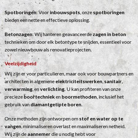
Spotboringen
: Voor
inbouwspots
, onze
spotboringen
bieden een nette en effectieve oplossing.
Betonzagen
: Wij hanteren geavanceerde
zagen in beton
technieken om door elk betontype te snijden, essentieel voor
zowel nieuwbouw als renovatieprojecten.
Veelzijdigheid
Wij zijn er voor particulieren, maar ook voor bouwpartners en
architecten in algemene
elektriciteitswerken
,
sanitair
,
verwarming
, en
verlichting.
U kan profiteren van onze
precieze
boortechniek
en
boormethoden
, inclusief het
gebruik van
diamantgetipte boren
.
Onze methoden zijn ontworpen om
stof en water op te
vangen
, minimaliseren overlast en maximaliseren netheid.
Wij zijn de
aannemer
die u nodig hebt voor