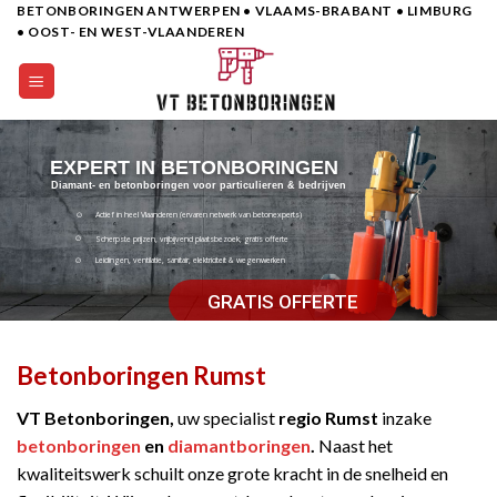
BETONBORINGEN ANTWERPEN • VLAAMS-BRABANT • LIMBURG
Skip
• OOST- EN WEST-VLAANDEREN
to
content
EXPERT IN BETONBORINGEN
Diamant- en betonboringen voor particulieren & bedrijven
Actief in heel Vlaanderen (ervaren netwerk van betonexperts)
Scherpste prijzen, vrijbijvend plaatsbezoek, gratis offerte
Leidingen, ventilatie, sanitair, elektriciteit & wegenwerken
GRATIS OFFERTE
Betonboringen Rumst
VT Betonboringen,
uw specialist
regio Rumst
inzake
betonboringen
en
diamantboringen
.
Naast het
kwaliteitswerk schuilt onze grote kracht in de snelheid en