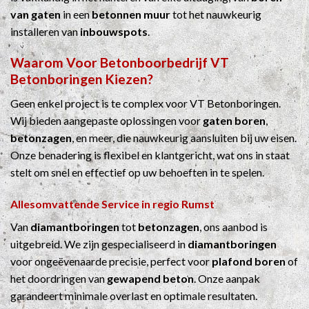
van gaten
in een
betonnen muur
tot het nauwkeurig
installeren van
inbouwspots
.
Waarom Voor
Betonboorbedrijf
VT
Betonboringen Kiezen?
Geen enkel project is te complex voor VT Betonboringen.
Wij bieden aangepaste oplossingen voor
gaten boren
,
betonzagen
, en meer, die nauwkeurig aansluiten bij uw eisen.
Onze benadering is flexibel en klantgericht, wat ons in staat
stelt om snel en effectief op uw behoeften in te spelen.
Allesomvattende Service in regio Rumst
Van
diamantboringen
tot
betonzagen
, ons aanbod is
uitgebreid. We zijn gespecialiseerd in
diamantboringen
voor ongeëvenaarde precisie, perfect voor
plafond boren
of
het doordringen van
gewapend beton
. Onze aanpak
garandeert minimale overlast en optimale resultaten.