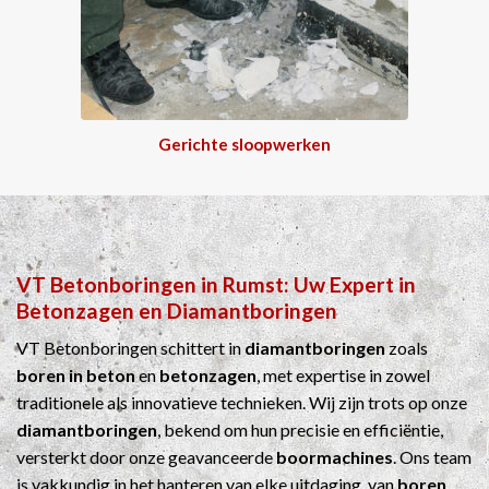
Gerichte sloopwerken
VT Betonboringen
in
Rumst
: Uw Expert in
Betonzagen
en
Diamantboringen
VT Betonboringen schittert in
diamantboringen
zoals
boren in beton
en
betonzagen
, met expertise in zowel
traditionele als innovatieve technieken. Wij zijn trots op onze
diamantboringen
, bekend om hun precisie en efficiëntie,
versterkt door onze geavanceerde
boormachines
. Ons team
is vakkundig in het hanteren van elke uitdaging, van
boren