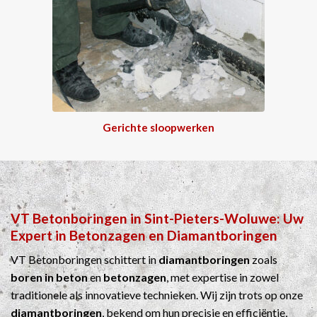
Gerichte sloopwerken
VT Betonboringen
in
Sint-Pieters-Woluwe
: Uw
Expert in
Betonzagen
en
Diamantboringen
VT Betonboringen schittert in
diamantboringen
zoals
boren in beton
en
betonzagen
, met expertise in zowel
traditionele als innovatieve technieken. Wij zijn trots op onze
diamantboringen
, bekend om hun precisie en efficiëntie,