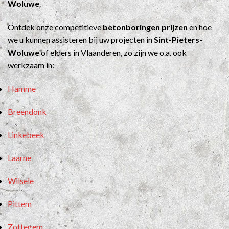
Woluwe
.
Ontdek onze competitieve
betonboringen prijzen
en hoe
we u kunnen assisteren bij uw projecten in
Sint-Pieters-
Woluwe
of elders in Vlaanderen, zo zijn we o.a. ook
werkzaam in:
Hamme
Breendonk
Linkebeek
Laarne
Wilsele
Pittem
Zottegem