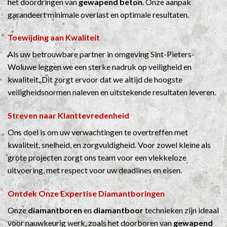
het doordringen van
gewapend beton
. Onze aanpak
garandeert minimale overlast en optimale resultaten.
Toewijding aan Kwaliteit
Als uw betrouwbare partner in omgeving Sint-Pieters-
Woluwe leggen we een sterke nadruk op veiligheid en
kwaliteit. Dit zorgt ervoor dat we altijd de hoogste
veiligheidsnormen naleven en uitstekende resultaten leveren.
Streven naar Klanttevredenheid
Ons doel is om uw verwachtingen te overtreffen met
kwaliteit, snelheid, en zorgvuldigheid. Voor zowel kleine als
grote projecten zorgt ons team voor een vlekkeloze
uitvoering, met respect voor uw deadlines en eisen.
Ontdek Onze Expertise
Diamantboringen
Onze
diamantboren
en
diamantboor
technieken zijn ideaal
voor nauwkeurig werk, zoals het doorboren van
gewapend