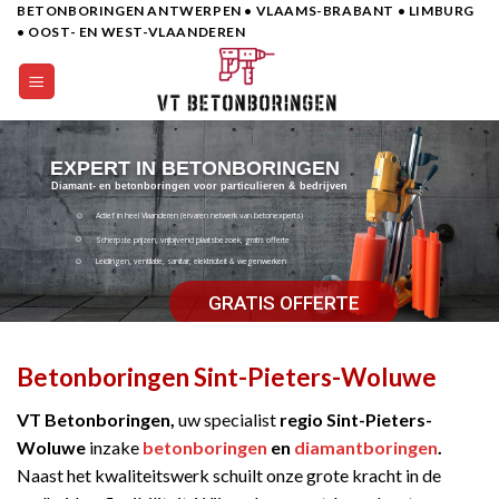
BETONBORINGEN ANTWERPEN • VLAAMS-BRABANT • LIMBURG
Skip
• OOST- EN WEST-VLAANDEREN
to
content
EXPERT IN BETONBORINGEN
Diamant- en betonboringen voor particulieren & bedrijven
Actief in heel Vlaanderen (ervaren netwerk van betonexperts)
Scherpste prijzen, vrijbijvend plaatsbezoek, gratis offerte
Leidingen, ventilatie, sanitair, elektriciteit & wegenwerken
GRATIS OFFERTE
Betonboringen Sint-Pieters-Woluwe
VT Betonboringen,
uw specialist
regio Sint-Pieters-
Woluwe
inzake
betonboringen
en
diamantboringen
.
Naast het kwaliteitswerk schuilt onze grote kracht in de