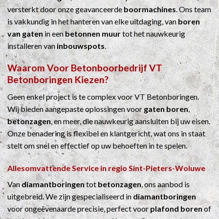
versterkt door onze geavanceerde
boormachines
. Ons team
is vakkundig in het hanteren van elke uitdaging, van
boren
van gaten
in een
betonnen muur
tot het nauwkeurig
installeren van
inbouwspots
.
Waarom Voor
Betonboorbedrijf
VT
Betonboringen Kiezen?
Geen enkel project is te complex voor VT Betonboringen.
Wij bieden aangepaste oplossingen voor
gaten boren
,
betonzagen
, en meer, die nauwkeurig aansluiten bij uw eisen.
Onze benadering is flexibel en klantgericht, wat ons in staat
stelt om snel en effectief op uw behoeften in te spelen.
Allesomvattende Service in regio Sint-Pieters-Woluwe
Van
diamantboringen
tot
betonzagen
, ons aanbod is
uitgebreid. We zijn gespecialiseerd in
diamantboringen
voor ongeëvenaarde precisie, perfect voor
plafond boren
of