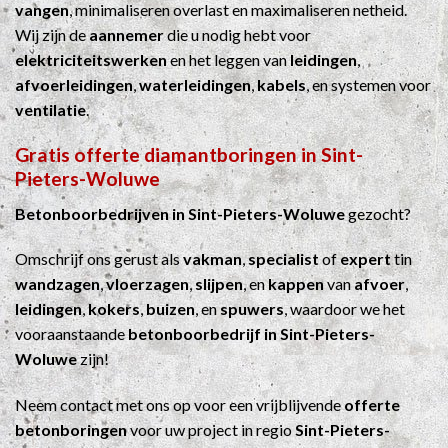
vangen
, minimaliseren overlast en maximaliseren netheid.
Wij zijn de
aannemer
die u nodig hebt voor
elektriciteitswerken
en het leggen van
leidingen
,
afvoerleidingen
,
waterleidingen
,
kabels
, en systemen voor
ventilatie
.
Gratis offerte diamantboringen in Sint-
Pieters-Woluwe
Betonboorbedrijven in Sint-Pieters-Woluwe
gezocht?
Omschrijf ons gerust als
vakman
,
specialist
of
expert
tin
wandzagen
,
vloerzagen
,
slijpen
, en
kappen
van
afvoer
,
leidingen
,
kokers
,
buizen
, en
spuwers
, waardoor we het
vooraanstaande
betonboorbedrijf in Sint-Pieters-
Woluwe
zijn!
Neem contact met ons op voor een vrijblijvende
offerte
betonboringen
voor uw project in regio
Sint-Pieters-