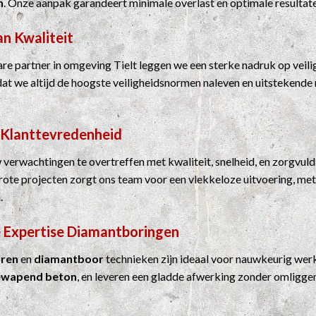
n
. Onze aanpak garandeert minimale overlast en optimale resultat
an Kwaliteit
e partner in omgeving Tielt leggen we een sterke nadruk op veilig
dat we altijd de hoogste veiligheidsnormen naleven en uitstekende 
 Klanttevredenheid
 verwachtingen te overtreffen met kwaliteit, snelheid, en zorgvuld
grote projecten zorgt ons team voor een vlekkeloze uitvoering, me
.
 Expertise
Diamantboringen
ren
en
diamantboor
technieken zijn ideaal voor nauwkeurig werk
ewapend beton
, en leveren een gladde afwerking zonder omligge