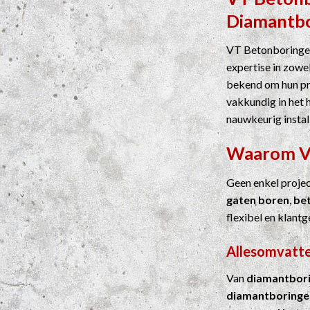
Diamantb
VT Betonboringen
expertise in zowel
bekend om hun pre
vakkundig in het 
nauwkeurig instal
Waarom 
Geen enkel proje
gaten boren
,
be
flexibel en klantg
Allesomvatten
Van
diamantbor
diamantboringe