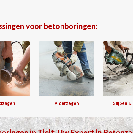
ssingen voor betonboringen:
dzagen
Vloerzagen
Slijpen &
boringen
in
Tielt
: Uw Expert in
Betonza