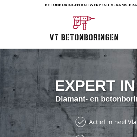
Skip
BETONBORINGEN ANTWERPEN • VLAAMS-BRAB
to
content
EXPERT I
Diamant- en betonbori
Actief in heel V