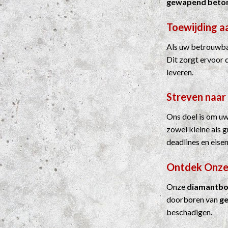
gewapend beto
Toewijding a
Als uw betrouwbar
Dit zorgt ervoor 
leveren.
Streven naar
Ons doel is om uw
zowel kleine als 
deadlines en eisen
Ontdek Onze
Onze
diamantbo
doorboren van
g
beschadigen.