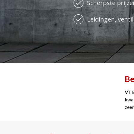
Scherpste prijzen
Leidingen, ventil
Be
VT 
kwal
zeer