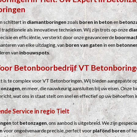
oringen
 schittert in
diamantboringen
zoals
boren in beton
en
betonz
 traditionele als innovatieve technieken. Wij zijn trots op onze
dia
cisie en efficiëntie, versterkt door onze geavanceerde
boormach
hanteren van elke uitdaging, van
boren van gaten
in een
betonne
leren van
inbouwspots
.
Voor
Betonboorbedrijf
VT Betonboring
ct is te complex voor VT Betonboringen. Wij bieden aangepaste o
tonzagen
, en meer, die nauwkeurig aansluiten bij uw eisen. Onze b
ericht, wat ons in staat stelt om snel en effectief op uw behoeften i
de Service in regio Tielt
ingen
tot
betonzagen
, ons aanbod is uitgebreid. We zijn gespecia
n
voor ongeëvenaarde precisie, perfect voor
plafond boren
of he