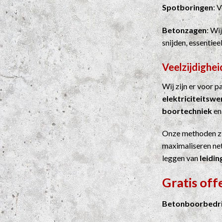
Spotboringen
: 
Betonzagen
: Wi
snijden, essentie
Veelzijdighei
Wij zijn er voor 
elektriciteitsw
boortechniek
e
Onze methoden z
maximaliseren net
leggen van
leidin
Gratis off
Betonboorbedrij