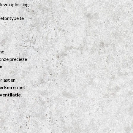
ieve oplossing.
etontype te
ene
onze precieze
n
.
rlast en
werken
en het
ventilatie
.