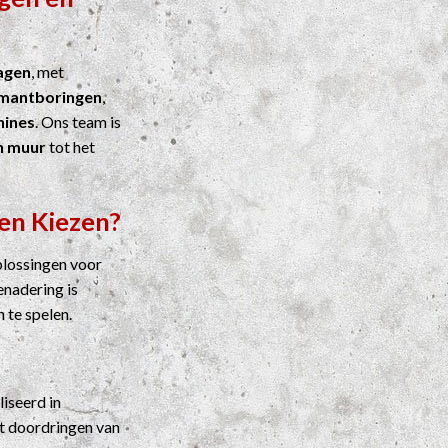
agen
, met
mantboringen
,
ines
. Ons team is
n muur
tot het
en Kiezen?
plossingen voor
enadering is
n te spelen.
liseerd in
t doordringen van