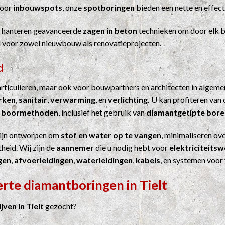
Voor
inbouwspots
, onze
spotboringen
bieden een nette en effect
j hanteren geavanceerde
zagen in beton
technieken om door elk b
el voor zowel nieuwbouw als renovatieprojecten.
d
particulieren, maar ook voor bouwpartners en architecten in algem
erken
,
sanitair
,
verwarming
, en
verlichting.
U kan profiteren van 
n
boormethoden
, inclusief het gebruik van
diamantgetipte bore
ijn ontworpen om
stof en water op te vangen
, minimaliseren ove
heid. Wij zijn de
aannemer
die u nodig hebt voor
elektriciteits
gen
,
afvoerleidingen
,
waterleidingen
,
kabels
, en systemen voor
erte diamantboringen in Tielt
ven in Tielt
gezocht?