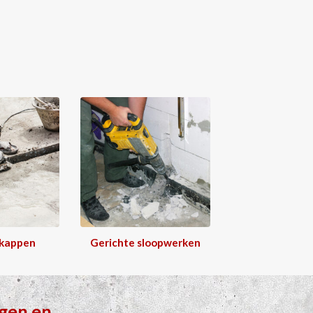
 kappen
Gerichte sloopwerken
gen
en