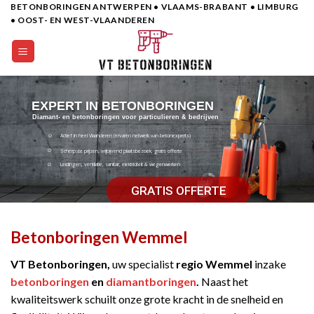
BETONBORINGEN ANTWERPEN • VLAAMS-BRABANT • LIMBURG
Skip
• OOST- EN WEST-VLAANDEREN
to
content
EXPERT IN BETONBORINGEN
Diamant- en betonboringen voor particulieren & bedrijven
Actief in heel Vlaanderen (ervaren netwerk van betonexperts)
Scherpste prijzen, vrijbijvend plaatsbezoek, gratis offerte
Leidingen, ventilatie, sanitair, elektriciteit & wegenwerken
GRATIS OFFERTE
Betonboringen Wemmel
VT Betonboringen,
uw specialist
regio Wemmel
inzake
betonboringen
en
diamantboringen
.
Naast het
kwaliteitswerk schuilt onze grote kracht in de snelheid en