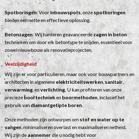
Spotboringen
: Voor
inbouwspots
, onze
spotboringen
bieden een nette en effectieve oplossing.
Betonzagen
: Wij hanteren geavanceerde
zagen in beton
technieken om door elk betontype te snijden, essentieel voor
zowel nieuwbouw als renovatieprojecten.
Veelzijdigheid
Wij zijn er voor particulieren, maar ook voor bouwpartners en
architecten in algemene
elektriciteitswerken
,
sanitair
,
verwarming
, en
verlichting.
U kan profiteren van onze
precieze
boortechniek
en
boormethoden
, inclusief het
gebruik van
diamantgetipte boren
.
Onze methoden zijn ontworpen om
stof en water op te
vangen
, minimaliseren overlast en maximaliseren netheid.
Wij zijn de
aannemer
die u nodig hebt voor