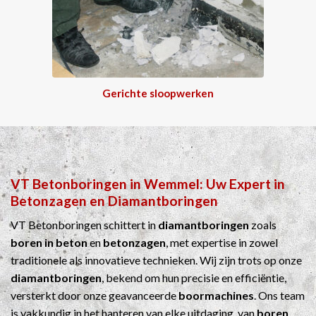
Gerichte sloopwerken
VT Betonboringen
in
Wemmel
: Uw Expert in
Betonzagen
en
Diamantboringen
VT Betonboringen schittert in
diamantboringen
zoals
boren in beton
en
betonzagen
, met expertise in zowel
traditionele als innovatieve technieken. Wij zijn trots op onze
diamantboringen
, bekend om hun precisie en efficiëntie,
versterkt door onze geavanceerde
boormachines
. Ons team
is vakkundig in het hanteren van elke uitdaging, van
boren