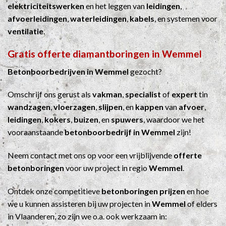
elektriciteitswerken
en het leggen van
leidingen
,
afvoerleidingen
,
waterleidingen
,
kabels
, en systemen voor
ventilatie
.
Gratis offerte diamantboringen in Wemmel
Betonboorbedrijven in Wemmel
gezocht?
Omschrijf ons gerust als
vakman
,
specialist
of
expert
tin
wandzagen
,
vloerzagen
,
slijpen
, en
kappen
van
afvoer
,
leidingen
,
kokers
,
buizen
, en
spuwers
, waardoor we het
vooraanstaande
betonboorbedrijf in Wemmel
zijn!
Neem contact met ons op voor een vrijblijvende
offerte
betonboringen
voor uw project in regio
Wemmel
.
Ontdek onze competitieve
betonboringen prijzen
en hoe
we u kunnen assisteren bij uw projecten in
Wemmel
of elders
in Vlaanderen, zo zijn we o.a. ook werkzaam in: