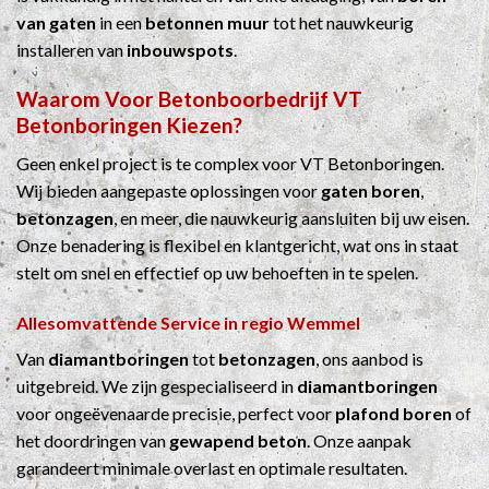
van gaten
in een
betonnen muur
tot het nauwkeurig
installeren van
inbouwspots
.
Waarom Voor
Betonboorbedrijf
VT
Betonboringen Kiezen?
Geen enkel project is te complex voor VT Betonboringen.
Wij bieden aangepaste oplossingen voor
gaten boren
,
betonzagen
, en meer, die nauwkeurig aansluiten bij uw eisen.
Onze benadering is flexibel en klantgericht, wat ons in staat
stelt om snel en effectief op uw behoeften in te spelen.
Allesomvattende Service in regio Wemmel
Van
diamantboringen
tot
betonzagen
, ons aanbod is
uitgebreid. We zijn gespecialiseerd in
diamantboringen
voor ongeëvenaarde precisie, perfect voor
plafond boren
of
het doordringen van
gewapend beton
. Onze aanpak
garandeert minimale overlast en optimale resultaten.