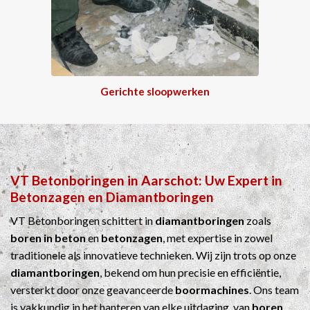
Gerichte sloopwerken
VT Betonboringen
in
Aarschot
: Uw Expert in
Betonzagen
en
Diamantboringen
VT Betonboringen schittert in
diamantboringen
zoals
boren in beton
en
betonzagen
, met expertise in zowel
traditionele als innovatieve technieken. Wij zijn trots op onze
diamantboringen
, bekend om hun precisie en efficiëntie,
versterkt door onze geavanceerde
boormachines
. Ons team
is vakkundig in het hanteren van elke uitdaging, van
boren