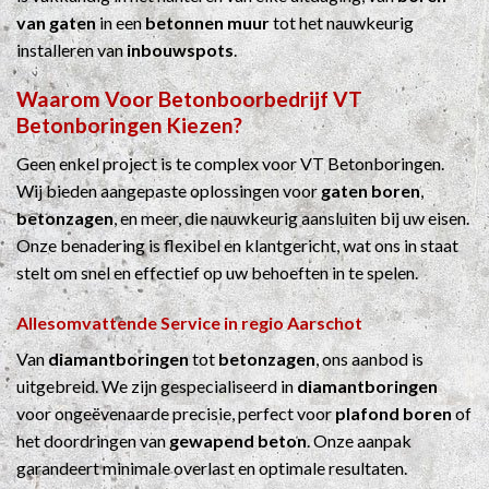
van gaten
in een
betonnen muur
tot het nauwkeurig
installeren van
inbouwspots
.
Waarom Voor
Betonboorbedrijf
VT
Betonboringen Kiezen?
Geen enkel project is te complex voor VT Betonboringen.
Wij bieden aangepaste oplossingen voor
gaten boren
,
betonzagen
, en meer, die nauwkeurig aansluiten bij uw eisen.
Onze benadering is flexibel en klantgericht, wat ons in staat
stelt om snel en effectief op uw behoeften in te spelen.
Allesomvattende Service in regio Aarschot
Van
diamantboringen
tot
betonzagen
, ons aanbod is
uitgebreid. We zijn gespecialiseerd in
diamantboringen
voor ongeëvenaarde precisie, perfect voor
plafond boren
of
het doordringen van
gewapend beton
. Onze aanpak
garandeert minimale overlast en optimale resultaten.