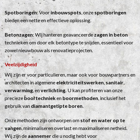
Spotboringen
: Voor
inbouwspots
, onze
spotboringen
bieden een nette en effectieve oplossing.
Betonzagen
: Wij hanteren geavanceerde
zagen in beton
technieken om door elk betontype te snijden, essentieel voor
zowel nieuwbouw als renovatieprojecten.
Veelzijdigheid
Wij zijn er voor particulieren, maar ook voor bouwpartners en
architecten in algemene
elektriciteitswerken
,
sanitair
,
verwarming
, en
verlichting.
U kan profiteren van onze
precieze
boortechniek
en
boormethoden
, inclusief het
gebruik van
diamantgetipte boren
.
Onze methoden zijn ontworpen om
stof en water op te
vangen
, minimaliseren overlast en maximaliseren netheid.
Wij zijn de
aannemer
die u nodig hebt voor