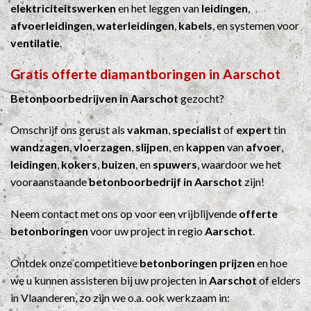
elektriciteitswerken
en het leggen van
leidingen
,
afvoerleidingen
,
waterleidingen
,
kabels
, en systemen voor
ventilatie
.
Gratis offerte diamantboringen in Aarschot
Betonboorbedrijven in Aarschot
gezocht?
Omschrijf ons gerust als
vakman
,
specialist
of
expert
tin
wandzagen
,
vloerzagen
,
slijpen
, en
kappen
van
afvoer
,
leidingen
,
kokers
,
buizen
, en
spuwers
, waardoor we het
vooraanstaande
betonboorbedrijf in Aarschot
zijn!
Neem contact met ons op voor een vrijblijvende
offerte
betonboringen
voor uw project in regio
Aarschot
.
Ontdek onze competitieve
betonboringen prijzen
en hoe
we u kunnen assisteren bij uw projecten in
Aarschot
of elders
in Vlaanderen, zo zijn we o.a. ook werkzaam in: