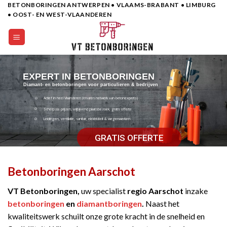
BETONBORINGEN ANTWERPEN • VLAAMS-BRABANT • LIMBURG
Skip
• OOST- EN WEST-VLAANDEREN
to
content
EXPERT IN BETONBORINGEN
Diamant- en betonboringen voor particulieren & bedrijven
Actief in heel Vlaanderen (ervaren netwerk van betonexperts)
Scherpste prijzen, vrijbijvend plaatsbezoek, gratis offerte
Leidingen, ventilatie, sanitair, elektriciteit & wegenwerken
GRATIS OFFERTE
Betonboringen Aarschot
VT Betonboringen,
uw specialist
regio Aarschot
inzake
betonboringen
en
diamantboringen
.
Naast het
kwaliteitswerk schuilt onze grote kracht in de snelheid en