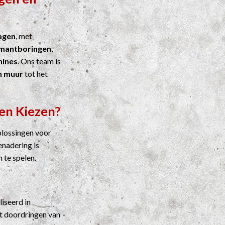
agen
, met
mantboringen
,
ines
. Ons team is
n muur
tot het
en Kiezen?
plossingen voor
enadering is
n te spelen.
liseerd in
t doordringen van