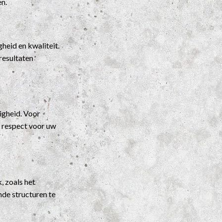
en.
heid en kwaliteit.
resultaten
igheid. Voor
t respect voor uw
, zoals het
nde structuren te