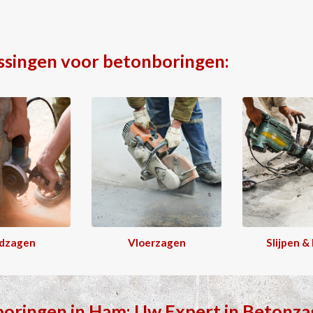
ssingen voor betonboringen:
dzagen
Vloerzagen
Slijpen &
boringen
in
Ham
: Uw Expert in
Betonza