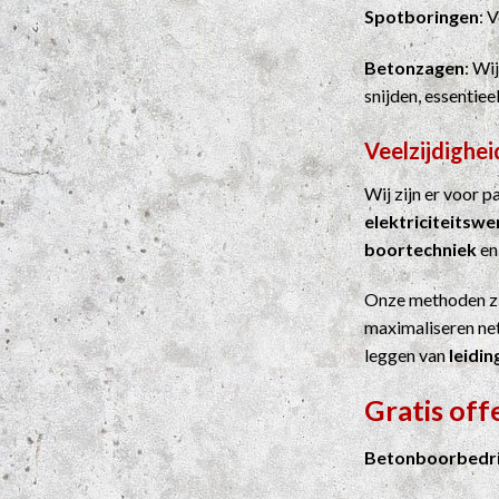
Spotboringen
: 
Betonzagen
: Wi
snijden, essentie
Veelzijdighei
Wij zijn er voor 
elektriciteitsw
boortechniek
e
Onze methoden z
maximaliseren net
leggen van
leidin
Gratis of
Betonboorbedri