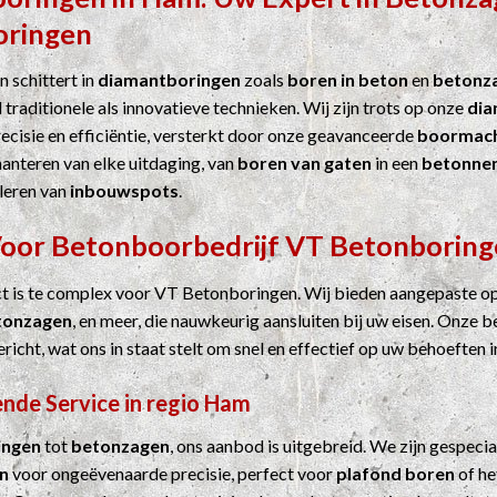
oringen
 schittert in
diamantboringen
zoals
boren in beton
en
betonz
 traditionele als innovatieve technieken. Wij zijn trots op onze
dia
cisie en efficiëntie, versterkt door onze geavanceerde
boormach
hanteren van elke uitdaging, van
boren van gaten
in een
betonne
leren van
inbouwspots
.
Voor
Betonboorbedrijf
VT Betonboring
ct is te complex voor VT Betonboringen. Wij bieden aangepaste o
tonzagen
, en meer, die nauwkeurig aansluiten bij uw eisen. Onze b
ericht, wat ons in staat stelt om snel en effectief op uw behoeften i
nde Service in regio Ham
ingen
tot
betonzagen
, ons aanbod is uitgebreid. We zijn gespecia
n
voor ongeëvenaarde precisie, perfect voor
plafond boren
of he