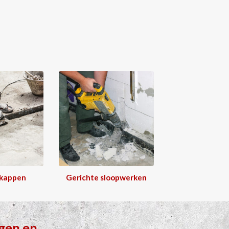
 kappen
Gerichte sloopwerken
gen
en