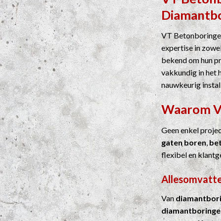
Diamantb
VT Betonboringen
expertise in zowel
bekend om hun pre
vakkundig in het 
nauwkeurig instal
Waarom 
Geen enkel proje
gaten boren
,
be
flexibel en klantg
Allesomvatte
Van
diamantbor
diamantboringe