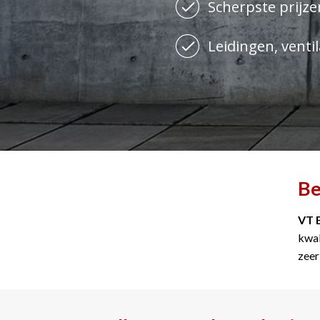
Scherpste prijzen
Leidingen, ventil
Be
VT 
kwal
zeer