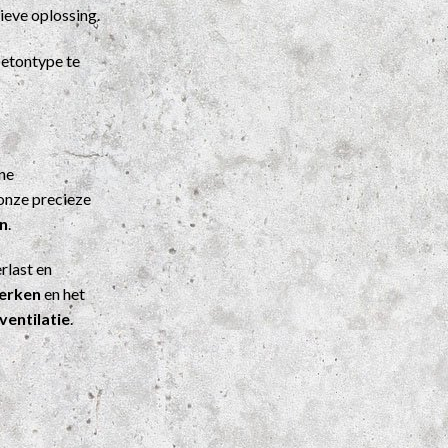
ieve oplossing.
etontype te
ene
onze precieze
n
.
rlast en
werken
en het
ventilatie
.