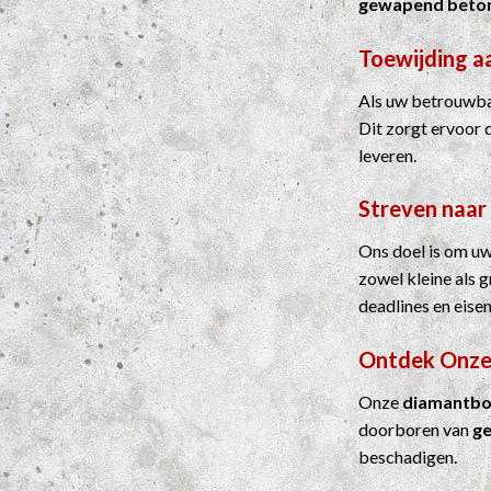
gewapend beto
Toewijding a
Als uw betrouwbar
Dit zorgt ervoor 
leveren.
Streven naar
Ons doel is om uw
zowel kleine als 
deadlines en eisen
Ontdek Onze
Onze
diamantbo
doorboren van
g
beschadigen.