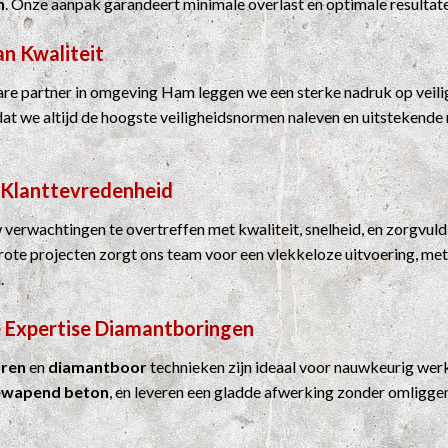
n
. Onze aanpak garandeert minimale overlast en optimale resultat
an Kwaliteit
e partner in omgeving Ham leggen we een sterke nadruk op veilig
dat we altijd de hoogste veiligheidsnormen naleven en uitstekende 
 Klanttevredenheid
 verwachtingen te overtreffen met kwaliteit, snelheid, en zorgvuld
grote projecten zorgt ons team voor een vlekkeloze uitvoering, me
.
 Expertise
Diamantboringen
ren
en
diamantboor
technieken zijn ideaal voor nauwkeurig werk
ewapend beton
, en leveren een gladde afwerking zonder omligge