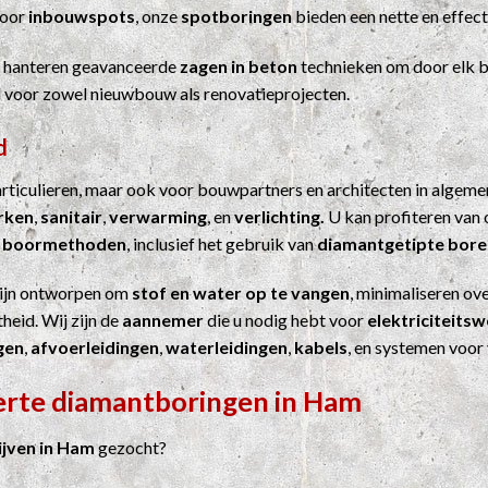
Voor
inbouwspots
, onze
spotboringen
bieden een nette en effect
j hanteren geavanceerde
zagen in beton
technieken om door elk b
el voor zowel nieuwbouw als renovatieprojecten.
d
particulieren, maar ook voor bouwpartners en architecten in algem
erken
,
sanitair
,
verwarming
, en
verlichting.
U kan profiteren van 
n
boormethoden
, inclusief het gebruik van
diamantgetipte bore
ijn ontworpen om
stof en water op te vangen
, minimaliseren ove
heid. Wij zijn de
aannemer
die u nodig hebt voor
elektriciteits
gen
,
afvoerleidingen
,
waterleidingen
,
kabels
, en systemen voor
ferte diamantboringen in Ham
jven in Ham
gezocht?