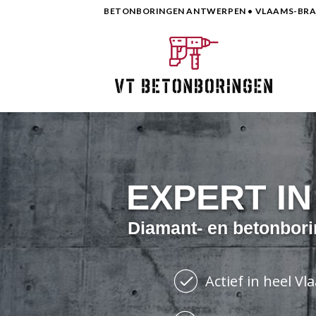
Skip
BETONBORINGEN ANTWERPEN • VLAAMS-BRAB
to
content
EXPERT I
Diamant- en betonbori
Actief in heel V