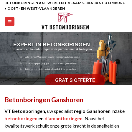
BETONBORINGEN ANTWERPEN • VLAAMS-BRABANT • LIMBURG
Skip
• OOST- EN WEST-VLAANDEREN
to
content
EXPERT IN BETONBORINGEN
Diamant- en betonboringen voor particulieren & bedrijven
Actief in heel Vlaanderen (ervaren netwerk van betonexperts)
Scherpste prijzen, vrijbijvend plaatsbezoek, gratis offerte
Leidingen, ventilatie, sanitair, elektriciteit & wegenwerken
GRATIS OFFERTE
Betonboringen Ganshoren
VT Betonboringen,
uw specialist
regio Ganshoren
inzake
betonboringen
en
diamantboringen
.
Naast het
kwaliteitswerk schuilt onze grote kracht in de snelheid en