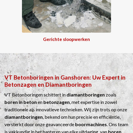
Gerichte sloopwerken
VT Betonboringen
in
Ganshoren
: Uw Expert in
Betonzagen
en
Diamantboringen
VT Betonboringen schittert in
diamantboringen
zoals
boren in beton
en
betonzagen
, met expertise in zowel
traditionele als innovatieve technieken. Wij zijn trots op onze
diamantboringen
, bekend om hun precisie en efficiëntie,
versterkt door onze geavanceerde
boormachines
. Ons team
is vakkundig in het hanteren van elke uitdaging, van
boren