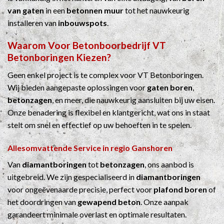
van gaten
in een
betonnen muur
tot het nauwkeurig
installeren van
inbouwspots
.
Waarom Voor
Betonboorbedrijf
VT
Betonboringen Kiezen?
Geen enkel project is te complex voor VT Betonboringen.
Wij bieden aangepaste oplossingen voor
gaten boren
,
betonzagen
, en meer, die nauwkeurig aansluiten bij uw eisen.
Onze benadering is flexibel en klantgericht, wat ons in staat
stelt om snel en effectief op uw behoeften in te spelen.
Allesomvattende Service in regio Ganshoren
Van
diamantboringen
tot
betonzagen
, ons aanbod is
uitgebreid. We zijn gespecialiseerd in
diamantboringen
voor ongeëvenaarde precisie, perfect voor
plafond boren
of
het doordringen van
gewapend beton
. Onze aanpak
garandeert minimale overlast en optimale resultaten.