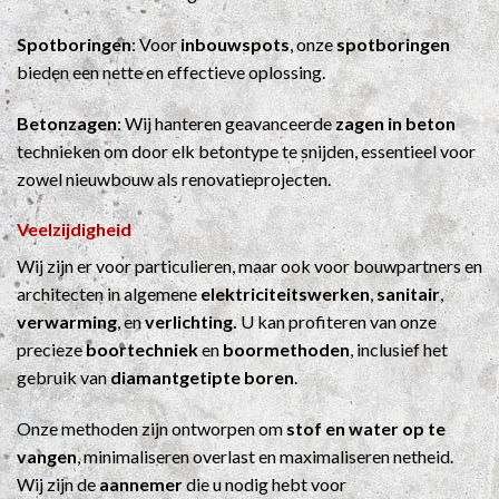
Spotboringen
: Voor
inbouwspots
, onze
spotboringen
bieden een nette en effectieve oplossing.
Betonzagen
: Wij hanteren geavanceerde
zagen in beton
technieken om door elk betontype te snijden, essentieel voor
zowel nieuwbouw als renovatieprojecten.
Veelzijdigheid
Wij zijn er voor particulieren, maar ook voor bouwpartners en
architecten in algemene
elektriciteitswerken
,
sanitair
,
verwarming
, en
verlichting.
U kan profiteren van onze
precieze
boortechniek
en
boormethoden
, inclusief het
gebruik van
diamantgetipte boren
.
Onze methoden zijn ontworpen om
stof en water op te
vangen
, minimaliseren overlast en maximaliseren netheid.
Wij zijn de
aannemer
die u nodig hebt voor