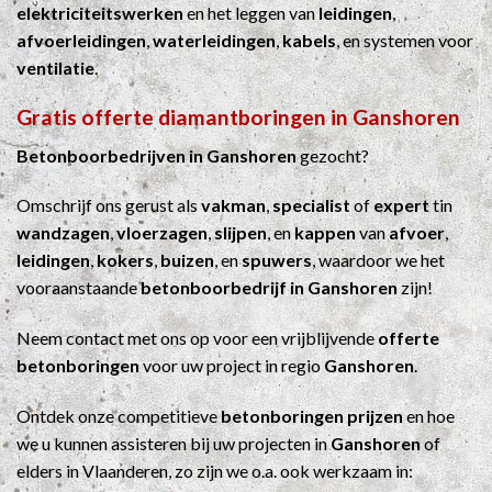
elektriciteitswerken
en het leggen van
leidingen
,
afvoerleidingen
,
waterleidingen
,
kabels
, en systemen voor
ventilatie
.
Gratis offerte diamantboringen in Ganshoren
Betonboorbedrijven in Ganshoren
gezocht?
Omschrijf ons gerust als
vakman
,
specialist
of
expert
tin
wandzagen
,
vloerzagen
,
slijpen
, en
kappen
van
afvoer
,
leidingen
,
kokers
,
buizen
, en
spuwers
, waardoor we het
vooraanstaande
betonboorbedrijf in Ganshoren
zijn!
Neem contact met ons op voor een vrijblijvende
offerte
betonboringen
voor uw project in regio
Ganshoren
.
Ontdek onze competitieve
betonboringen prijzen
en hoe
we u kunnen assisteren bij uw projecten in
Ganshoren
of
elders in Vlaanderen, zo zijn we o.a. ook werkzaam in: