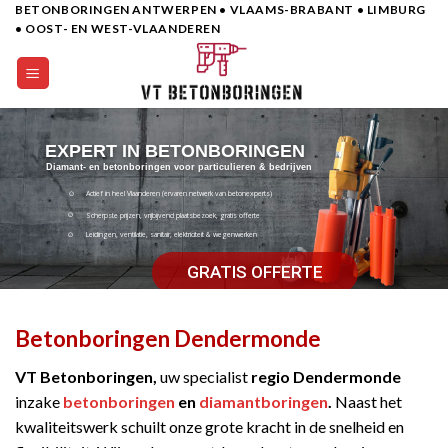
BETONBORINGEN ANTWERPEN • VLAAMS-BRABANT • LIMBURG
Skip
• OOST- EN WEST-VLAANDEREN
to
content
EXPERT IN BETONBORINGEN
Diamant- en betonboringen voor particulieren & bedrijven
Actief in heel Vlaanderen (ervaren netwerk van betonexperts)
Scherpste prijzen, vrijbijvend plaatsbezoek, gratis offerte
Leidingen, ventilatie, sanitair, elektriciteit & wegenwerken
GRATIS OFFERTE
Betonboringen Dendermonde
VT Betonboringen,
uw specialist
regio Dendermonde
inzake
betonboringen
en
diamantboringen
.
Naast het
kwaliteitswerk schuilt onze grote kracht in de snelheid en