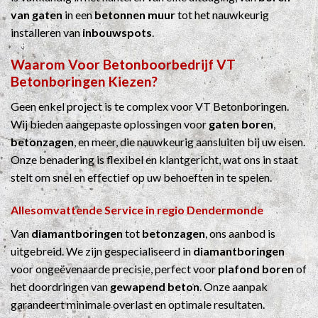
van gaten
in een
betonnen muur
tot het nauwkeurig
installeren van
inbouwspots
.
Waarom Voor
Betonboorbedrijf
VT
Betonboringen Kiezen?
Geen enkel project is te complex voor VT Betonboringen.
Wij bieden aangepaste oplossingen voor
gaten boren
,
betonzagen
, en meer, die nauwkeurig aansluiten bij uw eisen.
Onze benadering is flexibel en klantgericht, wat ons in staat
stelt om snel en effectief op uw behoeften in te spelen.
Allesomvattende Service in regio Dendermonde
Van
diamantboringen
tot
betonzagen
, ons aanbod is
uitgebreid. We zijn gespecialiseerd in
diamantboringen
voor ongeëvenaarde precisie, perfect voor
plafond boren
of
het doordringen van
gewapend beton
. Onze aanpak
garandeert minimale overlast en optimale resultaten.