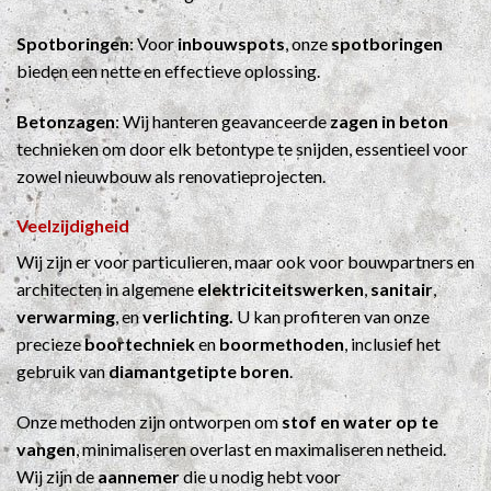
Spotboringen
: Voor
inbouwspots
, onze
spotboringen
bieden een nette en effectieve oplossing.
Betonzagen
: Wij hanteren geavanceerde
zagen in beton
technieken om door elk betontype te snijden, essentieel voor
zowel nieuwbouw als renovatieprojecten.
Veelzijdigheid
Wij zijn er voor particulieren, maar ook voor bouwpartners en
architecten in algemene
elektriciteitswerken
,
sanitair
,
verwarming
, en
verlichting.
U kan profiteren van onze
precieze
boortechniek
en
boormethoden
, inclusief het
gebruik van
diamantgetipte boren
.
Onze methoden zijn ontworpen om
stof en water op te
vangen
, minimaliseren overlast en maximaliseren netheid.
Wij zijn de
aannemer
die u nodig hebt voor