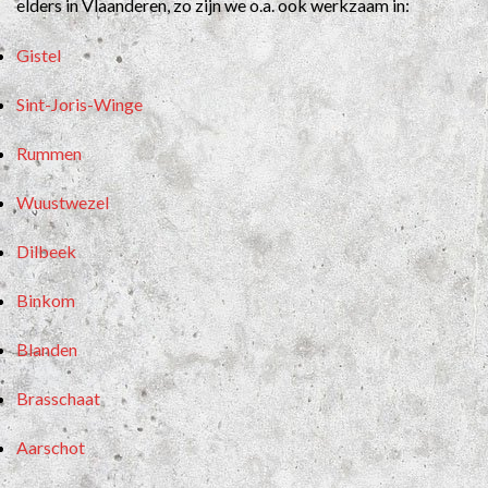
elders in Vlaanderen, zo zijn we o.a. ook werkzaam in:
Gistel
Sint-Joris-Winge
Rummen
Wuustwezel
Dilbeek
Binkom
Blanden
Brasschaat
Aarschot