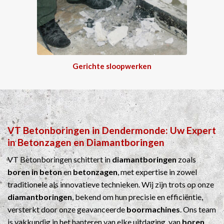
Gerichte sloopwerken
VT Betonboringen
in
Dendermonde
: Uw Expert
in
Betonzagen
en
Diamantboringen
VT Betonboringen schittert in
diamantboringen
zoals
boren in beton
en
betonzagen
, met expertise in zowel
traditionele als innovatieve technieken. Wij zijn trots op onze
diamantboringen
, bekend om hun precisie en efficiëntie,
versterkt door onze geavanceerde
boormachines
. Ons team
is vakkundig in het hanteren van elke uitdaging, van
boren