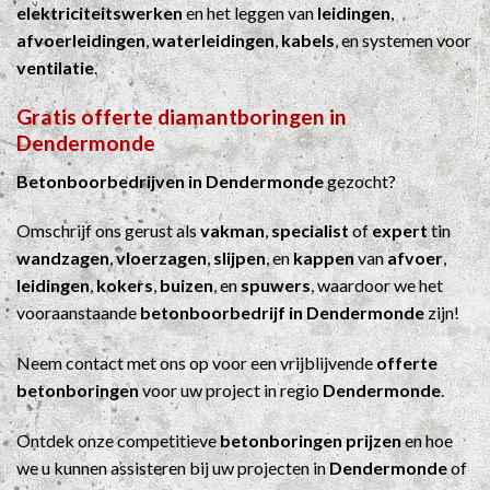
elektriciteitswerken
en het leggen van
leidingen
,
afvoerleidingen
,
waterleidingen
,
kabels
, en systemen voor
ventilatie
.
Gratis offerte diamantboringen in
Dendermonde
Betonboorbedrijven in Dendermonde
gezocht?
Omschrijf ons gerust als
vakman
,
specialist
of
expert
tin
wandzagen
,
vloerzagen
,
slijpen
, en
kappen
van
afvoer
,
leidingen
,
kokers
,
buizen
, en
spuwers
, waardoor we het
vooraanstaande
betonboorbedrijf in Dendermonde
zijn!
Neem contact met ons op voor een vrijblijvende
offerte
betonboringen
voor uw project in regio
Dendermonde
.
Ontdek onze competitieve
betonboringen prijzen
en hoe
we u kunnen assisteren bij uw projecten in
Dendermonde
of