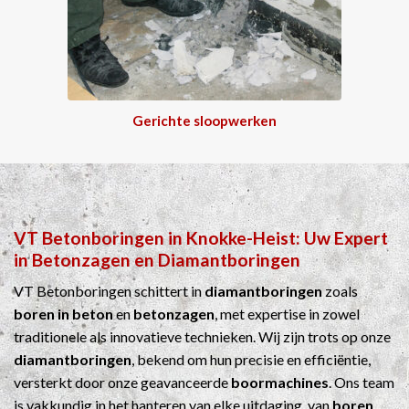
Gerichte sloopwerken
VT Betonboringen
in
Knokke-Heist
: Uw Expert
in
Betonzagen
en
Diamantboringen
VT Betonboringen schittert in
diamantboringen
zoals
boren in beton
en
betonzagen
, met expertise in zowel
traditionele als innovatieve technieken. Wij zijn trots op onze
diamantboringen
, bekend om hun precisie en efficiëntie,
versterkt door onze geavanceerde
boormachines
. Ons team
is vakkundig in het hanteren van elke uitdaging, van
boren