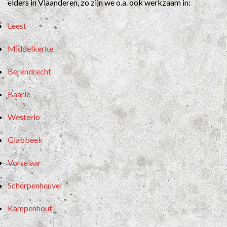
elders in Vlaanderen, zo zijn we o.a. ook werkzaam in:
Leest
Middelkerke
Berendrecht
Baarle
Westerlo
Glabbeek
Vorselaar
Scherpenheuvel
Kampenhout