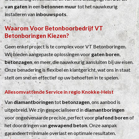
van gaten
in een
betonnen muur
tot het nauwkeurig
installeren van
inbouwspots
.
Waarom Voor
Betonboorbedrijf
VT
Betonboringen Kiezen?
Geen enkel project is te complex voor VT Betonboringen.
Wij bieden aangepaste oplossingen voor
gaten boren
,
betonzagen
, en meer, die nauwkeurig aansluiten bij uw eisen.
Onze benadering is flexibel en klantgericht, wat ons in staat
stelt om snel en effectief op uw behoeften in te spelen.
Allesomvattende Service in regio Knokke-Heist
Van
diamantboringen
tot
betonzagen
, ons aanbod is
uitgebreid. We zijn gespecialiseerd in
diamantboringen
voor ongeëvenaarde precisie, perfect voor
plafond boren
of
het doordringen van
gewapend beton
. Onze aanpak
garandeert minimale overlast en optimale resultaten.