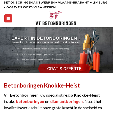
BETONBORINGEN ANTWERPEN • VLAAMS-BRABANT • LIMBURG
Skip
• OOST- EN WEST-VLAANDEREN
to
content
EXPERT IN BETONBORINGEN
Diamant- en betonboringen voor particulieren & bedrijven
Actief in heel Vlaanderen (ervaren netwerk van betonexperts)
Scherpste prijzen, vrijbijvend plaatsbezoek, gratis offerte
Leidingen, ventilatie, sanitair, elektriciteit & wegenwerken
GRATIS OFFERTE
Betonboringen Knokke-Heist
VT Betonboringen,
uw specialist
regio Knokke-Heist
inzake
betonboringen
en
diamantboringen
.
Naast het
kwaliteitswerk schuilt onze grote kracht in de snelheid en