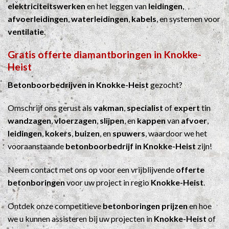
elektriciteitswerken
en het leggen van
leidingen
,
afvoerleidingen
,
waterleidingen
,
kabels
, en systemen voor
ventilatie
.
Gratis offerte diamantboringen in Knokke-
Heist
Betonboorbedrijven in Knokke-Heist
gezocht?
Omschrijf ons gerust als
vakman
,
specialist
of
expert
tin
wandzagen
,
vloerzagen
,
slijpen
, en
kappen
van
afvoer
,
leidingen
,
kokers
,
buizen
, en
spuwers
, waardoor we het
vooraanstaande
betonboorbedrijf in Knokke-Heist
zijn!
Neem contact met ons op voor een vrijblijvende
offerte
betonboringen
voor uw project in regio
Knokke-Heist
.
Ontdek onze competitieve
betonboringen prijzen
en hoe
we u kunnen assisteren bij uw projecten in
Knokke-Heist
of