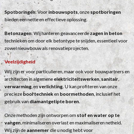
Spotboringen
: Voor
inbouwspots
, onze
spotboringen
bieden een nette en effectieve oplossing.
Betonzagen
: Wij hanteren geavanceerde
zagen in beton
technieken om door elk betontype te snijden, essentieel voor
zowel nieuwbouw als renovatieprojecten.
Veelzijdigheid
Wij zijn er voor particulieren, maar ook voor bouwpartners en
architecten in algemene
elektriciteitswerken
,
sanitair
,
verwarming
, en
verlichting.
U kan profiteren van onze
precieze
boortechniek
en
boormethoden
, inclusief het
gebruik van
diamantgetipte boren
.
Onze methoden zijn ontworpen om
stof en water op te
vangen
, minimaliseren overlast en maximaliseren netheid.
Wij zijn de
aannemer
die u nodig hebt voor